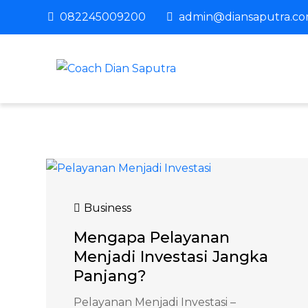
Skip
082245009200
admin@diansaputra.c
to
content
Coach Dian S
Profesional Corporate
Business
Mengapa Pelayanan
Menjadi Investasi Jangka
Panjang?
Pelayanan Menjadi Investasi –