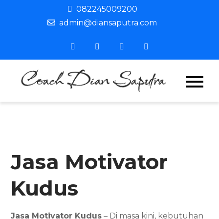
Skip
082245009200
to
admin@diansaputra.com
content
Coach
Profesiona
Corporate
Dian
Trainer &
Motivator
Saput
Indonesia
Jasa Motivator
Kudus
Jasa Motivator Kudus
– Di masa kini, kebutuhan