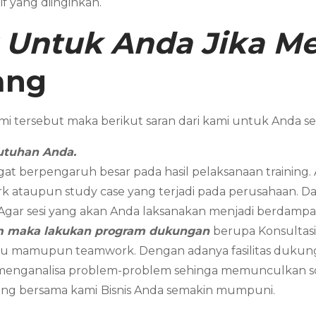
f yang diinginkan.
k Untuk Anda Jika 
ang
i tersebut maka berikut saran dari kami untuk Anda
utuhan Anda.
gat berpengaruh besar pada hasil pelaksanaan training
k ataupun study case yang terjadi pada perusahaan. Dan 
. Agar sesi yang akan Anda laksanakan menjadi berdampak
am maka lakukan program dukungan
berupa Konsultasi
dividu mamupun teamwork. Dengan adanya fasilitas duk
 menganalisa problem-problem sehinga memunculkan sol
ring bersama kami
Bisnis Anda semakin mumpuni.