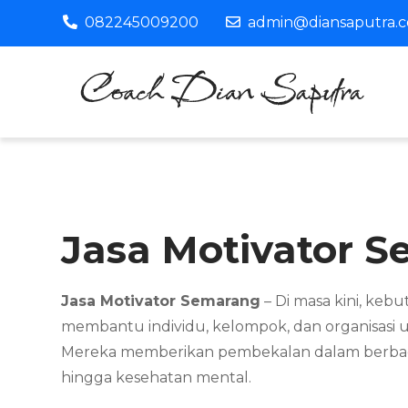
Skip
082245009200
admin@diansaputra.
to
content
C
Pro
Jasa Motivator 
Jasa Motivator Semarang
– Di masa kini, kebu
membantu individu, kelompok, dan organisasi
Mereka memberikan pembekalan dalam berbaga
hingga kesehatan mental.