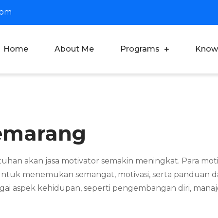
com
Home
About Me
Programs
Know
oach Dian Saputra
fesional Corporate Trainer & Motivator Indonesia
Semarang
tuhan akan jasa motivator semakin meningkat. Para motiv
 untuk menemukan semangat, motivasi, serta panduan 
i aspek kehidupan, seperti pengembangan diri, manaj