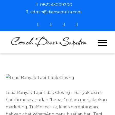
Skip
082245009200
to
admin@diansaputra.com
content
Coach
Profesiona
Corporate
Dian
Trainer &
Motivator
Saput
Indonesia
Lead Banyak Tapi Tidak Closing – Banyak bisnis
hari ini merasa sudah “benar” dalam menjalankan
marketing. Traffic masuk, leads berdatangan,
bahkan chat WhatsApp penuh setiap hari. Tapi