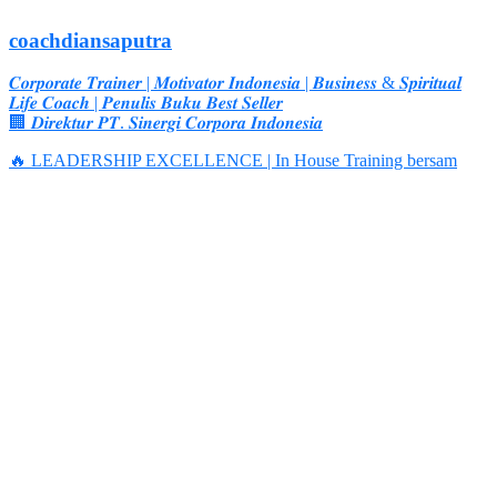
coachdiansaputra
𝑪𝒐𝒓𝒑𝒐𝒓𝒂𝒕𝒆 𝑻𝒓𝒂𝒊𝒏𝒆𝒓 | 𝑴𝒐𝒕𝒊𝒗𝒂𝒕𝒐𝒓 𝑰𝒏𝒅𝒐𝒏𝒆𝒔𝒊𝒂 | 𝑩𝒖𝒔𝒊𝒏𝒆𝒔𝒔 & 𝑺𝒑𝒊𝒓𝒊𝒕𝒖𝒂𝒍
𝑳𝒊𝒇𝒆 𝑪𝒐𝒂𝒄𝒉 | 𝑷𝒆𝒏𝒖𝒍𝒊𝒔 𝑩𝒖𝒌𝒖 𝑩𝒆𝒔𝒕 𝑺𝒆𝒍𝒍𝒆𝒓
🏢 𝑫𝒊𝒓𝒆𝒌𝒕𝒖𝒓 𝑷𝑻. 𝑺𝒊𝒏𝒆𝒓𝒈𝒊 𝑪𝒐𝒓𝒑𝒐𝒓𝒂 𝑰𝒏𝒅𝒐𝒏𝒆𝒔𝒊𝒂
🔥 LEADERSHIP EXCELLENCE | In House Training bersam