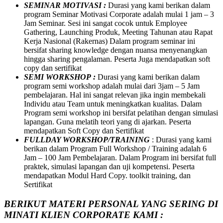
SEMINAR MOTIVASI :
Durasi yang kami berikan dalam
program Seminar Motivasi Corporate adalah mulai 1 jam – 3
Jam Seminar. Sesi ini sangat cocok untuk Employee
Gathering, Launching Produk, Meeting Tahunan atau Rapat
Kerja Nasional (Rakernas) Dalam program seminar ini
bersifat sharing knowledge dengan nuansa menyenangkan
hingga sharing pengalaman. Peserta Juga mendapatkan soft
copy dan sertifikat
SEMI WORKSHOP :
Durasi yang kami berikan dalam
program semi workshop adalah mulai dari 3jam – 5 Jam
pembelajaran. Hal ini sangat relevan jika ingin membekali
Individu atau Team untuk meningkatkan kualitas. Dalam
Program semi workshop ini bersifat pelatihan dengan simulasi
lapangan. Guna melatih teori yang di ajarkan. Peserta
mendapatkan Soft Copy dan Sertifikat
FULLDAY WORKSHOP/TRAINING
: Durasi yang kami
berikan dalam Program Full Workshop / Training adalah 6
Jam – 100 Jam Pembelajaran. Dalam Program ini bersifat full
praktek, simulasi lapangan dan uji kompetensi. Peserta
mendapatkan Modul Hard Copy. toolkit training, dan
Sertifikat
BERIKUT MATERI PERSONAL YANG SERING DI
MINATI KLIEN CORPORATE KAMI :