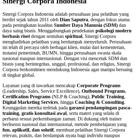
Sinergi Corpora Indonesia
Sinergi Corpora Indonesia adalah perusahaan jasa pelatihan yang
berdiri sejak tahun 2011 oleh
Dian Saputra
, dengan fokus utama
pada peningkatan kualitas
Sumber Daya Manusia (SDM)
dan
daya saing bisnis. Menggabungkan pendekatan
psikologi modern
berbasis riset
dengan sentuhan
spiritual
, Sinergi Corpora
menghadirkan pelatihan yang berdampak menyeluruh. Perusahaan
ini telah di percaya oleh berbagai klien, mulai dari kementerian,
instansi pemerintah, BUMN, hingga perusahaan swasta skala
nasional maupun internasional. Dengan visi mencetak SDM dan
bisnis yang berintegritas, unggul, profesional, dan religius, Sinergi
Corpora berkomitmen mendukung Indonesia agar mampu bersaing
di tingkat global.
Layanan yang di tawarkan mencakup
Corporate Programs
(Leadership, Sales, Service Excellence),
Outbound Programs
,
Certification Programs
(NLP & Coaching),
Public Training
,
Digital Marketing Services
, hingga
Coaching & Consulting
.
Keunggulan mereka terletak pada
garansi pendampingan pasca-
training
,
gratis konsultasi awal
, serta materi yang selalu di
perbarui sesuai perkembangan zaman. Di dukung oleh trainer
berlisensi nasional dan internasional, metode pembelajaran yang
fun, aplikatif, dan solutif
, membuat pelatihan Sinergi Corpora
relevan, praktis, dan berdampak nyata bagi individu maupun