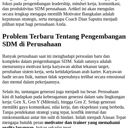
fokus pada pengembangan leadership, mindset kerja, komunikasi,
dan produktivitas SDM perusahaan. Artikel ini akan mengulas
secara lengkap mengapa memilih Motivator Bangkalan adalah
keputusan strategis, serta mengapa Coach Dian Saputra menjadi
pilihan tepat bagi perusahaan Anda.
Problem Terbaru Tentang Pengembangan
SDM di Perusahaan
Banyak perusahaan saat ini menghadapi persoalan baru dan
kompleks dalam pengembangan SDM. Salah satunya adalah
menurunnya motivasi kerja karyawan akibat tekanan target,
perubahan sistem kerja, serta ketidakjelasan arah karier. Karyawan
hadir secara fisik, namun tidak sepenuhnya terlibat secara emosional
dan mental dalam pekerjaannya.
Selain itu, tantangan generasi juga menjadi isu besar. Perusahaan
kini di hadapkan pada keberagaman generasi dalam satu lingkungan
kerja: Gen X, Gen Y (Milenial), hingga Gen Z. Setiap generasi
memiliki gaya komunikasi, nilai kerja, dan ekspektasi yang berbeda.
Tanpa pendekatan strategi yang tepat, konflik internal dan
miskomunikasi antar tim sulit di hindari. Inilah menjadi Alasan Tepat
mengapa butuhk peran
motivator dan trainer yang memahami
realita lapangan
, bukan sekadar teori.