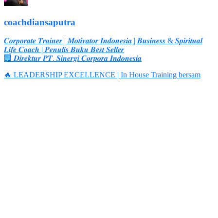
coachdiansaputra
𝑪𝒐𝒓𝒑𝒐𝒓𝒂𝒕𝒆 𝑻𝒓𝒂𝒊𝒏𝒆𝒓 | 𝑴𝒐𝒕𝒊𝒗𝒂𝒕𝒐𝒓 𝑰𝒏𝒅𝒐𝒏𝒆𝒔𝒊𝒂 | 𝑩𝒖𝒔𝒊𝒏𝒆𝒔𝒔 & 𝑺𝒑𝒊𝒓𝒊𝒕𝒖𝒂𝒍
𝑳𝒊𝒇𝒆 𝑪𝒐𝒂𝒄𝒉 | 𝑷𝒆𝒏𝒖𝒍𝒊𝒔 𝑩𝒖𝒌𝒖 𝑩𝒆𝒔𝒕 𝑺𝒆𝒍𝒍𝒆𝒓
🏢 𝑫𝒊𝒓𝒆𝒌𝒕𝒖𝒓 𝑷𝑻. 𝑺𝒊𝒏𝒆𝒓𝒈𝒊 𝑪𝒐𝒓𝒑𝒐𝒓𝒂 𝑰𝒏𝒅𝒐𝒏𝒆𝒔𝒊𝒂
🔥 LEADERSHIP EXCELLENCE | In House Training bersam