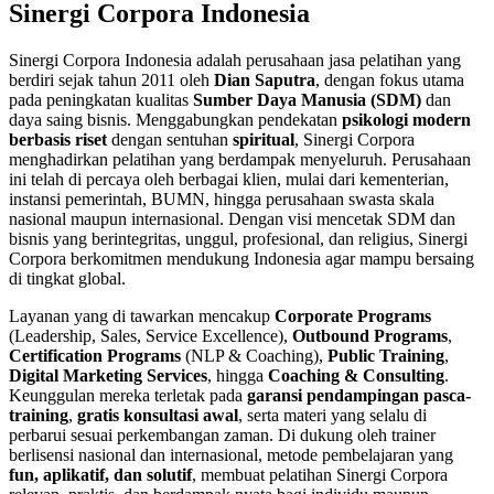
Sinergi Corpora Indonesia
Sinergi Corpora Indonesia adalah perusahaan jasa pelatihan yang
berdiri sejak tahun 2011 oleh
Dian Saputra
, dengan fokus utama
pada peningkatan kualitas
Sumber Daya Manusia (SDM)
dan
daya saing bisnis. Menggabungkan pendekatan
psikologi modern
berbasis riset
dengan sentuhan
spiritual
, Sinergi Corpora
menghadirkan pelatihan yang berdampak menyeluruh. Perusahaan
ini telah di percaya oleh berbagai klien, mulai dari kementerian,
instansi pemerintah, BUMN, hingga perusahaan swasta skala
nasional maupun internasional. Dengan visi mencetak SDM dan
bisnis yang berintegritas, unggul, profesional, dan religius, Sinergi
Corpora berkomitmen mendukung Indonesia agar mampu bersaing
di tingkat global.
Layanan yang di tawarkan mencakup
Corporate Programs
(Leadership, Sales, Service Excellence),
Outbound Programs
,
Certification Programs
(NLP & Coaching),
Public Training
,
Digital Marketing Services
, hingga
Coaching & Consulting
.
Keunggulan mereka terletak pada
garansi pendampingan pasca-
training
,
gratis konsultasi awal
, serta materi yang selalu di
perbarui sesuai perkembangan zaman. Di dukung oleh trainer
berlisensi nasional dan internasional, metode pembelajaran yang
fun, aplikatif, dan solutif
, membuat pelatihan Sinergi Corpora