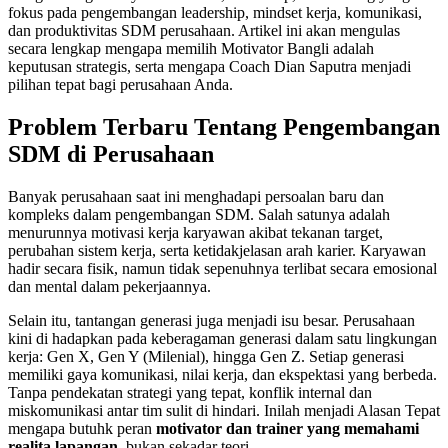
fokus pada pengembangan leadership, mindset kerja, komunikasi,
dan produktivitas SDM perusahaan. Artikel ini akan mengulas
secara lengkap mengapa memilih Motivator Bangli adalah
keputusan strategis, serta mengapa Coach Dian Saputra menjadi
pilihan tepat bagi perusahaan Anda.
Problem Terbaru Tentang Pengembangan
SDM di Perusahaan
Banyak perusahaan saat ini menghadapi persoalan baru dan
kompleks dalam pengembangan SDM. Salah satunya adalah
menurunnya motivasi kerja karyawan akibat tekanan target,
perubahan sistem kerja, serta ketidakjelasan arah karier. Karyawan
hadir secara fisik, namun tidak sepenuhnya terlibat secara emosional
dan mental dalam pekerjaannya.
Selain itu, tantangan generasi juga menjadi isu besar. Perusahaan
kini di hadapkan pada keberagaman generasi dalam satu lingkungan
kerja: Gen X, Gen Y (Milenial), hingga Gen Z. Setiap generasi
memiliki gaya komunikasi, nilai kerja, dan ekspektasi yang berbeda.
Tanpa pendekatan strategi yang tepat, konflik internal dan
miskomunikasi antar tim sulit di hindari. Inilah menjadi Alasan Tepat
mengapa butuhk peran
motivator dan trainer yang memahami
realita lapangan
, bukan sekadar teori.