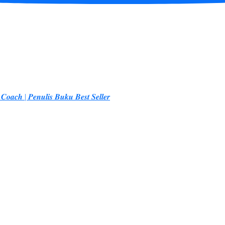
𝒆 𝑪𝒐𝒂𝒄𝒉 | 𝑷𝒆𝒏𝒖𝒍𝒊𝒔 𝑩𝒖𝒌𝒖 𝑩𝒆𝒔𝒕 𝑺𝒆𝒍𝒍𝒆𝒓