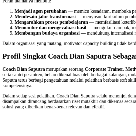
Peran utamanya meliputi:
Menjadi agen perubahan
— memicu kesadaran, membuka para
Mendesain jalur transformasi
— menyusun kurikulum pembelaj
Mengarahkan proses pembelajaran
— memfasilitasi keterlib
Memonitor dan mengevaluasi hasil
— mengukur dampak, mel
Membangun budaya organisasi
— mendukung internalisasi ni
Dalam organisasi yang matang, motivator capacity building tidak ber
Profil Singkat Coach Dian Saputra Sebaga
Coach Dian Saputra
merupakan seorang
Corporate Trainer, Moti
serta santri pesantren, beliau dikenal luas oleh berbagai kalangan, 
Saputra terus berbagi pengetahuan melalui pelatihan berbasis soft skil
kompetensinya.
Dalam setiap sesi pelatihan, Coach Dian Saputra selalu menonjol de
disampaikan dirancang berdasarkan riset mutakhir dan dikemas secara 
solusi yang diberikan benar-benar relevan dan efektif.