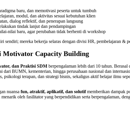
digma baru, dan memotivasi peserta untuk tumbuh
aran, modul, dan aktivitas sesuai kebutuhan klien
atan, dialog reflektif, dan penerapan langsung
akukan tindak lanjut dan pendampingan
lai-nilai baru, agar perubahan tidak berhenti di workshop
diri sendiri; mereka bekerja selaras dengan divisi HR, pembelajaran &
i Motivator Capacity Building
vator, dan Praktisi SDM
berpengalaman lebih dari 10 tahun. Berasal 
mulai dari BUMN, kementerian, hingga perusahaan nasional dan internasi
ls, psikologi terapan, dan strategi bisnis, sekaligus aktif belajar ilmu
ngan nuansa
fun, atraktif, aplikatif, dan solutif
memberikan dampak posit
menarik oleh fasilitator yang berpendidikan serta berpengalaman, denga