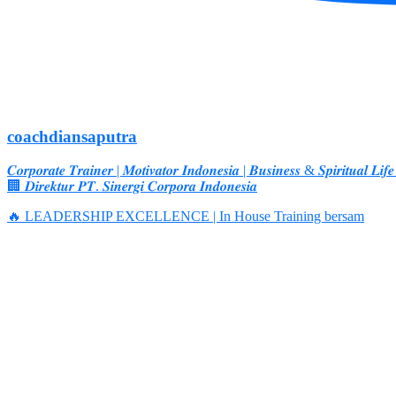
coachdiansaputra
𝑪𝒐𝒓𝒑𝒐𝒓𝒂𝒕𝒆 𝑻𝒓𝒂𝒊𝒏𝒆𝒓 | 𝑴𝒐𝒕𝒊𝒗𝒂𝒕𝒐𝒓 𝑰𝒏𝒅𝒐𝒏𝒆𝒔𝒊𝒂 | 𝑩𝒖𝒔𝒊𝒏𝒆𝒔𝒔 & 𝑺𝒑𝒊𝒓𝒊𝒕𝒖𝒂𝒍 𝑳𝒊𝒇
🏢 𝑫𝒊𝒓𝒆𝒌𝒕𝒖𝒓 𝑷𝑻. 𝑺𝒊𝒏𝒆𝒓𝒈𝒊 𝑪𝒐𝒓𝒑𝒐𝒓𝒂 𝑰𝒏𝒅𝒐𝒏𝒆𝒔𝒊𝒂
🔥 LEADERSHIP EXCELLENCE | In House Training bersam