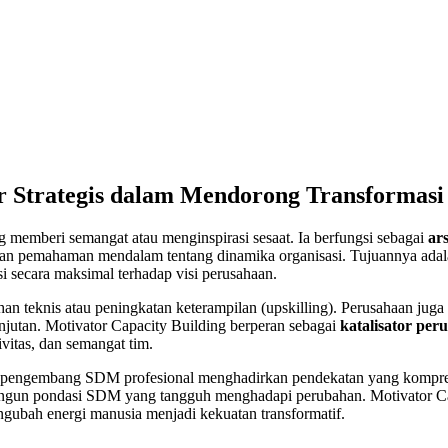
gur Strategis dalam Mendorong Transforma
 memberi semangat atau menginspirasi sesaat. Ia berfungsi sebagai
ar
, dan pemahaman mendalam tentang dinamika organisasi. Tujuannya ad
 secara maksimal terhadap visi perusahaan.
ihan teknis atau peningkatan keterampilan (upskilling). Perusahaan j
jutan. Motivator Capacity Building berperan sebagai
katalisator per
ivitas, dan semangat tim.
aga pengembang SDM profesional menghadirkan pendekatan yang kompr
ngun pondasi SDM yang tangguh menghadapi perubahan. Motivator Cap
bah energi manusia menjadi kekuatan transformatif.