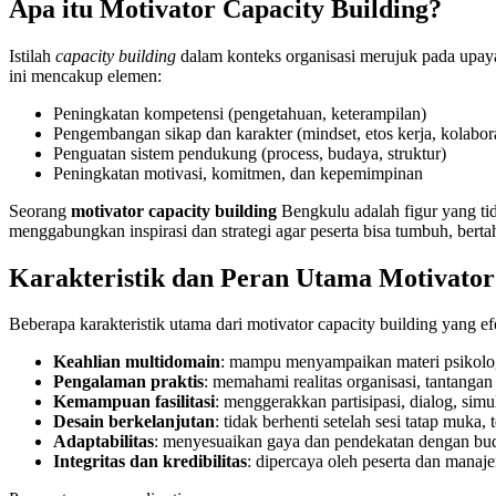
Apa itu Motivator Capacity Building?
Istilah
capacity building
dalam konteks organisasi merujuk pada upaya 
ini mencakup elemen:
Peningkatan kompetensi (pengetahuan, keterampilan)
Pengembangan sikap dan karakter (mindset, etos kerja, kolabor
Penguatan sistem pendukung (process, budaya, struktur)
Peningkatan motivasi, komitmen, dan kepemimpinan
Seorang
motivator capacity building
Bengkulu adalah figur yang tid
menggabungkan inspirasi dan strategi agar peserta bisa tumbuh, bertah
Karakteristik dan Peran Utama Motivator
Beberapa karakteristik utama dari motivator capacity building yang efe
Keahlian multidomain
: mampu menyampaikan materi psikologi
Pengalaman praktis
: memahami realitas organisasi, tantang
Kemampuan fasilitasi
: menggerakkan partisipasi, dialog, simul
Desain berkelanjutan
: tidak berhenti setelah sesi tatap muka
Adaptabilitas
: menyesuaikan gaya dan pendekatan dengan buday
Integritas dan kredibilitas
: dipercaya oleh peserta dan manaj