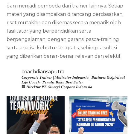
dan menjadi pembeda dari trainer lainnya. Setiap
materi yang disampaikan dirancang berdasarkan
riset mutakhir dan dikemas secara menarik oleh
fasilitator yang berpendidikan serta
berpengalaman, dengan garansi pasca-training
serta analisa kebutuhan gratis, sehingga solusi
yang diberikan benar-benar relevan dan efektif.
coachdiansaputra
𝑪𝒐𝒓𝒑𝒐𝒓𝒂𝒕𝒆 𝑻𝒓𝒂𝒊𝒏𝒆𝒓 | 𝑴𝒐𝒕𝒊𝒗𝒂𝒕𝒐𝒓 𝑰𝒏𝒅𝒐𝒏𝒆𝒔𝒊𝒂 | 𝑩𝒖𝒔𝒊𝒏𝒆𝒔𝒔 & 𝑺𝒑𝒊𝒓𝒊𝒕𝒖𝒂𝒍
𝑳𝒊𝒇𝒆 𝑪𝒐𝒂𝒄𝒉 | 𝑷𝒆𝒏𝒖𝒍𝒊𝒔 𝑩𝒖𝒌𝒖 𝑩𝒆𝒔𝒕 𝑺𝒆𝒍𝒍𝒆𝒓
🏢 𝑫𝒊𝒓𝒆𝒌𝒕𝒖𝒓 𝑷𝑻. 𝑺𝒊𝒏𝒆𝒓𝒈𝒊 𝑪𝒐𝒓𝒑𝒐𝒓𝒂 𝑰𝒏𝒅𝒐𝒏𝒆𝒔𝒊𝒂