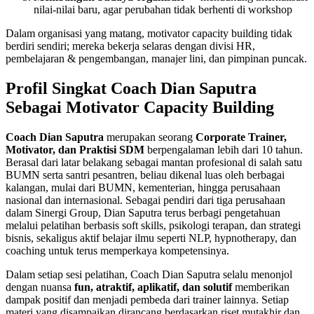
nilai-nilai baru, agar perubahan tidak berhenti di workshop
Dalam organisasi yang matang, motivator capacity building tidak
berdiri sendiri; mereka bekerja selaras dengan divisi HR,
pembelajaran & pengembangan, manajer lini, dan pimpinan puncak.
Profil Singkat Coach Dian Saputra
Sebagai Motivator Capacity Building
Coach Dian Saputra
merupakan seorang
Corporate Trainer,
Motivator, dan Praktisi SDM
berpengalaman lebih dari 10 tahun.
Berasal dari latar belakang sebagai mantan profesional di salah satu
BUMN serta santri pesantren, beliau dikenal luas oleh berbagai
kalangan, mulai dari BUMN, kementerian, hingga perusahaan
nasional dan internasional. Sebagai pendiri dari tiga perusahaan
dalam Sinergi Group, Dian Saputra terus berbagi pengetahuan
melalui pelatihan berbasis soft skills, psikologi terapan, dan strategi
bisnis, sekaligus aktif belajar ilmu seperti NLP, hypnotherapy, dan
coaching untuk terus memperkaya kompetensinya.
Dalam setiap sesi pelatihan, Coach Dian Saputra selalu menonjol
dengan nuansa
fun, atraktif, aplikatif, dan solutif
memberikan
dampak positif dan menjadi pembeda dari trainer lainnya. Setiap
materi yang disampaikan dirancang berdasarkan riset mutakhir dan