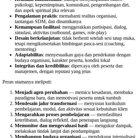
psikologi, kepemimpinan, komunikasi, pengembangan diri,
dan aspek spiritual jika relevan
Pengalaman praktis
: memahami realitas organisasi,
tantangan SDM, dan dinamikanya
Kemampuan fasilitasi
: menggerakkan partisipasi, dialog,
simulasi, aktivitas (outbound, games, role-play)
Desain berkelanjutan
: tidak berhenti setelah sesi tatap muka,
tetapi mengikutsertakan bimbingan pasca-sesi (coaching,
mentoring)
Adaptabilitas
: menyesuaikan gaya dan pendekatan dengan
budaya organisasi, karakter peserta, kondisi lokal
Integritas dan kredibilitas
: dipercaya oleh peserta dan
manajemen, dengan reputasi yang jelas
Peran utamanya meliputi:
Menjadi agen perubahan
— memicu kesadaran, membuka
paradigma baru, dan memotivasi peserta untuk tumbuh
Mendesain jalur transformasi
— menyusun kurikulum
pembelajaran, modul, dan aktivitas sesuai kebutuhan klien
Mengarahkan proses pembelajaran
— memfasilitasi
keterlibatan, dialog reflektif, dan penerapan langsung
Memonitor dan mengevaluasi hasil
— mengukur dampak,
melakukan tindak lanjut dan pendampingan
Membangun budaya organisasi
— mendukung internalisasi