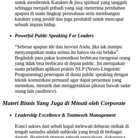
untuk membentuk Karakter & jiwa spiritual yang tangguh
sehingga menjadi pribadi yang siap menerima perubahan
apapun di suatu lingkup perusahaan serta membangun
karakter yang positif dan juga produktif untuk mencapai
sebuah impian hidup.
Powerful Public Speaking For Leaders
“Sebesar apapun ide dan inovasi Anda, jika tak mampu
menyampaikan maka semua itu hanya sia-sia belaka”.
Begitulah para pakar komunikasi berbicara mengenai orang
yang tidak bisa berbicara di depan public. Ini merupakan
suatu pelatihan aplikasi praktis NLP (Neuro-Linguistic
Programming) penerapan di dunia public speaking dengan
teknik komunikasi persuasif agar dapat presentasi yang
memukau, menarik dan menggerakkan pikiran bawah sadar
orang lain (audience).
Materi Bisnis Yang Juga di Minati oleh Corporate
Leadership Excellence & Teamwork Management
Kunci sukses dari sebuh kapal melewati deburan ombak di
tengah samudra adalah nahkoda yang teruji di berbagai
daerah. Begitulah dengan sebuah perusahaan. Suksesnya