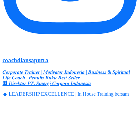
coachdiansaputra
𝑪𝒐𝒓𝒑𝒐𝒓𝒂𝒕𝒆 𝑻𝒓𝒂𝒊𝒏𝒆𝒓 | 𝑴𝒐𝒕𝒊𝒗𝒂𝒕𝒐𝒓 𝑰𝒏𝒅𝒐𝒏𝒆𝒔𝒊𝒂 | 𝑩𝒖𝒔𝒊𝒏𝒆𝒔𝒔 & 𝑺𝒑𝒊𝒓𝒊𝒕𝒖𝒂𝒍
𝑳𝒊𝒇𝒆 𝑪𝒐𝒂𝒄𝒉 | 𝑷𝒆𝒏𝒖𝒍𝒊𝒔 𝑩𝒖𝒌𝒖 𝑩𝒆𝒔𝒕 𝑺𝒆𝒍𝒍𝒆𝒓
🏢 𝑫𝒊𝒓𝒆𝒌𝒕𝒖𝒓 𝑷𝑻. 𝑺𝒊𝒏𝒆𝒓𝒈𝒊 𝑪𝒐𝒓𝒑𝒐𝒓𝒂 𝑰𝒏𝒅𝒐𝒏𝒆𝒔𝒊𝒂
🔥 LEADERSHIP EXCELLENCE | In House Training bersam