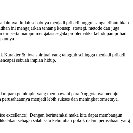
ia lainnya. Itulah sebabnya menjadi pribadi unggul sangat dibutuhkan
han ini mengajarkan tentang konsep, strategi, metode dan juga
 diri serta mampu mengatasi segala problematika kehidupan pribadi
upannya.
uk Karakter & jiwa spiritual yang tangguh sehingga menjadi pribadi
mencapai sebuah impian hidup.
ng dari para pemimpin yang membawahi para Anggotanya menuju
a perusahaannya menjadi lebih sukses dan meningkat omsetnya.
vice excellence). Dengan berinteraksi maka kita dapat membangun
katakan sebagai salah satu kebutuhan pokok dalam perusahaan yang