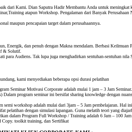
baik dari Kami. Dian Saputra Hadir Membantu Anda untuk meningkat
inar,Training atapun Workshop. Pengalaman dari Banyak Perusahaan
rsonal maupun pencapaian target dalam perusahaannya.
Fun, Energik, dan penuh dengan Makna mendalam. Berbasi Keilmuan Ps
 & Solutif.
ti para Audiens. Tak lupa juga menghadirkan sentuhan-sentuhan nila S
uundang, kami menyediakan beberapa opsi durasi pelatihan
gram Seminar Motivasi Corporate adalah mulai 1 jam – 3 Jam Seminar.
) Dalam program seminar ini bersifat sharing knowledge dengan nuan
 semi workshop adalah mulai dari 3jam – 5 Jam pembelajaran. Hal ini
at pelatihan dengan simulasi lapangan. Guna melatih teori yang diajar
rikan dalam Program Full Workshop / Training adalah 6 Jam – 100 Jam P
opy. toolkit training, dan Sertifikat