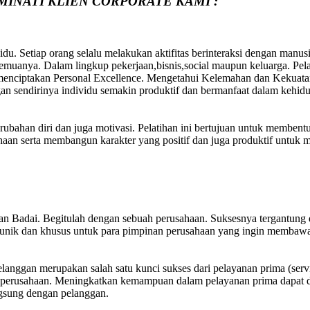
MINATI KLIEN CORPORATE KAMI :
du. Setiap orang selalu melakukan aktifitas berinteraksi dengan manus
uanya. Dalam lingkup pekerjaan,bisnis,social maupun keluarga. Pelati
 menciptakan Personal Excellence. Mengetahui Kelemahan dan Kekuatan
an sendirinya individu semakin produktif dan bermanfaat dalam kehid
erubahan diri dan juga motivasi. Pelatihan ini bertujuan untuk membent
aan serta membangun karakter yang positif dan juga produktif untuk 
utan Badai. Begitulah dengan sebuah perusahaan. Suksesnya tergantu
ign unik dan khusus untuk para pimpinan perusahaan yang ingin membaw
elanggan merupakan salah satu kunci sukses dari pelayanan prima (ser
erusahaan. Meningkatkan kemampuan dalam pelayanan prima dapat di
gsung dengan pelanggan.