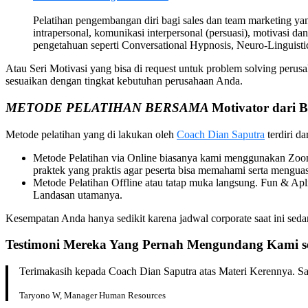
Pelatihan pengembangan diri bagi sales dan team marketing yang
intrapersonal, komunikasi interpersonal (persuasi), motivasi dan
pengetahuan seperti Conversational Hypnosis, Neuro-Linguis
Atau Seri Motivasi yang bisa di request untuk problem solving per
sesuaikan dengan tingkat kebutuhan perusahaan Anda.
METODE PELATIHAN BERSAMA
Motivator dari
B
Metode pelatihan yang di lakukan oleh
Coach Dian Saputra
terdiri da
Metode Pelatihan via Online biasanya kami menggunakan Zoom 
praktek yang praktis agar peserta bisa memahami serta menguas
Metode Pelatihan Offline atau tatap muka langsung. Fun & A
Landasan utamanya.
Kesempatan Anda hanya sedikit karena jadwal corporate saat ini s
Testimoni Mereka Yang Pernah Mengundang Kami s
Terimakasih kepada Coach Dian Saputra atas Materi Kerennya. San
Taryono W, Manager Human Resources