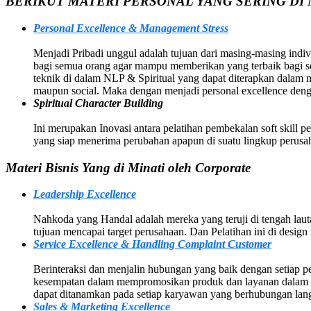
BERIKUT MATERI PERSONAL YANG SERING DI 
Personal Excellence & Management Stress
Menjadi Pribadi unggul adalah tujuan dari masing-masing indivi
bagi semua orang agar mampu memberikan yang terbaik bagi sem
teknik di dalam NLP & Spiritual yang dapat diterapkan dalam
maupun social. Maka dengan menjadi personal excellence deng
Spiritual Character Building
Ini merupakan Inovasi antara pelatihan pembekalan soft skill p
yang siap menerima perubahan apapun di suatu lingkup perusah
Materi Bisnis Yang di Minati oleh Corporate
Leadership Excellence
Nahkoda yang Handal adalah mereka yang teruji di tengah la
tujuan mencapai target perusahaan. Dan Pelatihan ini di des
Service Excellence & Handling Complaint Customer
Berinteraksi dan menjalin hubungan yang baik dengan setiap p
kesempatan dalam mempromosikan produk dan layanan dalam p
dapat ditanamkan pada setiap karyawan yang berhubungan lan
Sales & Marketing Excellence