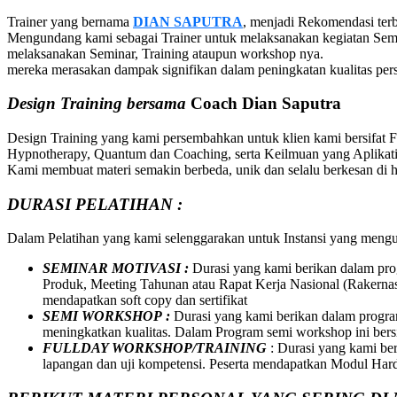
Trainer yang bernama
DIAN SAPUTRA
, menjadi Rekomendasi ter
Mengundang kami sebagai Trainer untuk melaksanakan kegiatan Sem
melaksanakan Seminar, Training ataupun workshop nya.
mereka merasakan dampak signifikan dalam peningkatan kualitas pe
Design Training bersama
Coach Dian Saputra
Design Training yang kami persembahkan untuk klien kami bersifat 
Hypnotherapy, Quantum dan Coaching, serta Keilmuan yang Aplikatif
Kami membuat materi semakin berbeda, unik dan selalu berkesan di ha
DURASI PELATIHAN :
Dalam Pelatihan yang kami selenggarakan untuk Instansi yang meng
SEMINAR MOTIVASI :
Durasi yang kami berikan dalam pro
Produk, Meeting Tahunan atau Rapat Kerja Nasional (Rakernas
mendapatkan soft copy dan sertifikat
SEMI WORKSHOP :
Durasi yang kami berikan dalam program
meningkatkan kualitas. Dalam Program semi workshop ini bersif
FULLDAY WORKSHOP/TRAINING
: Durasi yang kami be
lapangan dan uji kompetensi. Peserta mendapatkan Modul Hard C