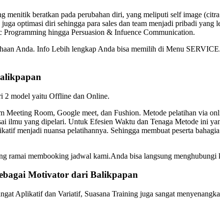
 menitik beratkan pada perubahan diri, yang meliputi self image (citr
 juga optimasi diri sehingga para sales dan team menjadi pribadi yang l
tic Programming hingga Persuasion & Infuence Communication.
usahaan Anda. Info Lebih lengkap Anda bisa memilih di Menu SERVICE.
alikpapan
ri 2 model yaitu Offline dan Online.
Meeting Room, Google meet, dan Fushion. Metode pelatihan via online
ai ilmu yang dipelari. Untuk Efesien Waktu dan Tenaga Metode ini yan
plikatif menjadi nuansa pelatihannya. Sehingga membuat peserta bah
edang ramai membooking jadwal kami.Anda bisa langsung menghubungi
ebagai
Motivator dari
Balikpapan
gat Aplikatif dan Variatif, Suasana Training juga sangat menyenangka