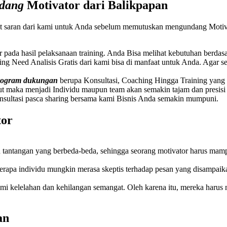
ndang
Motivator dari
Balikpapan
ut saran dari kami untuk Anda sebelum memutuskan mengundang Motiv
ar pada hasil pelaksanaan training. Anda Bisa melihat kebutuhan berda
ining Need Analisis Gratis dari kami bisa di manfaat untuk Anda. Agar
program dukungan
berupa Konsultasi, Coaching Hingga Training yang be
t maka menjadi Individu maupun team akan semakin tajam dan presis
nsultasi pasca sharing bersama kami
Bisnis Anda semakin mumpuni.
tor
dan tantangan yang berbeda-beda, sehingga seorang motivator harus m
erapa individu mungkin merasa skeptis terhadap pesan yang disampaik
i kelelahan dan kehilangan semangat. Oleh karena itu, mereka harus m
an