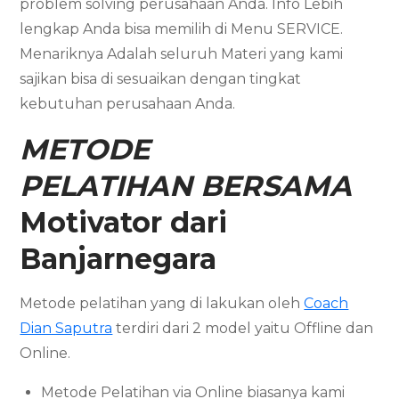
problem solving perusahaan Anda. Info Lebih
lengkap Anda bisa memilih di Menu SERVICE.
Menariknya Adalah seluruh Materi yang kami
sajikan bisa di sesuaikan dengan tingkat
kebutuhan perusahaan Anda.
METODE
PELATIHAN BERSAMA
Motivator dari
Banjarnegara
Metode pelatihan yang di lakukan oleh
Coach
Dian Saputra
terdiri dari 2 model yaitu Offline dan
Online.
Metode Pelatihan via Online biasanya kami