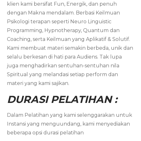
klien kami bersifat Fun, Energik, dan penuh
dengan Makna mendalam. Berbasi Keilmuan
Psikologi terapan seperti Neuro Linguistic
Programming, Hypnotherapy, Quantum dan
Coaching, serta Keilmuan yang Aplikatif & Solutif.
Kami membuat materi semakin berbeda, unik dan
selalu berkesan di hati para Audiens. Tak lupa
juga menghadirkan sentuhan-sentuhan nila
Spiritual yang melandasi setiap perform dan
materi yang kami sajikan.
DURASI PELATIHAN :
Dalam Pelatihan yang kami selenggarakan untuk
Instansi yang menguundang, kami menyediakan
beberapa opsi durasi pelatihan