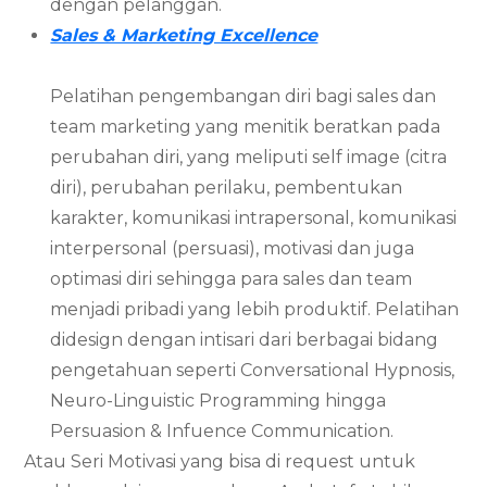
dengan pelanggan.
Sales & Marketing Excellence
Pelatihan pengembangan diri bagi sales dan
team marketing yang menitik beratkan pada
perubahan diri, yang meliputi self image (citra
diri), perubahan perilaku, pembentukan
karakter, komunikasi intrapersonal, komunikasi
interpersonal (persuasi), motivasi dan juga
optimasi diri sehingga para sales dan team
menjadi pribadi yang lebih produktif. Pelatihan
didesign dengan intisari dari berbagai bidang
pengetahuan seperti Conversational Hypnosis,
Neuro-Linguistic Programming hingga
Persuasion & Infuence Communication.
Atau Seri Motivasi yang bisa di request untuk