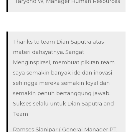
Taryono W, Manager Human Resources
Thanks to team Dian Saputra atas
materi dahsyatnya. Sangat
Menginspirasi, membuat pikiran team
saya semakin banyak ide dan inovasi
sehingga mereka semakin loyal dan
semakin penuh bertanggung jawab.
Sukses selalu untuk Dian Saputra and
Team
Ramses Sianipar ( General Manager PT.