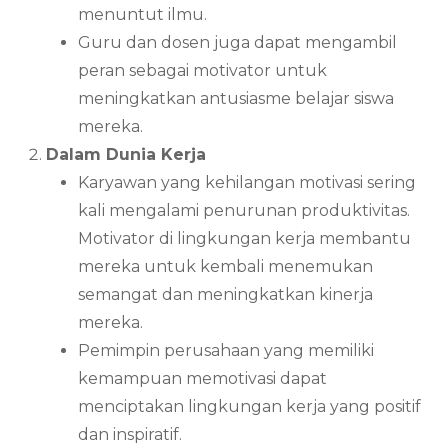
menuntut ilmu.
Guru dan dosen juga dapat mengambil
peran sebagai motivator untuk
meningkatkan antusiasme belajar siswa
mereka.
Dalam Dunia Kerja
Karyawan yang kehilangan motivasi sering
kali mengalami penurunan produktivitas.
Motivator di lingkungan kerja membantu
mereka untuk kembali menemukan
semangat dan meningkatkan kinerja
mereka.
Pemimpin perusahaan yang memiliki
kemampuan memotivasi dapat
menciptakan lingkungan kerja yang positif
dan inspiratif.