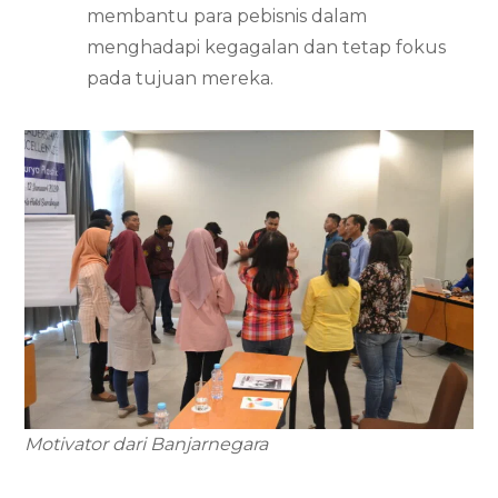
membantu para pebisnis dalam
menghadapi kegagalan dan tetap fokus
pada tujuan mereka.
Motivator dari Banjarnegara