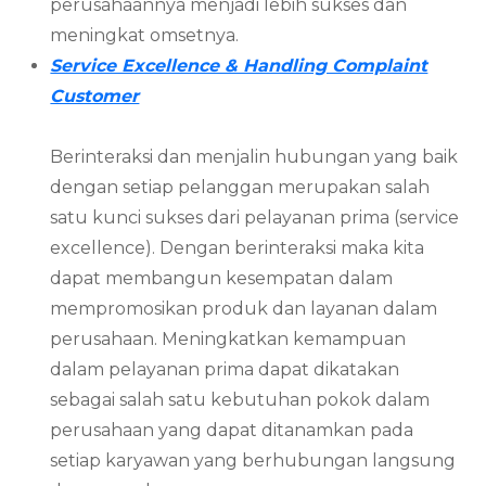
perusahaannya menjadi lebih sukses dan
meningkat omsetnya.
Service Excellence & Handling Complaint
Customer
Berinteraksi dan menjalin hubungan yang baik
dengan setiap pelanggan merupakan salah
satu kunci sukses dari pelayanan prima (service
excellence). Dengan berinteraksi maka kita
dapat membangun kesempatan dalam
mempromosikan produk dan layanan dalam
perusahaan. Meningkatkan kemampuan
dalam pelayanan prima dapat dikatakan
sebagai salah satu kebutuhan pokok dalam
perusahaan yang dapat ditanamkan pada
setiap karyawan yang berhubungan langsung