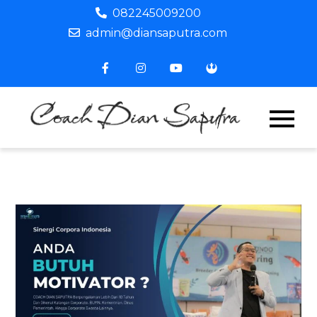
Skip
082245009200
to
admin@diansaputra.com
content
Coach
Profesiona
Corporate
Dian
Trainer &
Motivator
Saput
Indonesia