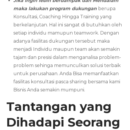
Jika Ingin lebih berdampak dan Mendalam
maka lakukan program dukungan
berupa
Konsultasi, Coaching Hingga Training yang
berkelanjutan. Hal ini sangat di butuhkan oleh
setiap individu mamupun teamwork. Dengan
adanya fasilitas dukungan tersebut maka
menjadi Individu maupun team akan semakin
tajam dan presisi dalam menganalisa problem-
problem sehinga memunculkan solusi terbaik
untuk perusahaan. Anda Bisa memanfaatkan
fasilitas konsultasi pasca sharing bersama kami
Bisnis Anda semakin mumpuni.
Tantangan yang
Dihadapi Seorang