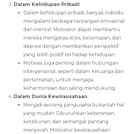
Dalam Kehidupan Pribadi
Dalam kehidupan pribadi, banyak individu
mengalami berbagai tantangan emosional
dan mental. Motivator dapat membantu
mereka mengatasi stres, kecemasan, dan
depresi dengan memberikan perspektif
yang lebih positif terhadap kehidupan.
Motivasi juga penting dalam hubungan
interpersonal, seperti dalam keluarga dan
pertemanan, untuk menjaga
keharmonisan dan saling mendukung.
Dalam Dunia Kewirausahaan
Menjadi seorang pengusaha bukanlah hal
yang mudah. Dibutuhkan keberanian,
ketekunan, dan semangat pantang
menyerah. Motivator kewirausahaan