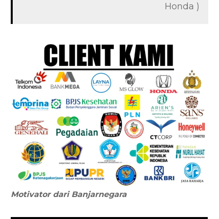
Honda )
Motivator dari
Banjarnegara