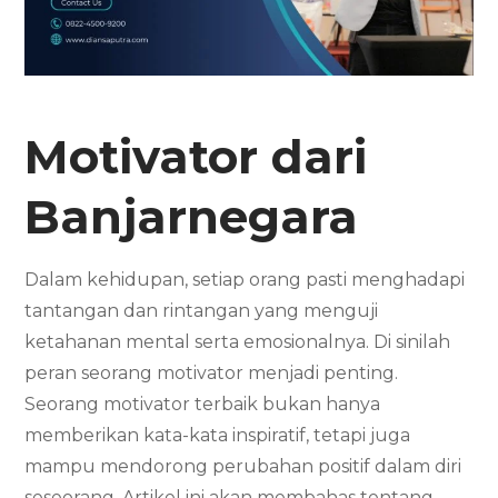
Motivator dari
Banjarnegara
Dalam kehidupan, setiap orang pasti menghadapi
tantangan dan rintangan yang menguji
ketahanan mental serta emosionalnya. Di sinilah
peran seorang motivator menjadi penting.
Seorang motivator terbaik bukan hanya
memberikan kata-kata inspiratif, tetapi juga
mampu mendorong perubahan positif dalam diri
seseorang. Artikel ini akan membahas tentang