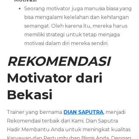
Seorang motivator juga manusia biasa yang
bisa mengalami kelelahan dan kehilangan
semangat. Oleh karena itu, mereka harus
memiliki strategi untuk tetap menjaga
motivasi dalam diri mereka sendiri.
REKOMENDASI
Motivator dari
Bekasi
Trainer yang bernama
DIAN SAPUTRA
, menjadi
Rekomendasi terbaik dari Kami. Dian Saputra
Hadir Membantu Anda untuk meningkat kualitas
Karyawan dan Pertumbuhan Bisnis Anda. Dengan