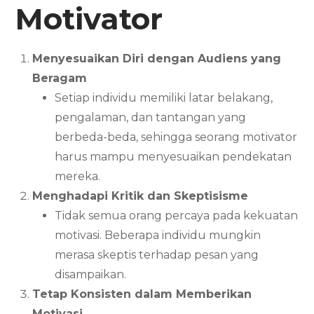
Motivator
Menyesuaikan Diri dengan Audiens yang
Beragam
Setiap individu memiliki latar belakang,
pengalaman, dan tantangan yang
berbeda-beda, sehingga seorang motivator
harus mampu menyesuaikan pendekatan
mereka.
Menghadapi Kritik dan Skeptisisme
Tidak semua orang percaya pada kekuatan
motivasi. Beberapa individu mungkin
merasa skeptis terhadap pesan yang
disampaikan.
Tetap Konsisten dalam Memberikan
Motivasi