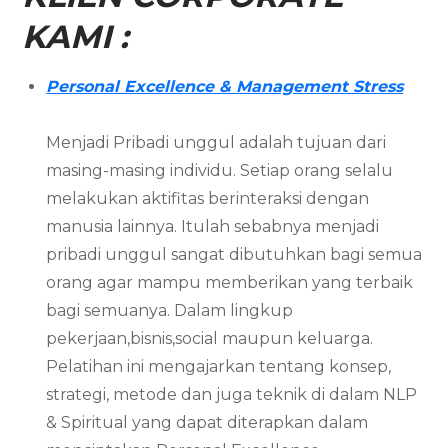
KAMI :
Personal Excellence & Management Stress
Menjadi Pribadi unggul adalah tujuan dari
masing-masing individu. Setiap orang selalu
melakukan aktifitas berinteraksi dengan
manusia lainnya. Itulah sebabnya menjadi
pribadi unggul sangat dibutuhkan bagi semua
orang agar mampu memberikan yang terbaik
bagi semuanya. Dalam lingkup
pekerjaan,bisnis,social maupun keluarga.
Pelatihan ini mengajarkan tentang konsep,
strategi, metode dan juga teknik di dalam NLP
& Spiritual yang dapat diterapkan dalam