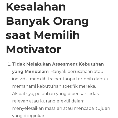
Kesalahan
Banyak Orang
saat Memilih
Motivator
Tidak Melakukan Assesment Kebutuhan
yang Mendalam
: Banyak perusahaan atau
individu memilih trainer tanpa terlebih dahulu
memahami kebutuhan spesifik mereka.
Akibatnya, pelatihan yang diberikan tidak
relevan atau kurang efektif dalam
menyelesaikan masalah atau mencapai tujuan
yang diinginkan.