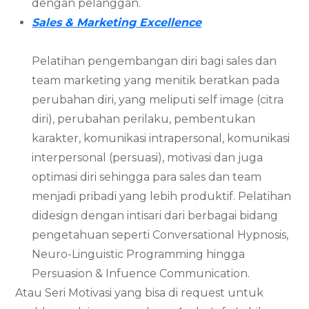
dengan pelanggan.
Sales & Marketing Excellence
Pelatihan pengembangan diri bagi sales dan
team marketing yang menitik beratkan pada
perubahan diri, yang meliputi self image (citra
diri), perubahan perilaku, pembentukan
karakter, komunikasi intrapersonal, komunikasi
interpersonal (persuasi), motivasi dan juga
optimasi diri sehingga para sales dan team
menjadi pribadi yang lebih produktif. Pelatihan
didesign dengan intisari dari berbagai bidang
pengetahuan seperti Conversational Hypnosis,
Neuro-Linguistic Programming hingga
Persuasion & Infuence Communication.
Atau Seri Motivasi yang bisa di request untuk