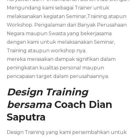
Mengundang kami sebagai Trainer untuk
melaksanakan kegiatan Seminar,Training atapun
Workshop. Pengalaman dari Banyak Perusahaan
Negara maupun Swasta yang bekerjasama
dengan kami untuk melaksanakan Seminar,
Training ataupun workshop nya.
mereka merasakan dampak signifikan dalam
peningkatan kualitas personal maupun
pencapaian target dalam perusahaannya.
Design Training
bersama
Coach Dian
Saputra
Design Training yang kami persembahkan untuk