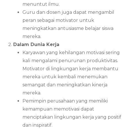
menuntut ilmu.
Guru dan dosen juga dapat mengambil
peran sebagai motivator untuk
meningkatkan antusiasme belajar siswa
mereka.
Dalam Dunia Kerja
Karyawan yang kehilangan motivasi sering
kali mengalami penurunan produktivitas.
Motivator di lingkungan kerja membantu
mereka untuk kembali menemukan
semangat dan meningkatkan kinerja
mereka.
Pemimpin perusahaan yang memiliki
kemampuan memotivasi dapat
menciptakan lingkungan kerja yang positif
dan inspiratif.