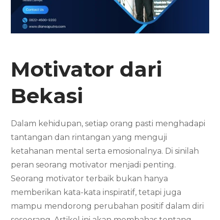
Motivator dari
Bekasi
Dalam kehidupan, setiap orang pasti menghadapi
tantangan dan rintangan yang menguji
ketahanan mental serta emosionalnya. Di sinilah
peran seorang motivator menjadi penting.
Seorang motivator terbaik bukan hanya
memberikan kata-kata inspiratif, tetapi juga
mampu mendorong perubahan positif dalam diri
seseorang. Artikel ini akan membahas tentang