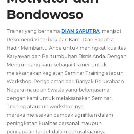
Bondowoso
Trainer yang bernama
DIAN SAPUTRA
, menjadi
Rekomendasi terbaik dari Kami. Dian Saputra
Hadir Membantu Anda untuk meningkat kualitas
Karyawan dan Pertumbuhan Bisnis Anda. Dengan
Mengundang kami sebagai Trainer untuk
melaksanakan kegiatan Seminar,Training atapun
Workshop. Pengalaman dari Banyak Perusahaan
Negara maupun Swasta yang bekerjasama
dengan kami untuk melaksanakan Seminar,
Training ataupun workshop nya.
mereka merasakan dampak signifikan dalam
peningkatan kualitas personal maupun
pencapaian target dalam perusahaannya.