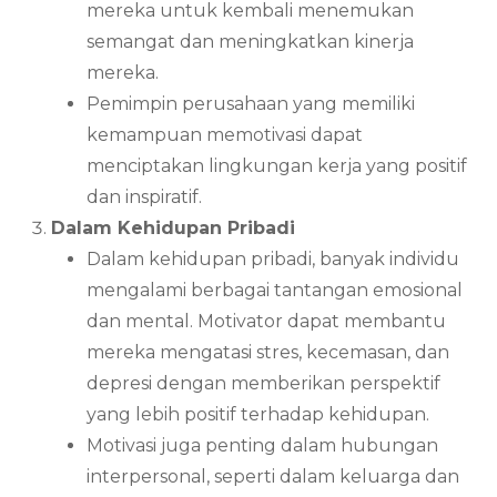
mereka untuk kembali menemukan
semangat dan meningkatkan kinerja
mereka.
Pemimpin perusahaan yang memiliki
kemampuan memotivasi dapat
menciptakan lingkungan kerja yang positif
dan inspiratif.
Dalam Kehidupan Pribadi
Dalam kehidupan pribadi, banyak individu
mengalami berbagai tantangan emosional
dan mental. Motivator dapat membantu
mereka mengatasi stres, kecemasan, dan
depresi dengan memberikan perspektif
yang lebih positif terhadap kehidupan.
Motivasi juga penting dalam hubungan
interpersonal, seperti dalam keluarga dan