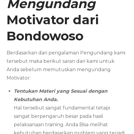
Mengundang
Motivator dari
Bondowoso
Berdasarkan dari pengalaman Pengundang kami
tersebut maka berikut saran dari kami untuk
Anda sebelum memutuskan mengundang
Motivator:
Tentukan Materi yang Sesuai dengan
Kebutuhan Anda.
Hal tersebut sangat fundamental tetapi
sangat berpengaruh besar pada hasil
pelaksanaan training. Anda Bisa melihat
kebutuhan berdasarkan problem yang terjadi