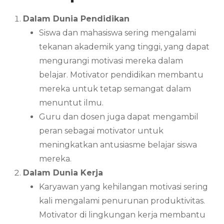
Dalam Dunia Pendidikan
Siswa dan mahasiswa sering mengalami
tekanan akademik yang tinggi, yang dapat
mengurangi motivasi mereka dalam
belajar. Motivator pendidikan membantu
mereka untuk tetap semangat dalam
menuntut ilmu.
Guru dan dosen juga dapat mengambil
peran sebagai motivator untuk
meningkatkan antusiasme belajar siswa
mereka.
Dalam Dunia Kerja
Karyawan yang kehilangan motivasi sering
kali mengalami penurunan produktivitas.
Motivator di lingkungan kerja membantu