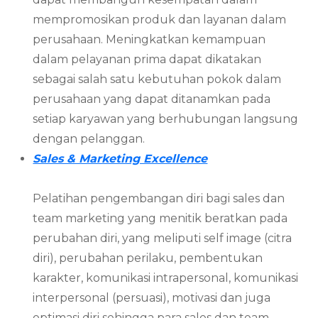
mempromosikan produk dan layanan dalam
perusahaan. Meningkatkan kemampuan
dalam pelayanan prima dapat dikatakan
sebagai salah satu kebutuhan pokok dalam
perusahaan yang dapat ditanamkan pada
setiap karyawan yang berhubungan langsung
dengan pelanggan.
Sales & Marketing Excellence
Pelatihan pengembangan diri bagi sales dan
team marketing yang menitik beratkan pada
perubahan diri, yang meliputi self image (citra
diri), perubahan perilaku, pembentukan
karakter, komunikasi intrapersonal, komunikasi
interpersonal (persuasi), motivasi dan juga
optimasi diri sehingga para sales dan team