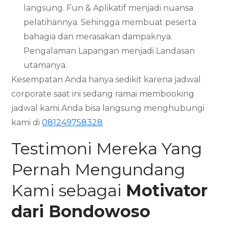
langsung. Fun & Aplikatif menjadi nuansa
pelatihannya. Sehingga membuat peserta
bahagia dan merasakan dampaknya.
Pengalaman Lapangan menjadi Landasan
utamanya.
Kesempatan Anda hanya sedikit karena jadwal
corporate saat ini sedang ramai membooking
jadwal kami.Anda bisa langsung menghubungi
kami di
081249758328
Testimoni Mereka Yang
Pernah Mengundang
Kami sebagai
Motivator
dari
Bondowoso