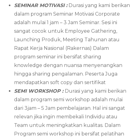
SEMINAR MOTIVASI :
Durasi yang kami berikan
dalam program Seminar Motivasi Corporate
adalah mulai 1 jam – 3 Jam Seminar. Sesi ini
sangat cocok untuk Employee Gathering,
Launching Produk, Meeting Tahunan atau
Rapat Kerja Nasional (Rakernas) Dalam
program seminar ini bersifat sharing
knowledge dengan nuansa menyenangkan
hingga sharing pengalaman. Peserta Juga
mendapatkan soft copy dan sertifikat
SEMI WORKSHOP :
Durasi yang kami berikan
dalam program semi workshop adalah mulai
dari 3jam – 5 Jam pembelajaran. Hal ini sangat
relevan jika ingin membekali Individu atau
Team untuk meningkatkan kualitas. Dalam
Program semi workshop ini bersifat pelatihan