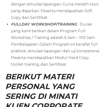
dengan simulasi lapangan. Guna melatih teori
yang diajarkan. Peserta mendapatkan Soft
Copy dan Sertifikat
FULLDAY WORKSHOP/TRAINING
: Durasi
yang kami berikan dalam Program Full
Workshop / Training adalah 6 Jam – 100 Jam
Pembelajaran. Dalam Program ini bersifat full
praktek, simulasi lapangan dan uji kompetensi.
Peserta mendapatkan Modul Hard Copy.
toolkit training, dan Sertifikat
BERIKUT MATERI
PERSONAL YANG
SERING DI MINATI
KLIEN CORPORATE