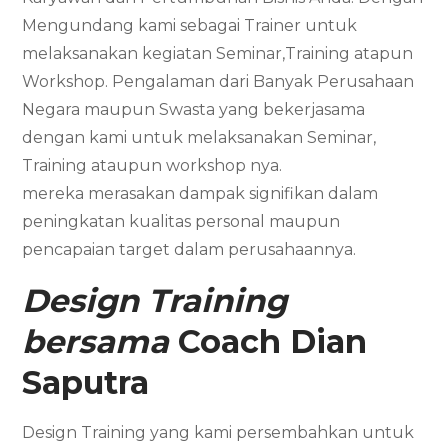
Mengundang kami sebagai Trainer untuk
melaksanakan kegiatan Seminar,Training atapun
Workshop. Pengalaman dari Banyak Perusahaan
Negara maupun Swasta yang bekerjasama
dengan kami untuk melaksanakan Seminar,
Training ataupun workshop nya.
mereka merasakan dampak signifikan dalam
peningkatan kualitas personal maupun
pencapaian target dalam perusahaannya.
Design Training
bersama
Coach Dian
Saputra
Design Training yang kami persembahkan untuk