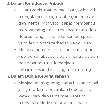
Dalam Kehidupan Pribadi
Dalam kehidupan pribadi, banyak individu
mengalami berbagai tantangan emosional
dan mental. Motivator dapat membantu
mereka mengatasi stres, kecemasan, dan
depresi dengan memberikan perspektif
yang lebih positif terhadap kehidupan.
Motivasi juga penting dalam hubungan
interpersonal, seperti dalam keluarga dan
pertemanan, untuk menjaga
keharmonisan dan saling mendukung.
Dalam Dunia Kewirausahaan
Menjadi seorang pengusaha bukanlah hal
yang mudah. Dibutuhkan keberanian,
ketekunan, dan semangat pantang
menyerah. Motivator kewirausahaan