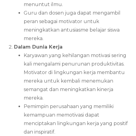
menuntut ilmu.
Guru dan dosen juga dapat mengambil
peran sebagai motivator untuk
meningkatkan antusiasme belajar siswa
mereka.
Dalam Dunia Kerja
Karyawan yang kehilangan motivasi sering
kali mengalami penurunan produktivitas.
Motivator di lingkungan kerja membantu
mereka untuk kembali menemukan
semangat dan meningkatkan kinerja
mereka.
Pemimpin perusahaan yang memiliki
kemampuan memotivasi dapat
menciptakan lingkungan kerja yang positif
dan inspiratif.