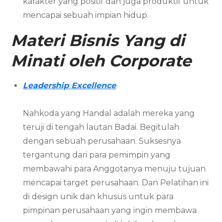
karakter yang positif dan juga produktif untuk
mencapai sebuah impian hidup.
Materi Bisnis Yang di
Minati oleh Corporate
Leadership Excellence
Nahkoda yang Handal adalah mereka yang
teruji di tengah lautan Badai. Begitulah
dengan sebuah perusahaan. Suksesnya
tergantung dari para pemimpin yang
membawahi para Anggotanya menuju tujuan
mencapai target perusahaan. Dan Pelatihan ini
di design unik dan khusus untuk para
pimpinan perusahaan yang ingin membawa