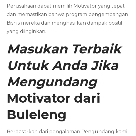
Perusahaan dapat memilih Motivator yang tepat
dan memastikan bahwa program pengembangan
Bisnis mereka dan menghasilkan dampak positif
yang diinginkan.
Masukan Terbaik
Untuk Anda Jika
Mengundang
Motivator dari
Buleleng
Berdasarkan dari pengalaman Pengundang kami