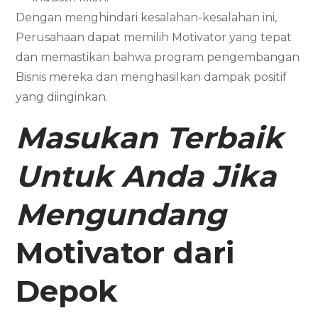
Dengan menghindari kesalahan-kesalahan ini,
Perusahaan dapat memilih Motivator yang tepat
dan memastikan bahwa program pengembangan
Bisnis mereka dan menghasilkan dampak positif
yang diinginkan.
Masukan Terbaik
Untuk Anda Jika
Mengundang
Motivator dari
Depok