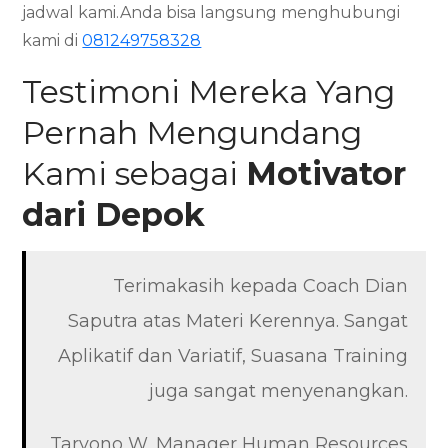
jadwal kami.Anda bisa langsung menghubungi
kami di
081249758328
Testimoni Mereka Yang
Pernah Mengundang
Kami sebagai
Motivator
dari
Depok
Terimakasih kepada Coach Dian
Saputra atas Materi Kerennya. Sangat
Aplikatif dan Variatif, Suasana Training
juga sangat menyenangkan.
Taryono W, Manager Human Resources