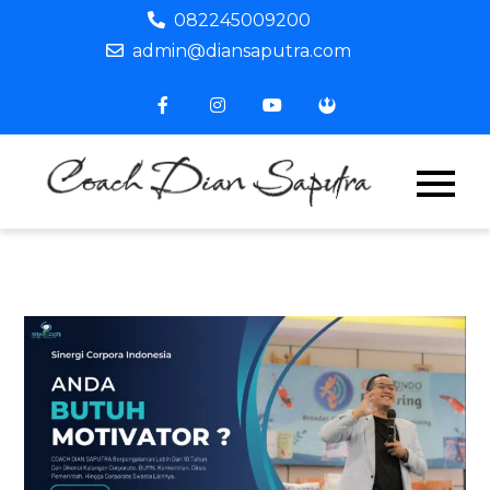
Skip
082245009200
to
admin@diansaputra.com
content
Coach
Profesiona
Corporate
Dian
Trainer &
Motivator
Saput
Indonesia