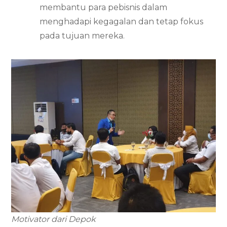
membantu para pebisnis dalam
menghadapi kegagalan dan tetap fokus
pada tujuan mereka.
Motivator dari Depok