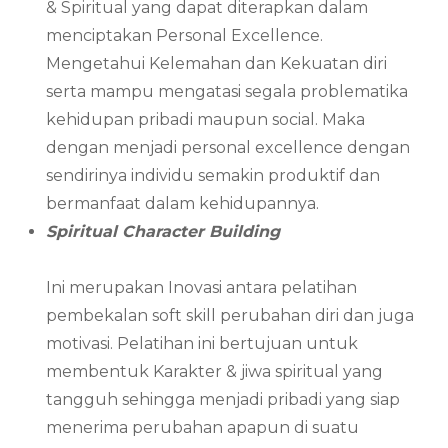
& Spiritual yang dapat diterapkan dalam
menciptakan Personal Excellence.
Mengetahui Kelemahan dan Kekuatan diri
serta mampu mengatasi segala problematika
kehidupan pribadi maupun social. Maka
dengan menjadi personal excellence dengan
sendirinya individu semakin produktif dan
bermanfaat dalam kehidupannya.
Spiritual Character Building
Ini merupakan Inovasi antara pelatihan
pembekalan soft skill perubahan diri dan juga
motivasi. Pelatihan ini bertujuan untuk
membentuk Karakter & jiwa spiritual yang
tangguh sehingga menjadi pribadi yang siap
menerima perubahan apapun di suatu