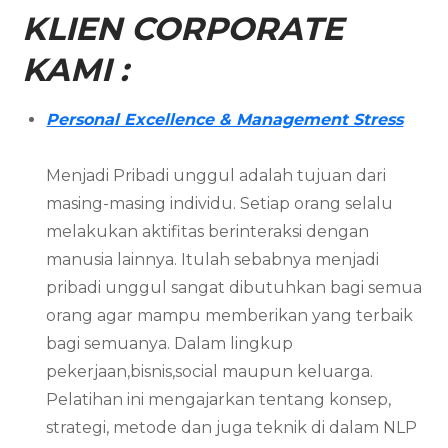
KLIEN CORPORATE
KAMI :
Personal Excellence & Management Stress
Menjadi Pribadi unggul adalah tujuan dari
masing-masing individu. Setiap orang selalu
melakukan aktifitas berinteraksi dengan
manusia lainnya. Itulah sebabnya menjadi
pribadi unggul sangat dibutuhkan bagi semua
orang agar mampu memberikan yang terbaik
bagi semuanya. Dalam lingkup
pekerjaan,bisnis,social maupun keluarga.
Pelatihan ini mengajarkan tentang konsep,
strategi, metode dan juga teknik di dalam NLP