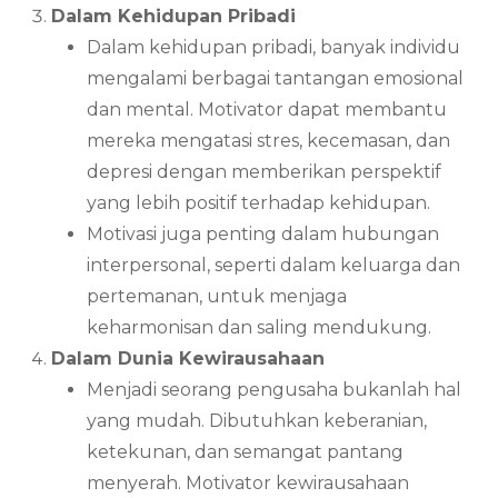
Dalam Kehidupan Pribadi
Dalam kehidupan pribadi, banyak individu
mengalami berbagai tantangan emosional
dan mental. Motivator dapat membantu
mereka mengatasi stres, kecemasan, dan
depresi dengan memberikan perspektif
yang lebih positif terhadap kehidupan.
Motivasi juga penting dalam hubungan
interpersonal, seperti dalam keluarga dan
pertemanan, untuk menjaga
keharmonisan dan saling mendukung.
Dalam Dunia Kewirausahaan
Menjadi seorang pengusaha bukanlah hal
yang mudah. Dibutuhkan keberanian,
ketekunan, dan semangat pantang
menyerah. Motivator kewirausahaan