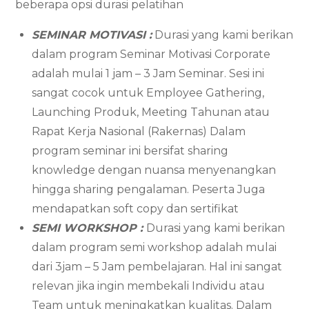
beberapa opsi durasi pelatihan
SEMINAR MOTIVASI :
Durasi yang kami berikan
dalam program Seminar Motivasi Corporate
adalah mulai 1 jam – 3 Jam Seminar. Sesi ini
sangat cocok untuk Employee Gathering,
Launching Produk, Meeting Tahunan atau
Rapat Kerja Nasional (Rakernas) Dalam
program seminar ini bersifat sharing
knowledge dengan nuansa menyenangkan
hingga sharing pengalaman. Peserta Juga
mendapatkan soft copy dan sertifikat
SEMI WORKSHOP :
Durasi yang kami berikan
dalam program semi workshop adalah mulai
dari 3jam – 5 Jam pembelajaran. Hal ini sangat
relevan jika ingin membekali Individu atau
Team untuk meningkatkan kualitas. Dalam