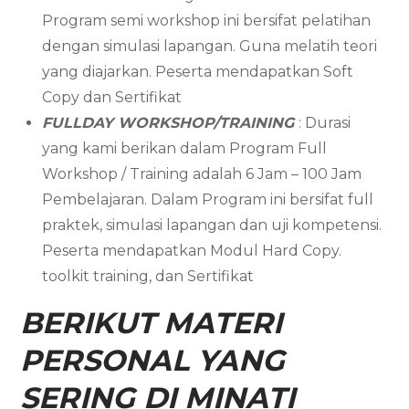
Program semi workshop ini bersifat pelatihan
dengan simulasi lapangan. Guna melatih teori
yang diajarkan. Peserta mendapatkan Soft
Copy dan Sertifikat
FULLDAY WORKSHOP/TRAINING
: Durasi
yang kami berikan dalam Program Full
Workshop / Training adalah 6 Jam – 100 Jam
Pembelajaran. Dalam Program ini bersifat full
praktek, simulasi lapangan dan uji kompetensi.
Peserta mendapatkan Modul Hard Copy.
toolkit training, dan Sertifikat
BERIKUT MATERI
PERSONAL YANG
SERING DI MINATI