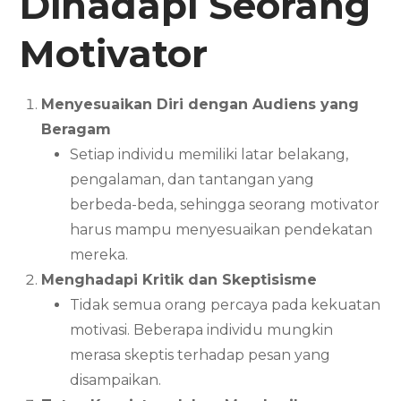
Dihadapi Seorang
Motivator
Menyesuaikan Diri dengan Audiens yang
Beragam
Setiap individu memiliki latar belakang,
pengalaman, dan tantangan yang
berbeda-beda, sehingga seorang motivator
harus mampu menyesuaikan pendekatan
mereka.
Menghadapi Kritik dan Skeptisisme
Tidak semua orang percaya pada kekuatan
motivasi. Beberapa individu mungkin
merasa skeptis terhadap pesan yang
disampaikan.