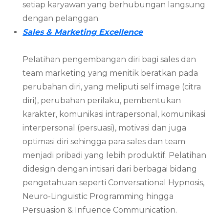
setiap karyawan yang berhubungan langsung
dengan pelanggan.
Sales & Marketing Excellence
Pelatihan pengembangan diri bagi sales dan
team marketing yang menitik beratkan pada
perubahan diri, yang meliputi self image (citra
diri), perubahan perilaku, pembentukan
karakter, komunikasi intrapersonal, komunikasi
interpersonal (persuasi), motivasi dan juga
optimasi diri sehingga para sales dan team
menjadi pribadi yang lebih produktif. Pelatihan
didesign dengan intisari dari berbagai bidang
pengetahuan seperti Conversational Hypnosis,
Neuro-Linguistic Programming hingga
Persuasion & Infuence Communication.