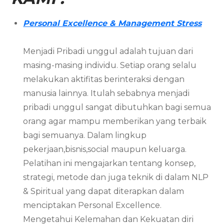
Personal Excellence & Management Stress
Menjadi Pribadi unggul adalah tujuan dari
masing-masing individu. Setiap orang selalu
melakukan aktifitas berinteraksi dengan
manusia lainnya. Itulah sebabnya menjadi
pribadi unggul sangat dibutuhkan bagi semua
orang agar mampu memberikan yang terbaik
bagi semuanya. Dalam lingkup
pekerjaan,bisnis,social maupun keluarga.
Pelatihan ini mengajarkan tentang konsep,
strategi, metode dan juga teknik di dalam NLP
& Spiritual yang dapat diterapkan dalam
menciptakan Personal Excellence.
Mengetahui Kelemahan dan Kekuatan diri