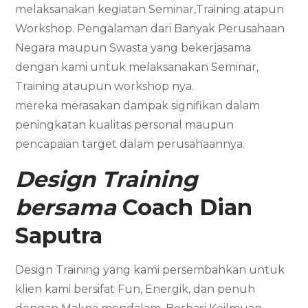
melaksanakan kegiatan Seminar,Training atapun
Workshop. Pengalaman dari Banyak Perusahaan
Negara maupun Swasta yang bekerjasama
dengan kami untuk melaksanakan Seminar,
Training ataupun workshop nya.
mereka merasakan dampak signifikan dalam
peningkatan kualitas personal maupun
pencapaian target dalam perusahaannya.
Design Training
bersama
Coach Dian
Saputra
Design Training yang kami persembahkan untuk
klien kami bersifat Fun, Energik, dan penuh