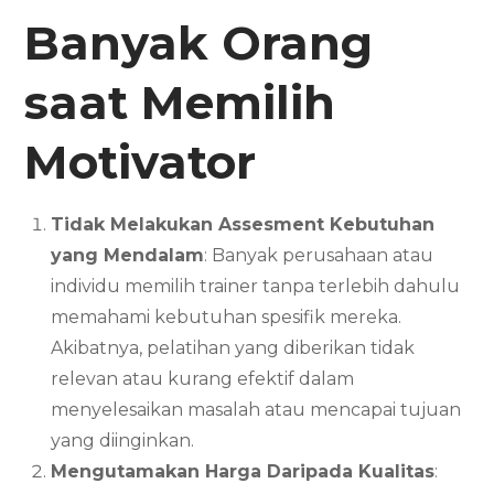
Banyak Orang
saat Memilih
Motivator
Tidak Melakukan Assesment Kebutuhan
yang Mendalam
: Banyak perusahaan atau
individu memilih trainer tanpa terlebih dahulu
memahami kebutuhan spesifik mereka.
Akibatnya, pelatihan yang diberikan tidak
relevan atau kurang efektif dalam
menyelesaikan masalah atau mencapai tujuan
yang diinginkan.
Mengutamakan Harga Daripada Kualitas
: