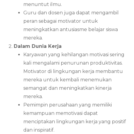
menuntut ilmu.
Guru dan dosen juga dapat mengambil
peran sebagai motivator untuk
meningkatkan antusiasme belajar siswa
mereka.
Dalam Dunia Kerja
Karyawan yang kehilangan motivasi sering
kali mengalami penurunan produktivitas.
Motivator di lingkungan kerja membantu
mereka untuk kembali menemukan
semangat dan meningkatkan kinerja
mereka.
Pemimpin perusahaan yang memiliki
kemampuan memotivasi dapat
menciptakan lingkungan kerja yang positif
dan inspiratif.