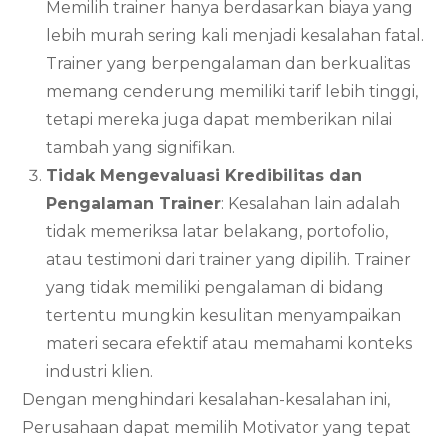
Memilih trainer hanya berdasarkan biaya yang
lebih murah sering kali menjadi kesalahan fatal.
Trainer yang berpengalaman dan berkualitas
memang cenderung memiliki tarif lebih tinggi,
tetapi mereka juga dapat memberikan nilai
tambah yang signifikan.
Tidak Mengevaluasi Kredibilitas dan
Pengalaman Trainer
: Kesalahan lain adalah
tidak memeriksa latar belakang, portofolio,
atau testimoni dari trainer yang dipilih. Trainer
yang tidak memiliki pengalaman di bidang
tertentu mungkin kesulitan menyampaikan
materi secara efektif atau memahami konteks
industri klien.
Dengan menghindari kesalahan-kesalahan ini,
Perusahaan dapat memilih Motivator yang tepat