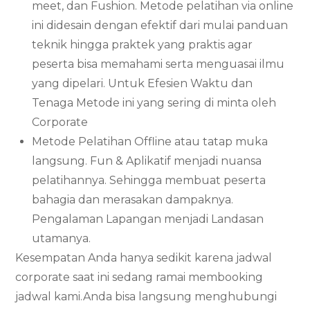
meet, dan Fushion. Metode pelatihan via online
ini didesain dengan efektif dari mulai panduan
teknik hingga praktek yang praktis agar
peserta bisa memahami serta menguasai ilmu
yang dipelari. Untuk Efesien Waktu dan
Tenaga Metode ini yang sering di minta oleh
Corporate
Metode Pelatihan Offline atau tatap muka
langsung. Fun & Aplikatif menjadi nuansa
pelatihannya. Sehingga membuat peserta
bahagia dan merasakan dampaknya.
Pengalaman Lapangan menjadi Landasan
utamanya.
Kesempatan Anda hanya sedikit karena jadwal
corporate saat ini sedang ramai membooking
jadwal kami.Anda bisa langsung menghubungi