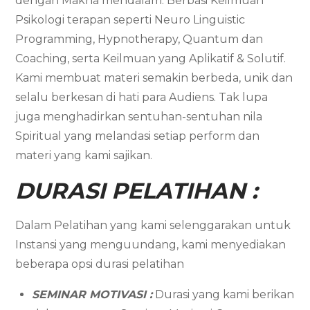
dengan Makna mendalam. Berbasi Keilmuan
Psikologi terapan seperti Neuro Linguistic
Programming, Hypnotherapy, Quantum dan
Coaching, serta Keilmuan yang Aplikatif & Solutif.
Kami membuat materi semakin berbeda, unik dan
selalu berkesan di hati para Audiens. Tak lupa
juga menghadirkan sentuhan-sentuhan nila
Spiritual yang melandasi setiap perform dan
materi yang kami sajikan.
DURASI PELATIHAN :
Dalam Pelatihan yang kami selenggarakan untuk
Instansi yang menguundang, kami menyediakan
beberapa opsi durasi pelatihan
SEMINAR MOTIVASI :
Durasi yang kami berikan