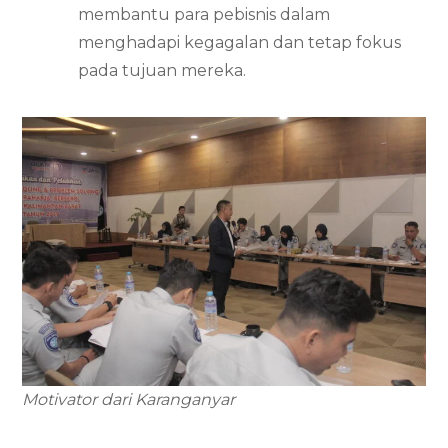
membantu para pebisnis dalam
menghadapi kegagalan dan tetap fokus
pada tujuan mereka.
Motivator dari Karanganyar