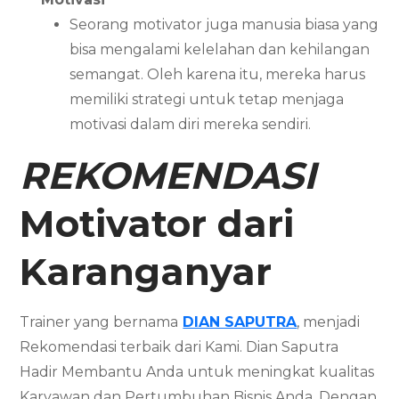
Seorang motivator juga manusia biasa yang
bisa mengalami kelelahan dan kehilangan
semangat. Oleh karena itu, mereka harus
memiliki strategi untuk tetap menjaga
motivasi dalam diri mereka sendiri.
REKOMENDASI
Motivator dari
Karanganyar
Trainer yang bernama
DIAN SAPUTRA
, menjadi
Rekomendasi terbaik dari Kami. Dian Saputra
Hadir Membantu Anda untuk meningkat kualitas
Karyawan dan Pertumbuhan Bisnis Anda. Dengan