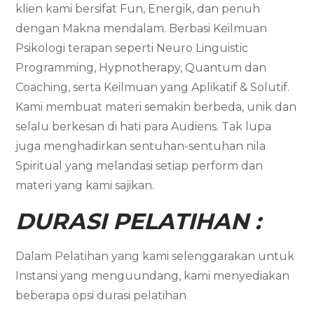
klien kami bersifat Fun, Energik, dan penuh
dengan Makna mendalam. Berbasi Keilmuan
Psikologi terapan seperti Neuro Linguistic
Programming, Hypnotherapy, Quantum dan
Coaching, serta Keilmuan yang Aplikatif & Solutif.
Kami membuat materi semakin berbeda, unik dan
selalu berkesan di hati para Audiens. Tak lupa
juga menghadirkan sentuhan-sentuhan nila
Spiritual yang melandasi setiap perform dan
materi yang kami sajikan.
DURASI PELATIHAN :
Dalam Pelatihan yang kami selenggarakan untuk
Instansi yang menguundang, kami menyediakan
beberapa opsi durasi pelatihan