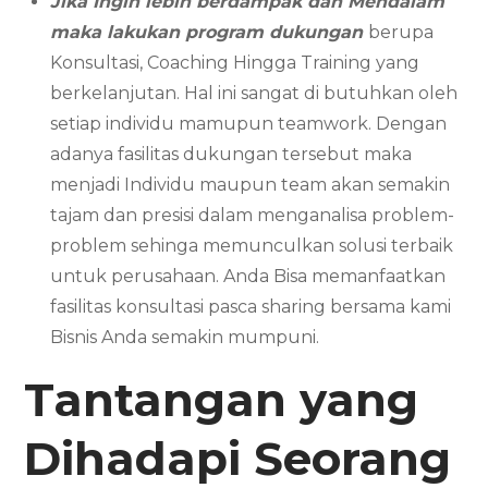
Jika Ingin lebih berdampak dan Mendalam
maka lakukan program dukungan
berupa
Konsultasi, Coaching Hingga Training yang
berkelanjutan. Hal ini sangat di butuhkan oleh
setiap individu mamupun teamwork. Dengan
adanya fasilitas dukungan tersebut maka
menjadi Individu maupun team akan semakin
tajam dan presisi dalam menganalisa problem-
problem sehinga memunculkan solusi terbaik
untuk perusahaan. Anda Bisa memanfaatkan
fasilitas konsultasi pasca sharing bersama kami
Bisnis Anda semakin mumpuni.
Tantangan yang
Dihadapi Seorang