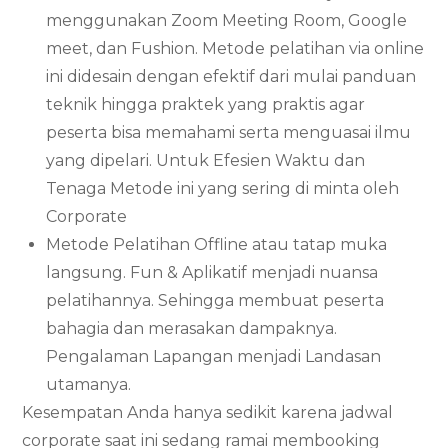
menggunakan Zoom Meeting Room, Google
meet, dan Fushion. Metode pelatihan via online
ini didesain dengan efektif dari mulai panduan
teknik hingga praktek yang praktis agar
peserta bisa memahami serta menguasai ilmu
yang dipelari. Untuk Efesien Waktu dan
Tenaga Metode ini yang sering di minta oleh
Corporate
Metode Pelatihan Offline atau tatap muka
langsung. Fun & Aplikatif menjadi nuansa
pelatihannya. Sehingga membuat peserta
bahagia dan merasakan dampaknya.
Pengalaman Lapangan menjadi Landasan
utamanya.
Kesempatan Anda hanya sedikit karena jadwal
corporate saat ini sedang ramai membooking