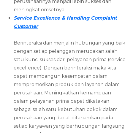
perusahaannya menjadi lebih sukses dan
meningkat omsetnya.
Service Excellence & Handling Complaint
Customer
Berinteraksi dan menjalin hubungan yang baik
dengan setiap pelanggan merupakan salah
satu kunci sukses dari pelayanan prima (service
excellence). Dengan berinteraksi maka kita
dapat membangun kesempatan dalam
mempromosikan produk dan layanan dalam
perusahaan. Meningkatkan kemampuan
dalam pelayanan prima dapat dikatakan
sebagai salah satu kebutuhan pokok dalam
perusahaan yang dapat ditanamkan pada
setiap karyawan yang berhubungan langsung