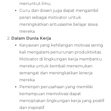
menuntut ilmu.
Guru dan dosen juga dapat mengambil
peran sebagai motivator untuk
meningkatkan antusiasme belajar siswa
mereka.
Dalam Dunia Kerja
Karyawan yang kehilangan motivasi sering
kali mengalami penurunan produktivitas.
Motivator di lingkungan kerja membantu
mereka untuk kembali menemukan
semangat dan meningkatkan kinerja
mereka.
Pemimpin perusahaan yang memiliki
kemampuan memotivasi dapat
menciptakan lingkungan kerja yang positif
dan inspiratif.