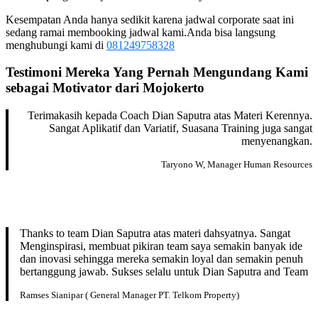
Kesempatan Anda hanya sedikit karena jadwal corporate saat ini
sedang ramai membooking jadwal kami.Anda bisa langsung
menghubungi kami di
081249758328
Testimoni Mereka Yang Pernah Mengundang Kami
sebagai
Motivator dari
Mojokerto
Terimakasih kepada Coach Dian Saputra atas Materi Kerennya.
Sangat Aplikatif dan Variatif, Suasana Training juga sangat
menyenangkan.
Taryono W, Manager Human Resources
Thanks to team Dian Saputra atas materi dahsyatnya. Sangat
Menginspirasi, membuat pikiran team saya semakin banyak ide
dan inovasi sehingga mereka semakin loyal dan semakin penuh
bertanggung jawab. Sukses selalu untuk Dian Saputra and Team
Ramses Sianipar ( General Manager PT. Telkom Property)