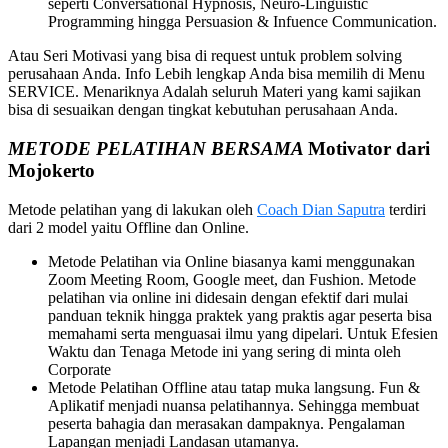
seperti Conversational Hypnosis, Neuro-Linguistic
Programming hingga Persuasion & Infuence Communication.
Atau Seri Motivasi yang bisa di request untuk problem solving
perusahaan Anda. Info Lebih lengkap Anda bisa memilih di Menu
SERVICE. Menariknya Adalah seluruh Materi yang kami sajikan
bisa di sesuaikan dengan tingkat kebutuhan perusahaan Anda.
METODE PELATIHAN BERSAMA
Motivator dari
Mojokerto
Metode pelatihan yang di lakukan oleh
Coach Dian Saputra
terdiri
dari 2 model yaitu Offline dan Online.
Metode Pelatihan via Online biasanya kami menggunakan
Zoom Meeting Room, Google meet, dan Fushion. Metode
pelatihan via online ini didesain dengan efektif dari mulai
panduan teknik hingga praktek yang praktis agar peserta bisa
memahami serta menguasai ilmu yang dipelari. Untuk Efesien
Waktu dan Tenaga Metode ini yang sering di minta oleh
Corporate
Metode Pelatihan Offline atau tatap muka langsung. Fun &
Aplikatif menjadi nuansa pelatihannya. Sehingga membuat
peserta bahagia dan merasakan dampaknya. Pengalaman
Lapangan menjadi Landasan utamanya.