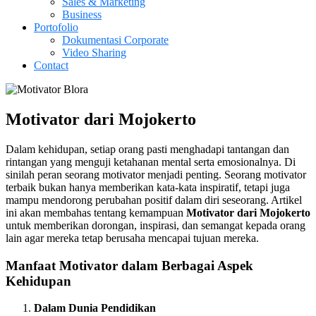
Sales & Marketing
Business
Portofolio
Dokumentasi Corporate
Video Sharing
Contact
Motivator dari Mojokerto
Dalam kehidupan, setiap orang pasti menghadapi tantangan dan
rintangan yang menguji ketahanan mental serta emosionalnya. Di
sinilah peran seorang motivator menjadi penting. Seorang motivator
terbaik bukan hanya memberikan kata-kata inspiratif, tetapi juga
mampu mendorong perubahan positif dalam diri seseorang. Artikel
ini akan membahas tentang kemampuan
Motivator dari Mojokerto
untuk memberikan dorongan, inspirasi, dan semangat kepada orang
lain agar mereka tetap berusaha mencapai tujuan mereka.
Manfaat Motivator dalam Berbagai Aspek
Kehidupan
Dalam Dunia Pendidikan