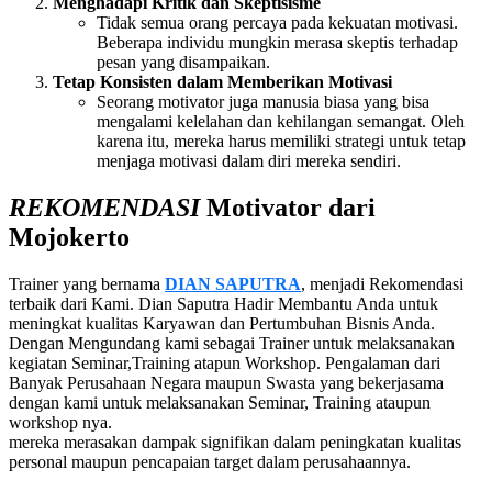
Menghadapi Kritik dan Skeptisisme
Tidak semua orang percaya pada kekuatan motivasi.
Beberapa individu mungkin merasa skeptis terhadap
pesan yang disampaikan.
Tetap Konsisten dalam Memberikan Motivasi
Seorang motivator juga manusia biasa yang bisa
mengalami kelelahan dan kehilangan semangat. Oleh
karena itu, mereka harus memiliki strategi untuk tetap
menjaga motivasi dalam diri mereka sendiri.
REKOMENDASI
Motivator dari
Mojokerto
Trainer yang bernama
DIAN SAPUTRA
, menjadi Rekomendasi
terbaik dari Kami. Dian Saputra Hadir Membantu Anda untuk
meningkat kualitas Karyawan dan Pertumbuhan Bisnis Anda.
Dengan Mengundang kami sebagai Trainer untuk melaksanakan
kegiatan Seminar,Training atapun Workshop. Pengalaman dari
Banyak Perusahaan Negara maupun Swasta yang bekerjasama
dengan kami untuk melaksanakan Seminar, Training ataupun
workshop nya.
mereka merasakan dampak signifikan dalam peningkatan kualitas
personal maupun pencapaian target dalam perusahaannya.