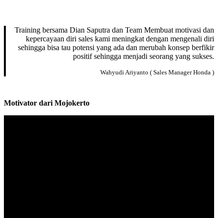
Training bersama Dian Saputra dan Team Membuat motivasi dan
kepercayaan diri sales kami meningkat dengan mengenali diri
sehingga bisa tau potensi yang ada dan merubah konsep berfikir
positif sehingga menjadi seorang yang sukses.
Wahyudi Ariyanto ( Sales Manager Honda )
Motivator dari
Mojokerto