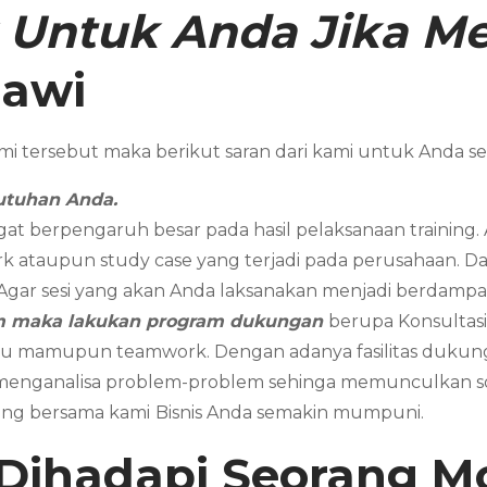
 Untuk Anda Jika 
awi
i tersebut maka berikut saran dari kami untuk Anda
utuhan Anda.
gat berpengaruh besar pada hasil pelaksanaan training
k ataupun study case yang terjadi pada perusahaan. Dan 
. Agar sesi yang akan Anda laksanakan menjadi berdampak
am maka lakukan program dukungan
berupa Konsultasi
dividu mamupun teamwork. Dengan adanya fasilitas duk
 menganalisa problem-problem sehinga memunculkan sol
ring bersama kami
Bisnis Anda semakin mumpuni.
Dihadapi Seorang Mo