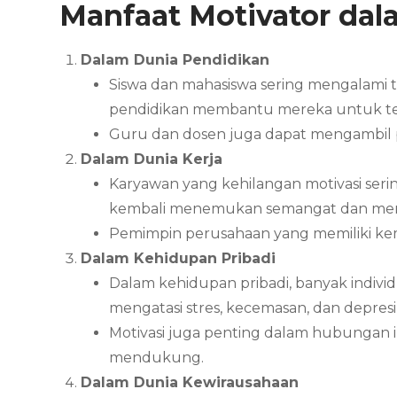
Manfaat Motivator da
Dalam Dunia Pendidikan
Siswa dan mahasiswa sering mengalami t
pendidikan membantu mereka untuk te
Guru dan dosen juga dapat mengambil p
Dalam Dunia Kerja
Karyawan yang kehilangan motivasi ser
kembali menemukan semangat dan meni
Pemimpin perusahaan yang memiliki kema
Dalam Kehidupan Pribadi
Dalam kehidupan pribadi, banyak indiv
mengatasi stres, kecemasan, dan depres
Motivasi juga penting dalam hubungan 
mendukung.
Dalam Dunia Kewirausahaan