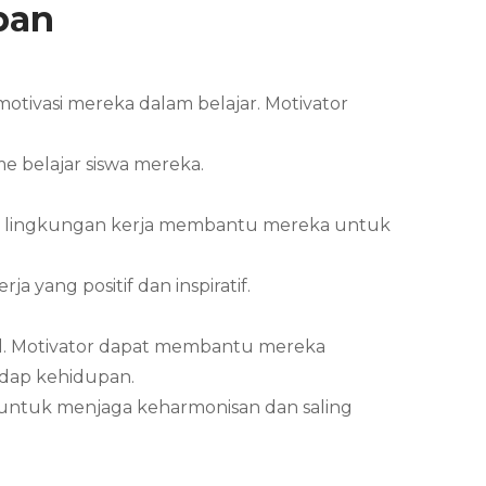
pan
tivasi mereka dalam belajar. Motivator
 belajar siswa mereka.
 di lingkungan kerja membantu mereka untuk
yang positif dan inspiratif.
al. Motivator dapat membantu mereka
adap kehidupan.
 untuk menjaga keharmonisan dan saling