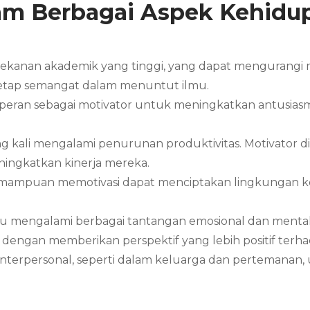
lam Berbagai Aspek Kehidu
ekanan akademik yang tinggi, yang dapat mengurangi mo
tap semangat dalam menuntut ilmu.
eran sebagai motivator untuk meningkatkan antusiasme
ing kali mengalami penurunan produktivitas. Motivator
ngkatkan kinerja mereka.
mpuan memotivasi dapat menciptakan lingkungan kerja 
idu mengalami berbagai tantangan emosional dan ment
i dengan memberikan perspektif yang lebih positif terh
interpersonal, seperti dalam keluarga dan pertemanan,