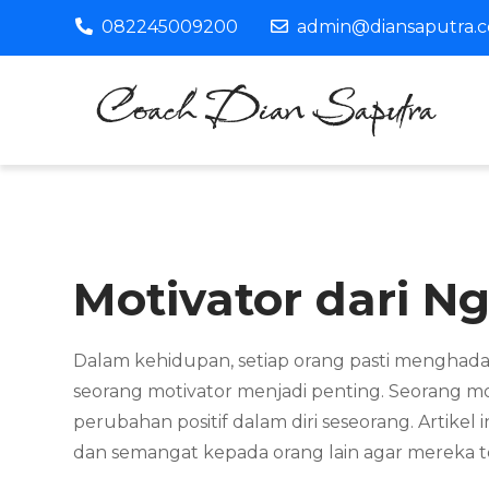
Skip
082245009200
admin@diansaputra.
to
content
C
Pro
Motivator dari N
Dalam kehidupan, setiap orang pasti menghadap
seorang motivator menjadi penting. Seorang m
perubahan positif dalam diri seseorang. Arti
dan semangat kepada orang lain agar mereka 