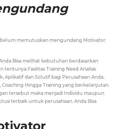
Mengundang
 sebelum memutuskan mengundang Motivator:
. Anda Bisa melihat kebutuhan berdasarkan
tentunya Fasilitas Training Need Analisis
, Aplikatif dan Solutif bagi Perusahaan Anda.
, Coaching Hingga Training yang berkelanjutan.
ungan tersebut maka menjadi Individu maupun
usi terbaik untuk perusahaan. Anda Bisa
tivator