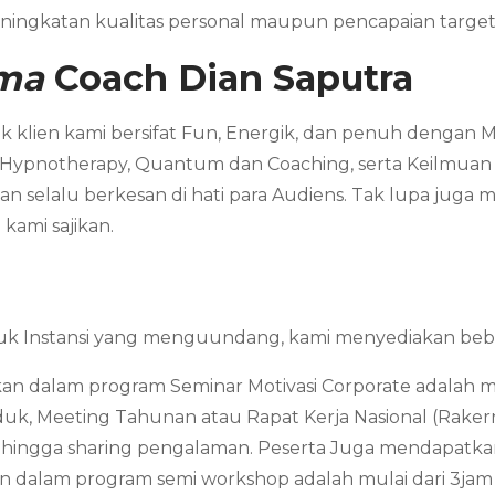
ningkatan kualitas personal maupun pencapaian targe
ama
Coach Dian Saputra
 klien kami bersifat Fun, Energik, dan penuh dengan 
 Hypnotherapy, Quantum dan Coaching, serta Keilmuan ya
 selalu berkesan di hati para Audiens. Tak lupa juga 
kami sajikan.
uk Instansi yang menguundang, kami menyediakan beber
an dalam program Seminar Motivasi Corporate adalah mula
, Meeting Tahunan atau Rapat Kerja Nasional (Rakerna
gga sharing pengalaman. Peserta Juga mendapatkan s
n dalam program semi workshop adalah mulai dari 3jam –