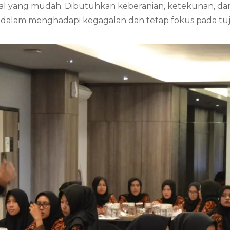
al yang mudah. Dibutuhkan keberanian, ketekunan, da
 dalam menghadapi kegagalan dan tetap fokus pada tu