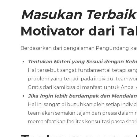
Masukan Terbaik
Motivator dari
Ta
Berdasarkan dari pengalaman Pengundang kam
Tentukan Materi yang Sesuai dengan Keb
Hal tersebut sangat fundamental tetapi san
problem yang terjadi pada individu, teamwor
Gratis dari kami bisa di manfaat untuk Anda
Jika Ingin lebih berdampak dan Mendal
Hal ini sangat di butuhkan oleh setiap in
team akan semakin tajam dan presisi dalam
memanfaatkan fasilitas konsultasi pasca sha