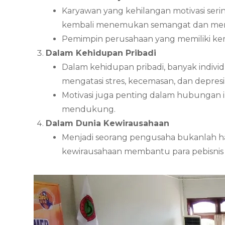
Karyawan yang kehilangan motivasi ser
kembali menemukan semangat dan meni
Pemimpin perusahaan yang memiliki kema
Dalam Kehidupan Pribadi
Dalam kehidupan pribadi, banyak indiv
mengatasi stres, kecemasan, dan depres
Motivasi juga penting dalam hubungan 
mendukung.
Dalam Dunia Kewirausahaan
Menjadi seorang pengusaha bukanlah h
kewirausahaan membantu para pebisnis