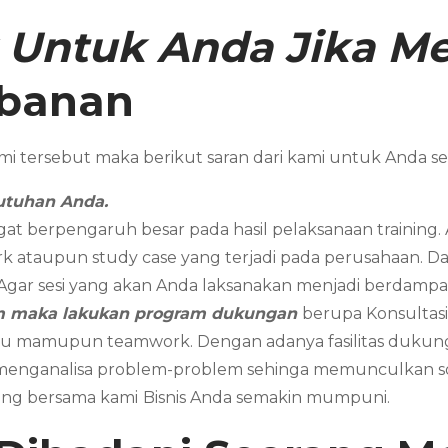
 Untuk Anda Jika 
banan
i tersebut maka berikut saran dari kami untuk Anda
utuhan Anda.
gat berpengaruh besar pada hasil pelaksanaan training
k ataupun study case yang terjadi pada perusahaan. Dan 
. Agar sesi yang akan Anda laksanakan menjadi berdampak
am maka lakukan program dukungan
berupa Konsultasi
dividu mamupun teamwork. Dengan adanya fasilitas duk
 menganalisa problem-problem sehinga memunculkan sol
ring bersama kami
Bisnis Anda semakin mumpuni.