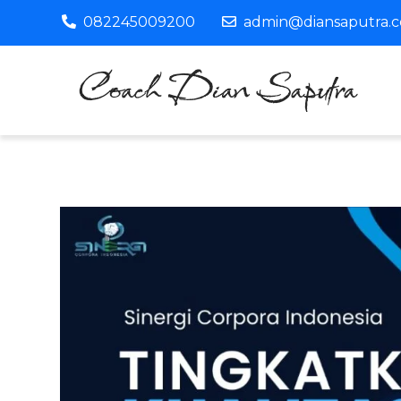
Skip
082245009200
admin@diansaputra.
to
content
C
Pro