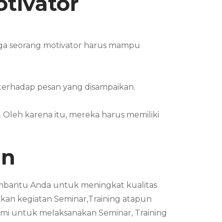
tivator
ngga seorang motivator harus mampu
 terhadap pesan yang disampaikan.
 Oleh karena itu, mereka harus memiliki
an
Membantu Anda untuk meningkat kualitas
an kegiatan Seminar,Training atapun
i untuk melaksanakan Seminar, Training