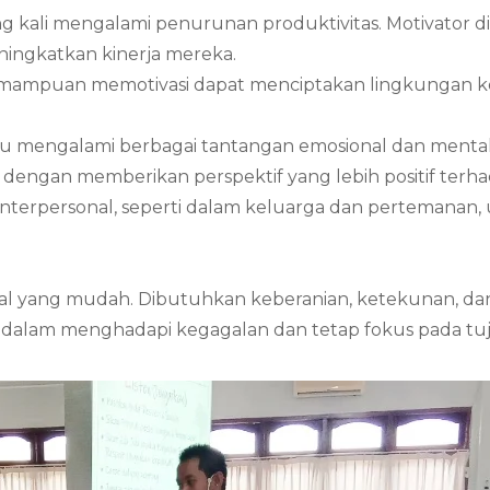
ing kali mengalami penurunan produktivitas. Motivator
ngkatkan kinerja mereka.
mpuan memotivasi dapat menciptakan lingkungan kerja 
idu mengalami berbagai tantangan emosional dan ment
i dengan memberikan perspektif yang lebih positif terh
interpersonal, seperti dalam keluarga dan pertemanan,
al yang mudah. Dibutuhkan keberanian, ketekunan, da
 dalam menghadapi kegagalan dan tetap fokus pada tu