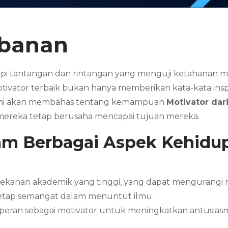
abanan
i tantangan dan rintangan yang menguji ketahanan ment
otivator terbaik bukan hanya memberikan kata-kata ins
kel ini akan membahas tentang kemampuan
Motivator dar
r mereka tetap berusaha mencapai tujuan mereka.
lam Berbagai Aspek Kehidu
ekanan akademik yang tinggi, yang dapat mengurangi mo
tap semangat dalam menuntut ilmu.
eran sebagai motivator untuk meningkatkan antusiasme