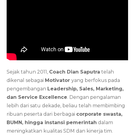
Sejak tahun 2011,
Coach Dian Saputra
telah
dikenal sebagai
Motivator
yang berfokus pada
pengembangan
Leadership, Sales, Marketing,
dan Service Excellence
. Dengan pengalaman
lebih dari satu dekade, beliau telah membimbing
ribuan peserta dari berbagai
corporate swasta,
BUMN, hingga instansi pemerintah
dalam
meningkatkan kualitas SDM dan kinerja tim.