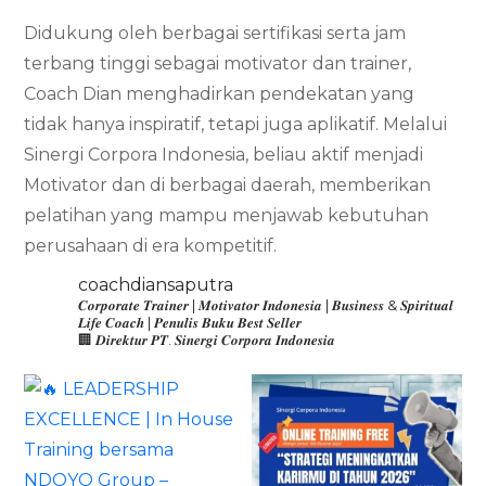
Didukung oleh berbagai sertifikasi serta jam
terbang tinggi sebagai motivator dan trainer,
Coach Dian menghadirkan pendekatan yang
tidak hanya inspiratif, tetapi juga aplikatif. Melalui
Sinergi Corpora Indonesia, beliau aktif menjadi
Motivator dan di berbagai daerah, memberikan
pelatihan yang mampu menjawab kebutuhan
perusahaan di era kompetitif.
coachdiansaputra
𝑪𝒐𝒓𝒑𝒐𝒓𝒂𝒕𝒆 𝑻𝒓𝒂𝒊𝒏𝒆𝒓 | 𝑴𝒐𝒕𝒊𝒗𝒂𝒕𝒐𝒓 𝑰𝒏𝒅𝒐𝒏𝒆𝒔𝒊𝒂 | 𝑩𝒖𝒔𝒊𝒏𝒆𝒔𝒔 & 𝑺𝒑𝒊𝒓𝒊𝒕𝒖𝒂𝒍
𝑳𝒊𝒇𝒆 𝑪𝒐𝒂𝒄𝒉 | 𝑷𝒆𝒏𝒖𝒍𝒊𝒔 𝑩𝒖𝒌𝒖 𝑩𝒆𝒔𝒕 𝑺𝒆𝒍𝒍𝒆𝒓
🏢 𝑫𝒊𝒓𝒆𝒌𝒕𝒖𝒓 𝑷𝑻. 𝑺𝒊𝒏𝒆𝒓𝒈𝒊 𝑪𝒐𝒓𝒑𝒐𝒓𝒂 𝑰𝒏𝒅𝒐𝒏𝒆𝒔𝒊𝒂