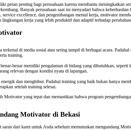
liki peran penting bagi perusahaan karena membantu meningkatkan sema
rkembang. Banyak perusahaan saat ini menyadari bahwa keberhasilan bis
p, service excellence, dan pengembangan mental kerja, motivator memb
 lingkungan kerja yang lebih produktif dan adaptif terhadap perubahan
tivator
 terkenal di media sosial atau sering tampil di berbagai acara. Padah
ta training.
benar-benar memiliki pengalaman di bidang yang dibutuhkan, seperti l
rang relevan dengan kondisi nyata di lapangan.
ng energik dan menghibur. Padahal training yang baik bukan hanya me
rapkan setelah training selesai.
lih Motivator yang tepat dan memastikan bahwa program pengembangan
undang
Motivator
di Bekasi
ut saran dari kami untuk Anda sebelum memutuskan mengundang Motiv