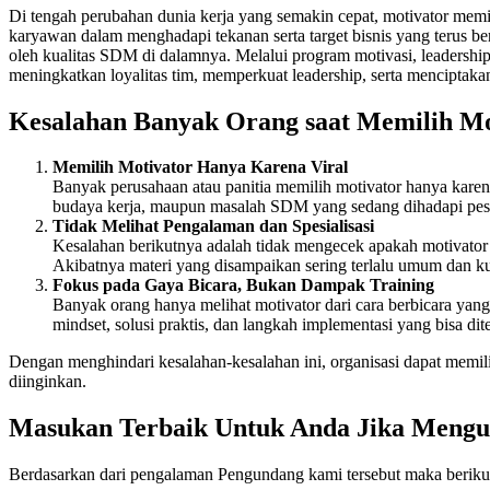
Di tengah perubahan dunia kerja yang semakin cepat, motivator memi
karyawan dalam menghadapi tekanan serta target bisnis yang terus be
oleh kualitas SDM di dalamnya. Melalui program motivasi, leadershi
meningkatkan loyalitas tim, memperkuat leadership, serta menciptakan
Kesalahan Banyak Orang saat Memilih Mo
Memilih Motivator Hanya Karena Viral
Banyak perusahaan atau panitia memilih motivator hanya karena
budaya kerja, maupun masalah SDM yang sedang dihadapi peser
Tidak Melihat Pengalaman dan Spesialisasi
Kesalahan berikutnya adalah tidak mengecek apakah motivator 
Akibatnya materi yang disampaikan sering terlalu umum dan ku
Fokus pada Gaya Bicara, Bukan Dampak Training
Banyak orang hanya melihat motivator dari cara berbicara ya
mindset, solusi praktis, dan langkah implementasi yang bisa dite
Dengan menghindari kesalahan-kesalahan ini, organisasi dapat memi
diinginkan.
Masukan Terbaik Untuk Anda Jika Meng
Berdasarkan dari pengalaman Pengundang kami tersebut maka berik