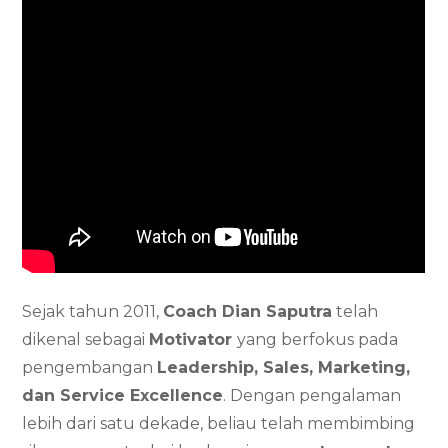
Sejak tahun 2011,
Coach Dian Saputra
telah
dikenal sebagai
Motivator
yang berfokus pada
pengembangan
Leadership, Sales, Marketing,
dan Service Excellence
. Dengan pengalaman
lebih dari satu dekade, beliau telah membimbing