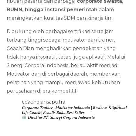
ribuan peserta dari berbagai
corporate swasta,
BUMN, hingga instansi pemerintah
dalam
meningkatkan kualitas SDM dan kinerja tim.
Didukung oleh berbagai sertifikasi serta jam
terbang tinggi sebagai motivator dan trainer,
Coach Dian menghadirkan pendekatan yang
tidak hanya inspiratif, tetapi juga aplikatif. Melalui
Sinergi Corpora Indonesia, beliau aktif menjadi
Motivator dan di berbagai daerah, memberikan
pelatihan yang mampu menjawab kebutuhan
perusahaan di era kompetitif.
coachdiansaputra
𝑪𝒐𝒓𝒑𝒐𝒓𝒂𝒕𝒆 𝑻𝒓𝒂𝒊𝒏𝒆𝒓 | 𝑴𝒐𝒕𝒊𝒗𝒂𝒕𝒐𝒓 𝑰𝒏𝒅𝒐𝒏𝒆𝒔𝒊𝒂 | 𝑩𝒖𝒔𝒊𝒏𝒆𝒔𝒔 & 𝑺𝒑𝒊𝒓𝒊𝒕𝒖𝒂𝒍
𝑳𝒊𝒇𝒆 𝑪𝒐𝒂𝒄𝒉 | 𝑷𝒆𝒏𝒖𝒍𝒊𝒔 𝑩𝒖𝒌𝒖 𝑩𝒆𝒔𝒕 𝑺𝒆𝒍𝒍𝒆𝒓
𝑫𝒊𝒓𝒆𝒌𝒕𝒖𝒓 𝑷𝑻. 𝑺𝒊𝒏𝒆𝒓𝒈𝒊 𝑪𝒐𝒓𝒑𝒐𝒓𝒂 𝑰𝒏𝒅𝒐𝒏𝒆𝒔𝒊𝒂