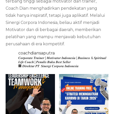
terbang tinggi sebagai motivator dan trainer,
Coach Dian menghadirkan pendekatan yang
tidak hanya inspiratif, tetapi juga aplikatif. Melalui
Sinergi Corpora Indonesia, beliau aktif menjadi
Motivator dan di berbagai daerah, memberikan
pelatihan yang mampu menjawab kebutuhan
perusahaan di era kompetitif.
coachdiansaputra
𝑪𝒐𝒓𝒑𝒐𝒓𝒂𝒕𝒆 𝑻𝒓𝒂𝒊𝒏𝒆𝒓 | 𝑴𝒐𝒕𝒊𝒗𝒂𝒕𝒐𝒓 𝑰𝒏𝒅𝒐𝒏𝒆𝒔𝒊𝒂 | 𝑩𝒖𝒔𝒊𝒏𝒆𝒔𝒔 & 𝑺𝒑𝒊𝒓𝒊𝒕𝒖𝒂𝒍
𝑳𝒊𝒇𝒆 𝑪𝒐𝒂𝒄𝒉 | 𝑷𝒆𝒏𝒖𝒍𝒊𝒔 𝑩𝒖𝒌𝒖 𝑩𝒆𝒔𝒕 𝑺𝒆𝒍𝒍𝒆𝒓
🏢 𝑫𝒊𝒓𝒆𝒌𝒕𝒖𝒓 𝑷𝑻. 𝑺𝒊𝒏𝒆𝒓𝒈𝒊 𝑪𝒐𝒓𝒑𝒐𝒓𝒂 𝑰𝒏𝒅𝒐𝒏𝒆𝒔𝒊𝒂