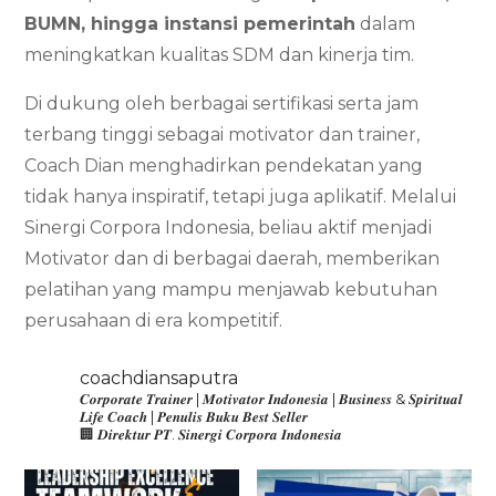
BUMN, hingga instansi pemerintah
dalam
meningkatkan kualitas SDM dan kinerja tim.
Di dukung oleh berbagai sertifikasi serta jam
terbang tinggi sebagai motivator dan trainer,
Coach Dian menghadirkan pendekatan yang
tidak hanya inspiratif, tetapi juga aplikatif. Melalui
Sinergi Corpora Indonesia, beliau aktif menjadi
Motivator dan di berbagai daerah, memberikan
pelatihan yang mampu menjawab kebutuhan
perusahaan di era kompetitif.
coachdiansaputra
𝑪𝒐𝒓𝒑𝒐𝒓𝒂𝒕𝒆 𝑻𝒓𝒂𝒊𝒏𝒆𝒓 | 𝑴𝒐𝒕𝒊𝒗𝒂𝒕𝒐𝒓 𝑰𝒏𝒅𝒐𝒏𝒆𝒔𝒊𝒂 | 𝑩𝒖𝒔𝒊𝒏𝒆𝒔𝒔 & 𝑺𝒑𝒊𝒓𝒊𝒕𝒖𝒂𝒍
𝑳𝒊𝒇𝒆 𝑪𝒐𝒂𝒄𝒉 | 𝑷𝒆𝒏𝒖𝒍𝒊𝒔 𝑩𝒖𝒌𝒖 𝑩𝒆𝒔𝒕 𝑺𝒆𝒍𝒍𝒆𝒓
🏢 𝑫𝒊𝒓𝒆𝒌𝒕𝒖𝒓 𝑷𝑻. 𝑺𝒊𝒏𝒆𝒓𝒈𝒊 𝑪𝒐𝒓𝒑𝒐𝒓𝒂 𝑰𝒏𝒅𝒐𝒏𝒆𝒔𝒊𝒂