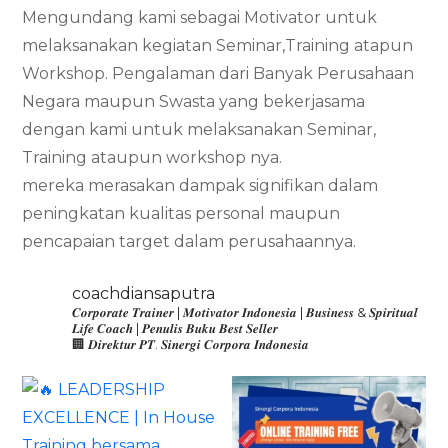
Mengundang kami sebagai Motivator untuk
melaksanakan kegiatan Seminar,Training atapun
Workshop. Pengalaman dari Banyak Perusahaan
Negara maupun Swasta yang bekerjasama
dengan kami untuk melaksanakan Seminar,
Training ataupun workshop nya.
mereka merasakan dampak signifikan dalam
peningkatan kualitas personal maupun
pencapaian target dalam perusahaannya.
coachdiansaputra
𝑪𝒐𝒓𝒑𝒐𝒓𝒂𝒕𝒆 𝑻𝒓𝒂𝒊𝒏𝒆𝒓 | 𝑴𝒐𝒕𝒊𝒗𝒂𝒕𝒐𝒓 𝑰𝒏𝒅𝒐𝒏𝒆𝒔𝒊𝒂 | 𝑩𝒖𝒔𝒊𝒏𝒆𝒔𝒔 & 𝑺𝒑𝒊𝒓𝒊𝒕𝒖𝒂𝒍
𝑳𝒊𝒇𝒆 𝑪𝒐𝒂𝒄𝒉 | 𝑷𝒆𝒏𝒖𝒍𝒊𝒔 𝑩𝒖𝒌𝒖 𝑩𝒆𝒔𝒕 𝑺𝒆𝒍𝒍𝒆𝒓
🏢 𝑫𝒊𝒓𝒆𝒌𝒕𝒖𝒓 𝑷𝑻. 𝑺𝒊𝒏𝒆𝒓𝒈𝒊 𝑪𝒐𝒓𝒑𝒐𝒓𝒂 𝑰𝒏𝒅𝒐𝒏𝒆𝒔𝒊𝒂