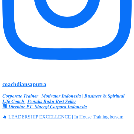
coachdiansaputra
𝑪𝒐𝒓𝒑𝒐𝒓𝒂𝒕𝒆 𝑻𝒓𝒂𝒊𝒏𝒆𝒓 | 𝑴𝒐𝒕𝒊𝒗𝒂𝒕𝒐𝒓 𝑰𝒏𝒅𝒐𝒏𝒆𝒔𝒊𝒂 | 𝑩𝒖𝒔𝒊𝒏𝒆𝒔𝒔 & 𝑺𝒑𝒊𝒓𝒊𝒕𝒖𝒂𝒍
𝑳𝒊𝒇𝒆 𝑪𝒐𝒂𝒄𝒉 | 𝑷𝒆𝒏𝒖𝒍𝒊𝒔 𝑩𝒖𝒌𝒖 𝑩𝒆𝒔𝒕 𝑺𝒆𝒍𝒍𝒆𝒓
🏢 𝑫𝒊𝒓𝒆𝒌𝒕𝒖𝒓 𝑷𝑻. 𝑺𝒊𝒏𝒆𝒓𝒈𝒊 𝑪𝒐𝒓𝒑𝒐𝒓𝒂 𝑰𝒏𝒅𝒐𝒏𝒆𝒔𝒊𝒂
🔥 LEADERSHIP EXCELLENCE | In House Training bersam