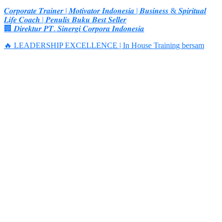
𝑪𝒐𝒓𝒑𝒐𝒓𝒂𝒕𝒆 𝑻𝒓𝒂𝒊𝒏𝒆𝒓 | 𝑴𝒐𝒕𝒊𝒗𝒂𝒕𝒐𝒓 𝑰𝒏𝒅𝒐𝒏𝒆𝒔𝒊𝒂 | 𝑩𝒖𝒔𝒊𝒏𝒆𝒔𝒔 & 𝑺𝒑𝒊𝒓𝒊𝒕𝒖𝒂𝒍
𝑳𝒊𝒇𝒆 𝑪𝒐𝒂𝒄𝒉 | 𝑷𝒆𝒏𝒖𝒍𝒊𝒔 𝑩𝒖𝒌𝒖 𝑩𝒆𝒔𝒕 𝑺𝒆𝒍𝒍𝒆𝒓
🏢 𝑫𝒊𝒓𝒆𝒌𝒕𝒖𝒓 𝑷𝑻. 𝑺𝒊𝒏𝒆𝒓𝒈𝒊 𝑪𝒐𝒓𝒑𝒐𝒓𝒂 𝑰𝒏𝒅𝒐𝒏𝒆𝒔𝒊𝒂
🔥 LEADERSHIP EXCELLENCE | In House Training bersam