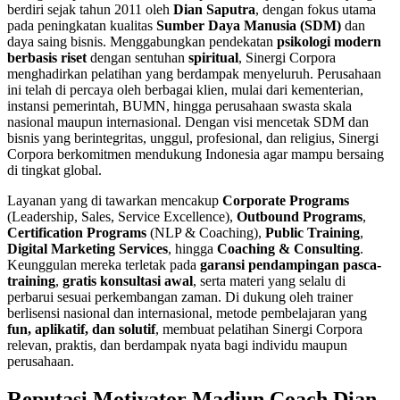
berdiri sejak tahun 2011 oleh
Dian Saputra
, dengan fokus utama
pada peningkatan kualitas
Sumber Daya Manusia (SDM)
dan
daya saing bisnis. Menggabungkan pendekatan
psikologi modern
berbasis riset
dengan sentuhan
spiritual
, Sinergi Corpora
menghadirkan pelatihan yang berdampak menyeluruh. Perusahaan
ini telah di percaya oleh berbagai klien, mulai dari kementerian,
instansi pemerintah, BUMN, hingga perusahaan swasta skala
nasional maupun internasional. Dengan visi mencetak SDM dan
bisnis yang berintegritas, unggul, profesional, dan religius, Sinergi
Corpora berkomitmen mendukung Indonesia agar mampu bersaing
di tingkat global.
Layanan yang di tawarkan mencakup
Corporate Programs
(Leadership, Sales, Service Excellence),
Outbound Programs
,
Certification Programs
(NLP & Coaching),
Public Training
,
Digital Marketing Services
, hingga
Coaching & Consulting
.
Keunggulan mereka terletak pada
garansi pendampingan pasca-
training
,
gratis konsultasi awal
, serta materi yang selalu di
perbarui sesuai perkembangan zaman. Di dukung oleh trainer
berlisensi nasional dan internasional, metode pembelajaran yang
fun, aplikatif, dan solutif
, membuat pelatihan Sinergi Corpora
relevan, praktis, dan berdampak nyata bagi individu maupun
perusahaan.
Reputasi Motivator Madiun Coach Dian