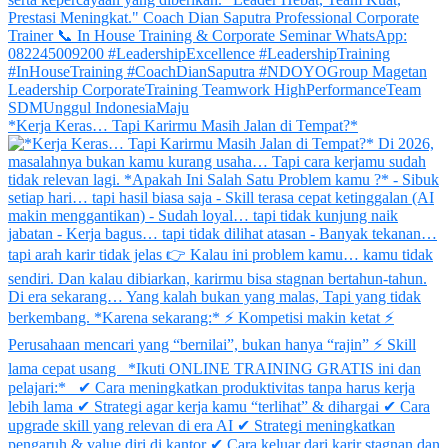
*Kerja Keras… Tapi Karirmu Masih Jalan di Tempat?*