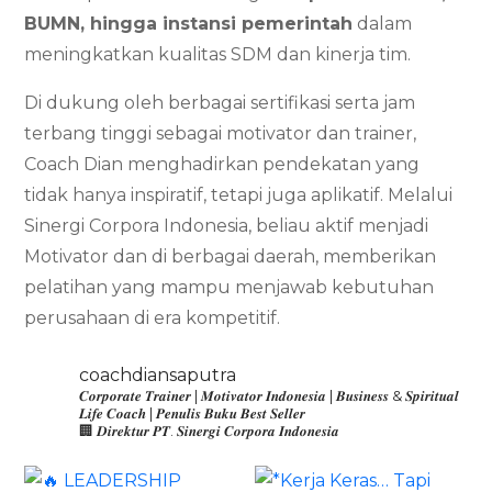
BUMN, hingga instansi pemerintah
dalam
meningkatkan kualitas SDM dan kinerja tim.
Di dukung oleh berbagai sertifikasi serta jam
terbang tinggi sebagai motivator dan trainer,
Coach Dian menghadirkan pendekatan yang
tidak hanya inspiratif, tetapi juga aplikatif. Melalui
Sinergi Corpora Indonesia, beliau aktif menjadi
Motivator dan di berbagai daerah, memberikan
pelatihan yang mampu menjawab kebutuhan
perusahaan di era kompetitif.
coachdiansaputra
𝑪𝒐𝒓𝒑𝒐𝒓𝒂𝒕𝒆 𝑻𝒓𝒂𝒊𝒏𝒆𝒓 | 𝑴𝒐𝒕𝒊𝒗𝒂𝒕𝒐𝒓 𝑰𝒏𝒅𝒐𝒏𝒆𝒔𝒊𝒂 | 𝑩𝒖𝒔𝒊𝒏𝒆𝒔𝒔 & 𝑺𝒑𝒊𝒓𝒊𝒕𝒖𝒂𝒍
𝑳𝒊𝒇𝒆 𝑪𝒐𝒂𝒄𝒉 | 𝑷𝒆𝒏𝒖𝒍𝒊𝒔 𝑩𝒖𝒌𝒖 𝑩𝒆𝒔𝒕 𝑺𝒆𝒍𝒍𝒆𝒓
🏢 𝑫𝒊𝒓𝒆𝒌𝒕𝒖𝒓 𝑷𝑻. 𝑺𝒊𝒏𝒆𝒓𝒈𝒊 𝑪𝒐𝒓𝒑𝒐𝒓𝒂 𝑰𝒏𝒅𝒐𝒏𝒆𝒔𝒊𝒂