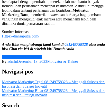
beradaptasi dengan perubahan, mereka telah membantu banyak
individu dan perusahaan mencapai kesuksesan. Artikel ini menggali
lebih dalam tentang perjalanan dan kontribusi
Motivator
Marketing
Batu
, memberikan wawasan berharga bagi pembaca
yang ingin mengikuti jejak mereka atau memahami lebih baik
dinamika dunia pemasaran saat ini.
Sumber Informasi :
Https://diansaputra.com/
Anda Bisa menghubungi kami
kami di
081249758328
atau anda
bisa Chat via WA di sebelah kiri Bawah Anda
.
Motivator Marketing Batu
By
admin
Desember 13, 2023
Motivator & Trainer
Navigasi pos
Motivator Marketing Tegal 081249758328 – Menggali Sukses dari
Inspirasi dan Strategi Inovatif
Motivator Marketing Blitar 081249758328 – Menggali Sukses dari
Inspirasi dan Strategi Inovatif
Search