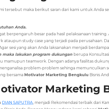
mi tersebut maka berikut saran dari kami untuk An
utuhan Anda.
gat berpengaruh besar pada hasil pelaksanaan training
k ataupun study case yang terjadi pada perusahaan. Dan 
. Agar sesi yang akan Anda laksanakan menjadi berdampak
am maka lakukan program dukungan
berupa Konsultasi
dividu mamupun teamwork. Dengan adanya fasilitas duk
 menganalisa problem-problem sehinga memunculkan sol
aring bersama
Motivator Marketing Bengkulu
Bisnis An
otivator Marketing
a
DIAN SAPUTRA
, menjadi Rekomendasi terbaik dari K