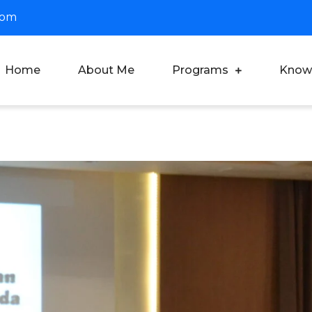
com
Home
About Me
Programs
Know
oach Dian Saputra
fesional Corporate Trainer & Motivator Indonesia