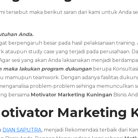
mi tersebut maka berikut saran dari kami untuk An
utuhan Anda.
gat berpengaruh besar pada hasil pelaksanaan training
k ataupun study case yang terjadi pada perusahaan. Dan 
. Agar sesi yang akan Anda laksanakan menjadi berdampak
am maka lakukan program dukungan
berupa Konsultasi
dividu mamupun teamwork. Dengan adanya fasilitas duk
 menganalisa problem-problem sehinga memunculkan sol
aring bersama
Motivator Marketing Kuningan
Bisnis An
otivator Marketing
a
DIAN SAPUTRA
, menjadi Rekomendasi terbaik dari K