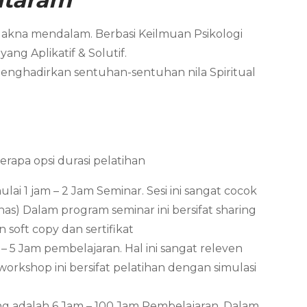
Makna mendalam. Berbasi Keilmuan Psikologi
ng Aplikatif & Solutif.
menghadirkan sentuhan-sentuhan nila Spiritual
apa opsi durasi pelatihan
i 1 jam – 2 Jam Seminar. Sesi ini sangat cocok
s) Dalam program seminar ini bersifat sharing
oft copy dan sertifikat
 5 Jam pembelajaran. Hal ini sangat releven
orkshop ini bersifat pelatihan dengan simulasi
ing adalah 6 Jam – 100 Jam Pembelajaran. Dalam