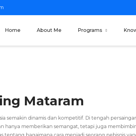
om
Home
About Me
Programs
Kno
oach Dian Saputra
fesional Corporate Trainer & Motivator Indonesia
ting Mataram
nesia semakin dinamis dan kompetitif. Di tengah persain
an hanya memberikan semangat, tetapi juga membimbin
as tentang bagaimana cara menjadi seorang pebisnis y