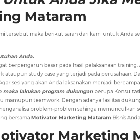
ting
Mataram
mi tersebut maka berikut saran dari kami untuk An
utuhan Anda.
gat berpengaruh besar pada hasil pelaksanaan training
k ataupun study case yang terjadi pada perusahaan. Dan 
. Agar sesi yang akan Anda laksanakan menjadi berdampak
am maka lakukan program dukungan
berupa Konsultasi
dividu mamupun teamwork. Dengan adanya fasilitas duk
 menganalisa problem-problem sehinga memunculkan sol
aring bersama
Motivator Marketing Mataram
Bisnis And
otivator Marketing