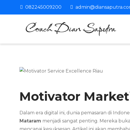
Skip
082245009200
admin@diansaputra.c
to
content
C
Pro
Motivator Marke
Dalam era digital ini, dunia pemasaran di Indo
Mataram
menjadi sangat penting. Mereka buk
mencapai kesuksesan. Artikel ini akan membah