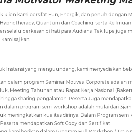
 klien kami bersifat Fun, Energik, dan penuh dengan 
 Hypnotherapy, Quantum dan Coaching, serta Keilmuan ya
 selalu berkesan di hati para Audiens. Tak lupa juga 
kami sajikan.
uk Instansi yang menguundang, kami menyediakan beber
an dalam program Seminar Motivasi Corporate adalah mula
, Meeting Tahunan atau Rapat Kerja Nasional (Rakerna
gga sharing pengalaman. Peserta Juga mendapatkan s
n dalam program semi workshop adalah mulai dari 3jam –
uk meningkatkan kualitas dirinya. Dalam Program semi w
. Peserta mendapatkan Soft Copy dan Sertifikat
yang kami berikan dalam Program Full Workshop / Train