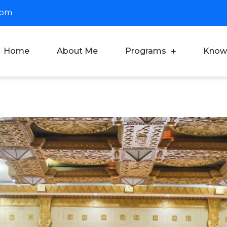
com
Home
About Me
Programs
Know
oach Dian Saputra
fesional Corporate Trainer & Motivator Indonesia