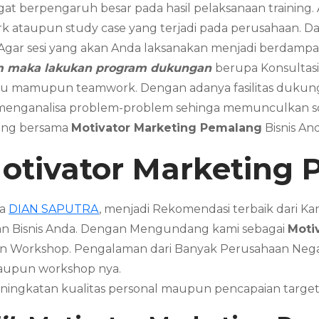
gat berpengaruh besar pada hasil pelaksanaan training
k ataupun study case yang terjadi pada perusahaan. Dan 
. Agar sesi yang akan Anda laksanakan menjadi berdampak
am maka lakukan program dukungan
berupa Konsultasi
dividu mamupun teamwork. Dengan adanya fasilitas duk
 menganalisa problem-problem sehinga memunculkan sol
aring bersama
Motivator Marketing
Pemalang
Bisnis A
otivator Marketing
ma
DIAN SAPUTRA
, menjadi Rekomendasi terbaik dari 
n Bisnis Anda. Dengan Mengundang kami sebagai
Moti
pun Workshop. Pengalaman dari Banyak Perusahaan Ne
taupun workshop nya.
ningkatan kualitas personal maupun pencapaian targe