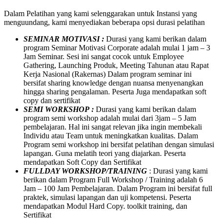
Dalam Pelatihan yang kami selenggarakan untuk Instansi yang
menguundang, kami menyediakan beberapa opsi durasi pelatihan
SEMINAR MOTIVASI :
Durasi yang kami berikan dalam
program Seminar Motivasi Corporate adalah mulai 1 jam – 3
Jam Seminar. Sesi ini sangat cocok untuk Employee
Gathering, Launching Produk, Meeting Tahunan atau Rapat
Kerja Nasional (Rakernas) Dalam program seminar ini
bersifat sharing knowledge dengan nuansa menyenangkan
hingga sharing pengalaman. Peserta Juga mendapatkan soft
copy dan sertifikat
SEMI WORKSHOP :
Durasi yang kami berikan dalam
program semi workshop adalah mulai dari 3jam – 5 Jam
pembelajaran. Hal ini sangat relevan jika ingin membekali
Individu atau Team untuk meningkatkan kualitas. Dalam
Program semi workshop ini bersifat pelatihan dengan simulasi
lapangan. Guna melatih teori yang diajarkan. Peserta
mendapatkan Soft Copy dan Sertifikat
FULLDAY WORKSHOP/TRAINING
: Durasi yang kami
berikan dalam Program Full Workshop / Training adalah 6
Jam – 100 Jam Pembelajaran. Dalam Program ini bersifat full
praktek, simulasi lapangan dan uji kompetensi. Peserta
mendapatkan Modul Hard Copy. toolkit training, dan
Sertifikat