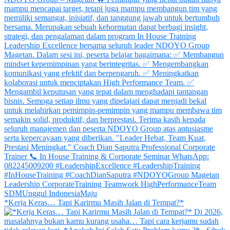
*Kerja Keras… Tapi Karirmu Masih Jalan di Tempat?*