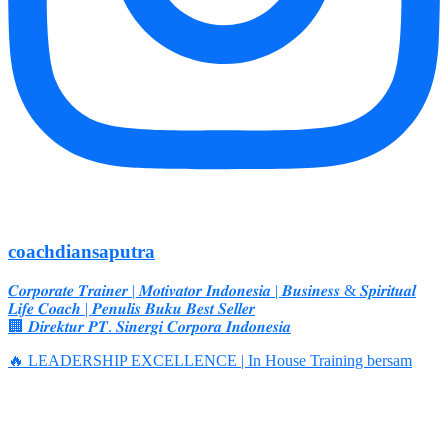
coachdiansaputra
𝑪𝒐𝒓𝒑𝒐𝒓𝒂𝒕𝒆 𝑻𝒓𝒂𝒊𝒏𝒆𝒓 | 𝑴𝒐𝒕𝒊𝒗𝒂𝒕𝒐𝒓 𝑰𝒏𝒅𝒐𝒏𝒆𝒔𝒊𝒂 | 𝑩𝒖𝒔𝒊𝒏𝒆𝒔𝒔 & 𝑺𝒑𝒊𝒓𝒊𝒕𝒖𝒂𝒍
𝑳𝒊𝒇𝒆 𝑪𝒐𝒂𝒄𝒉 | 𝑷𝒆𝒏𝒖𝒍𝒊𝒔 𝑩𝒖𝒌𝒖 𝑩𝒆𝒔𝒕 𝑺𝒆𝒍𝒍𝒆𝒓
🏢 𝑫𝒊𝒓𝒆𝒌𝒕𝒖𝒓 𝑷𝑻. 𝑺𝒊𝒏𝒆𝒓𝒈𝒊 𝑪𝒐𝒓𝒑𝒐𝒓𝒂 𝑰𝒏𝒅𝒐𝒏𝒆𝒔𝒊𝒂
🔥 LEADERSHIP EXCELLENCE | In House Training bersam