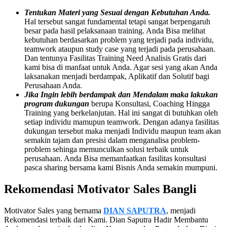
Tentukan Materi yang Sesuai dengan Kebutuhan Anda.
Hal tersebut sangat fundamental tetapi sangat berpengaruh
besar pada hasil pelaksanaan training. Anda Bisa melihat
kebutuhan berdasarkan problem yang terjadi pada individu,
teamwork ataupun study case yang terjadi pada perusahaan.
Dan tentunya Fasilitas Training Need Analisis Gratis dari
kami bisa di manfaat untuk Anda. Agar sesi yang akan Anda
laksanakan menjadi berdampak, Aplikatif dan Solutif bagi
Perusahaan Anda.
Jika Ingin lebih berdampak dan Mendalam maka lakukan
program dukungan
berupa Konsultasi, Coaching Hingga
Training yang berkelanjutan. Hal ini sangat di butuhkan oleh
setiap individu mamupun teamwork. Dengan adanya fasilitas
dukungan tersebut maka menjadi Individu maupun team akan
semakin tajam dan presisi dalam menganalisa problem-
problem sehinga memunculkan solusi terbaik untuk
perusahaan. Anda Bisa memanfaatkan fasilitas konsultasi
pasca sharing bersama kami
Bisnis Anda semakin mumpuni.
Rekomendasi
Motivator Sales
Bangli
Motivator Sales yang bernama
DIAN SAPUTRA
, menjadi
Rekomendasi terbaik dari Kami. Dian Saputra Hadir Membantu