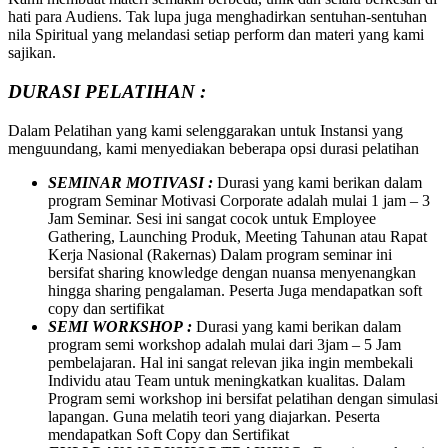
hati para Audiens. Tak lupa juga menghadirkan sentuhan-sentuhan
nila Spiritual yang melandasi setiap perform dan materi yang kami
sajikan.
DURASI PELATIHAN :
Dalam Pelatihan yang kami selenggarakan untuk Instansi yang
menguundang, kami menyediakan beberapa opsi durasi pelatihan
SEMINAR MOTIVASI :
Durasi yang kami berikan dalam
program Seminar Motivasi Corporate adalah mulai 1 jam – 3
Jam Seminar. Sesi ini sangat cocok untuk Employee
Gathering, Launching Produk, Meeting Tahunan atau Rapat
Kerja Nasional (Rakernas) Dalam program seminar ini
bersifat sharing knowledge dengan nuansa menyenangkan
hingga sharing pengalaman. Peserta Juga mendapatkan soft
copy dan sertifikat
SEMI WORKSHOP :
Durasi yang kami berikan dalam
program semi workshop adalah mulai dari 3jam – 5 Jam
pembelajaran. Hal ini sangat relevan jika ingin membekali
Individu atau Team untuk meningkatkan kualitas. Dalam
Program semi workshop ini bersifat pelatihan dengan simulasi
lapangan. Guna melatih teori yang diajarkan. Peserta
mendapatkan Soft Copy dan Sertifikat