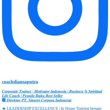
coachdiansaputra
𝑪𝒐𝒓𝒑𝒐𝒓𝒂𝒕𝒆 𝑻𝒓𝒂𝒊𝒏𝒆𝒓 | 𝑴𝒐𝒕𝒊𝒗𝒂𝒕𝒐𝒓 𝑰𝒏𝒅𝒐𝒏𝒆𝒔𝒊𝒂 | 𝑩𝒖𝒔𝒊𝒏𝒆𝒔𝒔 & 𝑺𝒑𝒊𝒓𝒊𝒕𝒖𝒂𝒍
𝑳𝒊𝒇𝒆 𝑪𝒐𝒂𝒄𝒉 | 𝑷𝒆𝒏𝒖𝒍𝒊𝒔 𝑩𝒖𝒌𝒖 𝑩𝒆𝒔𝒕 𝑺𝒆𝒍𝒍𝒆𝒓
🏢 𝑫𝒊𝒓𝒆𝒌𝒕𝒖𝒓 𝑷𝑻. 𝑺𝒊𝒏𝒆𝒓𝒈𝒊 𝑪𝒐𝒓𝒑𝒐𝒓𝒂 𝑰𝒏𝒅𝒐𝒏𝒆𝒔𝒊𝒂
🔥 LEADERSHIP EXCELLENCE | In House Training bersam