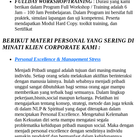
FULLDAY WORKSHOP/TRAINING
: Durasi yang kami
berikan dalam Program Full Workshop / Training adalah 6
Jam – 100 Jam Pembelajaran. Dalam Program ini bersifat full
praktek, simulasi lapangan dan uji kompetensi. Peserta
mendapatkan Modul Hard Copy. toolkit training, dan
Sertifikat
BERIKUT MATERI PERSONAL YANG SERING DI
MINATI KLIEN CORPORATE KAMI :
Personal Excellence & Management Stress
Menjadi Pribadi unggul adalah tujuan dari masing-masing
individu. Setiap orang selalu melakukan aktifitas berinteraksi
dengan manusia lainnya. Itulah sebabnya menjadi pribadi
unggul sangat dibutuhkan bagi semua orang agar mampu
memberikan yang terbaik bagi semuanya. Dalam lingkup
pekerjaan,bisnis,social maupun keluarga. Pelatihan ini
mengajarkan tentang konsep, strategi, metode dan juga teknik
di dalam NLP & Spiritual yang dapat diterapkan dalam
menciptakan Personal Excellence. Mengetahui Kelemahan
dan Kekuatan diri serta mampu mengatasi segala
problematika kehidupan pribadi maupun social. Maka dengan
menjadi personal excellence dengan sendirinya individu
semakin produktif dan bermanfaat dalam kehidupannya.