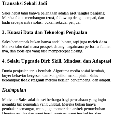
Transaksi Sekali Jadi
Sales hebat tahu bahwa pelanggan adalah
aset jangka panjang
.
Mereka fokus membangun
trust
, follow up dengan empati, dan
hadir sebagai mitra solusi, bukan sekadar penjual.
3.
Kuasai Data dan Teknologi Penjualan
Sales berdampak bukan hanya andal bicara, tapi juga
melek data
.
Mereka tahu dari mana prospek datang, bagaimana performa funnel-
nya, dan tools apa yang bisa mempercepat closing.
4.
Selalu Upgrade Diri: Skill, Mindset, dan Adaptasi
Dunia penjualan terus berubah. Algoritma media sosial berubah,
buyer behavior bergeser, dan kompetitor makin pintar. Sales
berdampak
tidak stagnan
mereka belajar, berkembang, dan adaptif.
Kesimpulan
Motivator Sales adalah aset berharga bagi perusahaan yang ingin
memiliki tim penjualan yang unggul. Mereka bukan hanya
pembakar semangat, tetapi juga mentor dan arsitek pertumbuhan.
Dengan pendekatan yang tepat, program yang terstruktur, dan