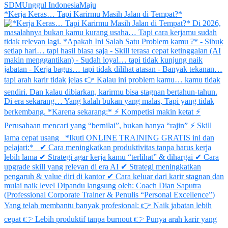
*Kerja Keras… Tapi Karirmu Masih Jalan di Tempat?*