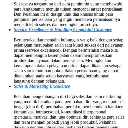
Suksesnya tergantung dari para pemimpin yang membawahi
para Anggotanya menuju tujuan mencapai target perusahaan.
Dan Pelatihan ini di design unik dan khusus untuk para
pimpinan perusahaan yang ingin membawa perusahaannya
menjadi lebih sukses dan meningkat omsetnya.
Service Excellence & Handling Complaint Customer
Berinteraksi dan menjalin hubungan yang baik dengan setiap
pelanggan merupakan salah satu kunci sukses dari pelayanan
prima (service excellence). Dengan berinteraksi maka kita
dapat membangun kesempatan dalam mempromosikan
produk dan layanan dalam perusahaan. Meningkatkan
kemampuan dalam pelayanan prima dapat dikatakan sebagai
salah satu kebutuhan pokok dalam perusahaan yang dapat
ditanamkan pada setiap karyawan yang berhubungan
langsung dengan pelanggan.
Sales & Marketing Excellence
Pelatihan pengembangan diri bagi sales dan team marketing
yang menitik beratkan pada perubahan diri, yang meliputi self
image (citra diri), perubahan perilaku, pembentukan karakter,
komunikasi intrapersonal, komunikasi interpersonal
(persuasi), motivasi dan juga optimasi diri sehingga para sales
dan team menjadi pribadi yang lebih produktif. Pelatihan
didesign dengan intisari dari berbagai bidang pengetahuan