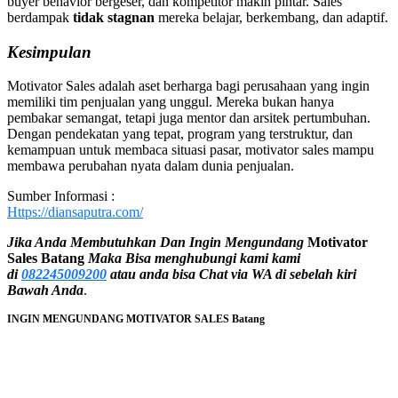
buyer behavior bergeser, dan kompetitor makin pintar. Sales
berdampak
tidak stagnan
mereka belajar, berkembang, dan adaptif.
Kesimpulan
Motivator Sales adalah aset berharga bagi perusahaan yang ingin
memiliki tim penjualan yang unggul. Mereka bukan hanya
pembakar semangat, tetapi juga mentor dan arsitek pertumbuhan.
Dengan pendekatan yang tepat, program yang terstruktur, dan
kemampuan untuk membaca situasi pasar, motivator sales mampu
membawa perubahan nyata dalam dunia penjualan.
Sumber Informasi :
Https://diansaputra.com/
Jika Anda Membutuhkan Dan Ingin Mengundang
Motivator
Sales
Batang
Maka Bisa menghubungi kami
kami
di
082245009200
atau anda bisa Chat via WA di sebelah kiri
Bawah Anda
.
INGIN MENGUNDANG
MOTIVATOR SALES
Batang