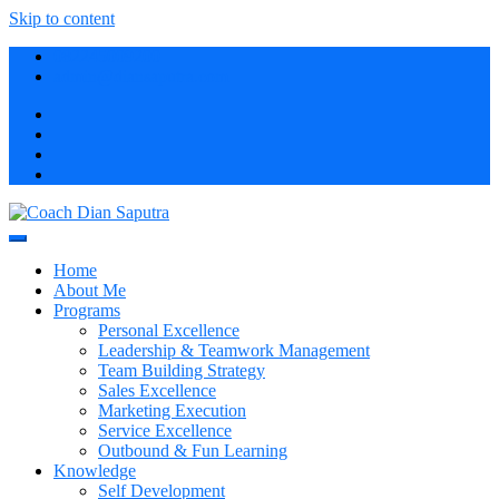
Skip to content
082245009200
admin@diansaputra.com
Profesional Corporate Trainer & Motivator Indonesia
Coach Dian Saputra
Home
About Me
Programs
Personal Excellence
Leadership & Teamwork Management
Team Building Strategy
Sales Excellence
Marketing Execution
Service Excellence
Outbound & Fun Learning
Knowledge
Self Development