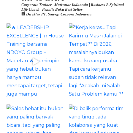
𝑪𝒐𝒓𝒑𝒐𝒓𝒂𝒕𝒆 𝑻𝒓𝒂𝒊𝒏𝒆𝒓 | 𝑴𝒐𝒕𝒊𝒗𝒂𝒕𝒐𝒓 𝑰𝒏𝒅𝒐𝒏𝒆𝒔𝒊𝒂 | 𝑩𝒖𝒔𝒊𝒏𝒆𝒔𝒔 & 𝑺𝒑𝒊𝒓𝒊𝒕𝒖𝒂𝒍
𝑳𝒊𝒇𝒆 𝑪𝒐𝒂𝒄𝒉 | 𝑷𝒆𝒏𝒖𝒍𝒊𝒔 𝑩𝒖𝒌𝒖 𝑩𝒆𝒔𝒕 𝑺𝒆𝒍𝒍𝒆𝒓
🏢 𝑫𝒊𝒓𝒆𝒌𝒕𝒖𝒓 𝑷𝑻. 𝑺𝒊𝒏𝒆𝒓𝒈𝒊 𝑪𝒐𝒓𝒑𝒐𝒓𝒂 𝑰𝒏𝒅𝒐𝒏𝒆𝒔𝒊𝒂