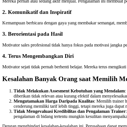
Mereka pernah atau sedang aktif menjual. Pengalaman ini membuat pes
2.
Komunikatif dan Inspiratif
Kemampuan berbicara dengan gaya yang membakar semangat, membang
3.
Berorientasi pada Hasil
Motivator sales profesional tidak hanya fokus pada motivasi jangka p
4.
Terus Mengembangkan Diri
Motivator sejati tidak pernah berhenti belajar. Mereka terus mengikut
Kesalahan Banyak Orang saat Memilih Mo
Tidak Melakukan Assesment Kebutuhan yang Mendalam
:
diberikan tidak relevan atau kurang efektif dalam menyelesaik
Mengutamakan Harga Daripada Kualitas
: Memilih trainer
cenderung memiliki tarif lebih tinggi, tetapi mereka juga dapat
Tidak Mengevaluasi Kredibilitas dan Pengalaman Trainer
pengalaman di bidang tertentu mungkin kesulitan menyampaikan 
Dengan menghindari kesalahan-kesalahan ini, Perusahaan dapat mem