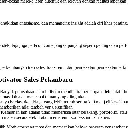
an-pesan mereka lebih autentik dan relevan dengan realitas lapangan.
kitkan antusiasme, dan memancing insight adalah ciri khas penting.
endek, tapi juga pada outcome jangka panjang seperti peningkatan perfo
i perkembangan tren sales, tools baru, dan pendekatan-pendekatan terkin
tivator Sales
Pekanbaru
 Banyak perusahaan atau individu memilih trainer tanpa terlebih dahu
an masalah atau mencapai tujuan yang diinginkan.
 hanya berdasarkan biaya yang lebih murah sering kali menjadi kesalah
 memberikan nilai tambah yang signifikan.
: Kesalahan lain adalah tidak memeriksa latar belakang, portofolio, atau 
materi secara efektif atau memahami konteks industri klien.
ilih Motivator yang tepat dan memastikan bahwa program pengembanga