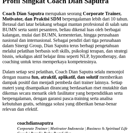
Profil Singkat Coach Dian Saputra
Coach Dian Saputra
merupakan seorang
Corporate Trainer,
Motivator, dan Praktisi SDM
berpengalaman lebih dari 10 tahun.
Berasal dari latar belakang sebagai mantan profesional di salah satu
BUMN serta santri pesantren, beliau dikenal luas oleh berbagai
kalangan, mulai dari BUMN, kementerian, hingga perusahaan
nasional dan internasional. Sebagai pendiri dari tiga perusahaan
dalam Sinergi Group, Dian Saputra terus berbagi pengetahuan
melalui pelatihan berbasis soft skills, psikologi terapan, dan strategi
bisnis, sekaligus aktif belajar ilmu seperti NLP, hypnotherapy, dan
coaching untuk terus memperkaya kompetensinya.
Dalam setiap sesi pelatihan, Coach Dian Saputra selalu menonjol
dengan nuansa
fun, atraktif, aplikatif, dan solutif
memberikan
dampak positif dan menjadi pembeda dari trainer lainnya. Setiap
materi yang disampaikan dirancang berdasarkan riset mutakhir dan
dikemas secara menarik oleh fasilitator yang berpendidikan serta
berpengalaman, dengan garansi pasca-training serta analisa
kebutuhan gratis, sehingga solusi yang diberikan benar-benar
relevan dan efektif.
coachdiansaputra
𝑪𝒐𝒓𝒑𝒐𝒓𝒂𝒕𝒆 𝑻𝒓𝒂𝒊𝒏𝒆𝒓 | 𝑴𝒐𝒕𝒊𝒗𝒂𝒕𝒐𝒓 𝑰𝒏𝒅𝒐𝒏𝒆𝒔𝒊𝒂 | 𝑩𝒖𝒔𝒊𝒏𝒆𝒔𝒔 & 𝑺𝒑𝒊𝒓𝒊𝒕𝒖𝒂𝒍 𝑳𝒊𝒇𝒆