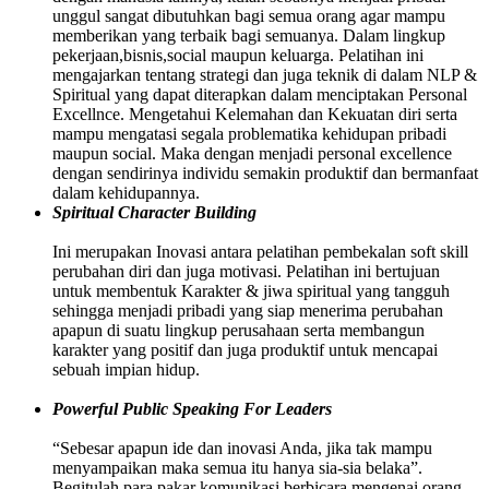
unggul sangat dibutuhkan bagi semua orang agar mampu
memberikan yang terbaik bagi semuanya. Dalam lingkup
pekerjaan,bisnis,social maupun keluarga. Pelatihan ini
mengajarkan tentang strategi dan juga teknik di dalam NLP &
Spiritual yang dapat diterapkan dalam menciptakan Personal
Excellnce. Mengetahui Kelemahan dan Kekuatan diri serta
mampu mengatasi segala problematika kehidupan pribadi
maupun social. Maka dengan menjadi personal excellence
dengan sendirinya individu semakin produktif dan bermanfaat
dalam kehidupannya.
Spiritual Character Building
Ini merupakan Inovasi antara pelatihan pembekalan soft skill
perubahan diri dan juga motivasi. Pelatihan ini bertujuan
untuk membentuk Karakter & jiwa spiritual yang tangguh
sehingga menjadi pribadi yang siap menerima perubahan
apapun di suatu lingkup perusahaan serta membangun
karakter yang positif dan juga produktif untuk mencapai
sebuah impian hidup.
Powerful Public Speaking For Leaders
“Sebesar apapun ide dan inovasi Anda, jika tak mampu
menyampaikan maka semua itu hanya sia-sia belaka”.
Begitulah para pakar komunikasi berbicara mengenai orang