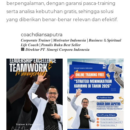
berpengalaman, dengan garansi pasca-training
serta analisa kebutuhan gratis, sehingga solusi
yang diberikan benar-benar relevan dan efektif.
coachdiansaputra
𝑪𝒐𝒓𝒑𝒐𝒓𝒂𝒕𝒆 𝑻𝒓𝒂𝒊𝒏𝒆𝒓 | 𝑴𝒐𝒕𝒊𝒗𝒂𝒕𝒐𝒓 𝑰𝒏𝒅𝒐𝒏𝒆𝒔𝒊𝒂 | 𝑩𝒖𝒔𝒊𝒏𝒆𝒔𝒔 & 𝑺𝒑𝒊𝒓𝒊𝒕𝒖𝒂𝒍
𝑳𝒊𝒇𝒆 𝑪𝒐𝒂𝒄𝒉 | 𝑷𝒆𝒏𝒖𝒍𝒊𝒔 𝑩𝒖𝒌𝒖 𝑩𝒆𝒔𝒕 𝑺𝒆𝒍𝒍𝒆𝒓
🏢 𝑫𝒊𝒓𝒆𝒌𝒕𝒖𝒓 𝑷𝑻. 𝑺𝒊𝒏𝒆𝒓𝒈𝒊 𝑪𝒐𝒓𝒑𝒐𝒓𝒂 𝑰𝒏𝒅𝒐𝒏𝒆𝒔𝒊𝒂