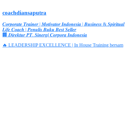
coachdiansaputra
𝑪𝒐𝒓𝒑𝒐𝒓𝒂𝒕𝒆 𝑻𝒓𝒂𝒊𝒏𝒆𝒓 | 𝑴𝒐𝒕𝒊𝒗𝒂𝒕𝒐𝒓 𝑰𝒏𝒅𝒐𝒏𝒆𝒔𝒊𝒂 | 𝑩𝒖𝒔𝒊𝒏𝒆𝒔𝒔 & 𝑺𝒑𝒊𝒓𝒊𝒕𝒖𝒂𝒍
𝑳𝒊𝒇𝒆 𝑪𝒐𝒂𝒄𝒉 | 𝑷𝒆𝒏𝒖𝒍𝒊𝒔 𝑩𝒖𝒌𝒖 𝑩𝒆𝒔𝒕 𝑺𝒆𝒍𝒍𝒆𝒓
🏢 𝑫𝒊𝒓𝒆𝒌𝒕𝒖𝒓 𝑷𝑻. 𝑺𝒊𝒏𝒆𝒓𝒈𝒊 𝑪𝒐𝒓𝒑𝒐𝒓𝒂 𝑰𝒏𝒅𝒐𝒏𝒆𝒔𝒊𝒂
🔥 LEADERSHIP EXCELLENCE | In House Training bersam