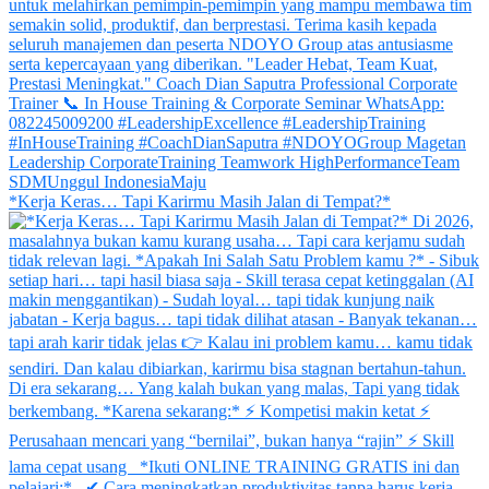
*Kerja Keras… Tapi Karirmu Masih Jalan di Tempat?*