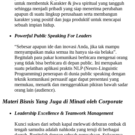
untuk membentuk Karakter & jiwa spiritual yang tangguh
sehingga menjadi pribadi yang siap menerima perubahan
apapun di suatu lingkup perusahaan serta membangun
karakter yang positif dan juga produktif untuk mencapai
sebuah impian hidup.
Powerful Public Speaking For Leaders
“Sebesar apapun ide dan inovasi Anda, jika tak mampu
menyampaikan maka semua itu hanya sia-sia belaka”.
Begitulah para pakar komunikasi berbicara mengenai orang
yang tidak bisa berbicara di depan public. Ini merupakan
suatu pelatihan aplikasi praktis NLP (Neuro-Linguistic
Programming) penerapan di dunia public speaking dengan
teknik komunikasi persuasif agar dapat presentasi yang
memukau, menarik dan menggerakkan pikiran bawah sadar
orang lain (audience).
Materi Bisnis Yang Juga di Minati oleh Corporate
Leadership Excellence & Teamwork Management
Kunci sukses dari sebuh kapal melewati deburan ombak di
tengah samudra adalah nahkoda yang teruji di berbagai
daerah. Begitulah dengan sebuah perusahaan. Suksesnya