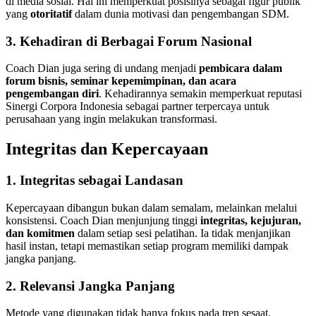
di media sosial. Hal ini memperkuat posisinya sebagai figur publik
yang
otoritatif
dalam dunia motivasi dan pengembangan SDM.
3. Kehadiran di Berbagai Forum Nasional
Coach Dian juga sering di undang menjadi
pembicara dalam
forum bisnis, seminar kepemimpinan, dan acara
pengembangan diri
. Kehadirannya semakin memperkuat reputasi
Sinergi Corpora Indonesia sebagai partner terpercaya untuk
perusahaan yang ingin melakukan transformasi.
Integritas dan Kepercayaan
1. Integritas sebagai Landasan
Kepercayaan dibangun bukan dalam semalam, melainkan melalui
konsistensi. Coach Dian menjunjung tinggi
integritas, kejujuran,
dan komitmen
dalam setiap sesi pelatihan. Ia tidak menjanjikan
hasil instan, tetapi memastikan setiap program memiliki dampak
jangka panjang.
2. Relevansi Jangka Panjang
Metode yang digunakan tidak hanya fokus pada tren sesaat,