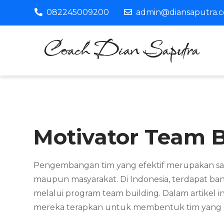
Skip
082245009200
admin@diansaputra.
to
content
C
Pro
Motivator Team B
Pengembangan tim yang efektif merupakan salah 
maupun masyarakat. Di Indonesia, terdapat ba
melalui program team building. Dalam artikel in
mereka terapkan untuk membentuk tim yang ku