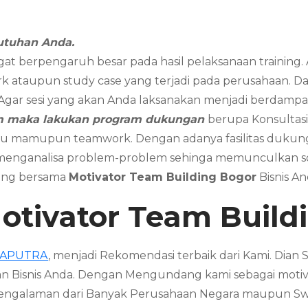
utuhan Anda.
gat berpengaruh besar pada hasil pelaksanaan training
k ataupun study case yang terjadi pada perusahaan. Dan 
. Agar sesi yang akan Anda laksanakan menjadi berdampak
am maka lakukan program dukungan
berupa Konsultasi
dividu mamupun teamwork. Dengan adanya fasilitas duk
 menganalisa problem-problem sehinga memunculkan sol
aring bersama
Motivator
Team Building
Bogor
Bisnis A
otivator
Team Build
SAPUTRA
, menjadi Rekomendasi terbaik dari Kami. Dia
n Bisnis Anda. Dengan Mengundang kami sebagai motiv
 Pengalaman dari Banyak Perusahaan Negara maupun S