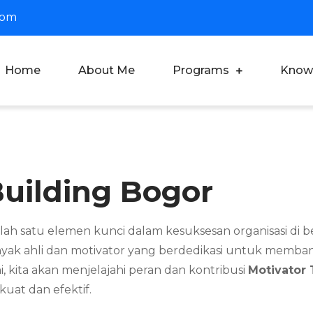
com
Home
About Me
Programs
Know
oach Dian Saputra
fesional Corporate Trainer & Motivator Indonesia
uilding Bogor
satu elemen kunci dalam kesuksesan organisasi di berba
nyak ahli dan motivator yang berdedikasi untuk memban
i, kita akan menjelajahi peran dan kontribusi
Motivator
at dan efektif.