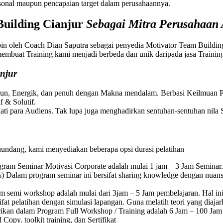
sonal maupun pencapaian target dalam perusahaannya.
uilding
Cianjur
Sebagai Mitra Perusahaan
pin oleh Coach Dian Saputra sebagai penyedia Motivator Team Buildi
g membuat Training kami menjadi berbeda dan unik daripada jasa Trai
njur
Fun, Energik, dan penuh dengan Makna mendalam. Berbasi Keilmuan Ps
 & Solutif.
ti para Audiens. Tak lupa juga menghadirkan sentuhan-sentuhan nila S
uundang, kami menyediakan beberapa opsi durasi pelatihan
gram Seminar Motivasi Corporate adalah mulai 1 jam – 3 Jam Seminar.
) Dalam program seminar ini bersifat sharing knowledge dengan nuan
 semi workshop adalah mulai dari 3jam – 5 Jam pembelajaran. Hal ini
at pelatihan dengan simulasi lapangan. Guna melatih teori yang diajar
rikan dalam Program Full Workshop / Training adalah 6 Jam – 100 Jam P
opy. toolkit training, dan Sertifikat