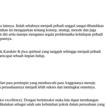
ia lainnya. Itulah sebabnya menjadi pribadi unggul sangat dibutuhkan
han ini mengajarkan tentang konsep, strategi, metode dan juga
 diri serta mampu mengatasi segala problematika kehidupan pribadi
upannya.
uk Karakter & jiwa spiritual yang tangguh sehingga menjadi pribadi
mencapai sebuah impian hidup.
ng dari para pemimpin yang membawahi para Anggotanya menuju
a perusahaannya menjadi lebih sukses dan meningkat omsetnya.
vice excellence). Dengan berinteraksi maka kita dapat membangun
katakan sebagai salah satu kebutuhan pokok dalam perusahaan yang