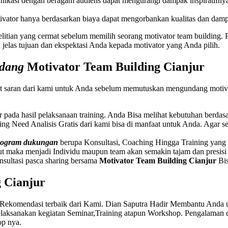
kasi dengan beragam audiens dapat mengurangi dampak inspiratifny
vator hanya berdasarkan biaya dapat mengorbankan kualitas dan dampa
litian yang cermat sebelum memilih seorang motivator team building. 
 jelas tujuan dan ekspektasi Anda kepada motivator yang Anda pilih.
ndang
Motivator
Team Building
Cianjur
t saran dari kami untuk Anda sebelum memutuskan mengundang motivat
ar pada hasil pelaksanaan training. Anda Bisa melihat kebutuhan berda
ining Need Analisis Gratis dari kami bisa di manfaat untuk Anda. Agar
program dukungan
berupa Konsultasi, Coaching Hingga Training yang be
t maka menjadi Individu maupun team akan semakin tajam dan presis
nsultasi pasca sharing bersama
Motivator
Team Building
Cianjur
Bis
g
Cianjur
 Rekomendasi terbaik dari Kami. Dian Saputra Hadir Membantu Anda 
laksanakan kegiatan Seminar,Training atapun Workshop. Pengalaman
op nya.