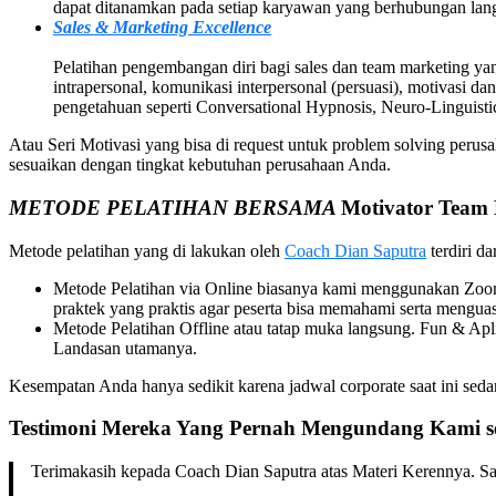
dapat ditanamkan pada setiap karyawan yang berhubungan lan
Sales & Marketing Excellence
Pelatihan pengembangan diri bagi sales dan team marketing yang
intrapersonal, komunikasi interpersonal (persuasi), motivasi dan
pengetahuan seperti Conversational Hypnosis, Neuro-Linguis
Atau Seri Motivasi yang bisa di request untuk problem solving per
sesuaikan dengan tingkat kebutuhan perusahaan Anda.
METODE PELATIHAN BERSAMA
Motivator
Team 
Metode pelatihan yang di lakukan oleh
Coach Dian Saputra
terdiri da
Metode Pelatihan via Online biasanya kami menggunakan Zoom 
praktek yang praktis agar peserta bisa memahami serta mengua
Metode Pelatihan Offline atau tatap muka langsung. Fun & A
Landasan utamanya.
Kesempatan Anda hanya sedikit karena jadwal corporate saat ini s
Testimoni Mereka Yang Pernah Mengundang Kami s
Terimakasih kepada Coach Dian Saputra atas Materi Kerennya. San