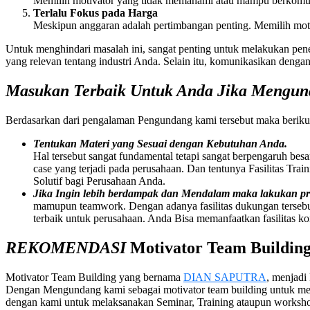
Memilih motivator yang tidak memahami atau mampu berkomuni
Terlalu Fokus pada Harga
Meskipun anggaran adalah pertimbangan penting. Memilih moti
Untuk menghindari masalah ini, sangat penting untuk melakukan pene
yang relevan tentang industri Anda. Selain itu, komunikasikan dengan
Masukan Terbaik Untuk Anda Jika Mengu
Berdasarkan dari pengalaman Pengundang kami tersebut maka beriku
Tentukan Materi yang Sesuai dengan Kebutuhan Anda.
Hal tersebut sangat fundamental tetapi sangat berpengaruh bes
case yang terjadi pada perusahaan. Dan tentunya Fasilitas Tra
Solutif bagi Perusahaan Anda.
Jika Ingin lebih berdampak dan Mendalam maka lakukan 
mamupun teamwork. Dengan adanya fasilitas dukungan tersebu
terbaik untuk perusahaan. Anda Bisa memanfaatkan fasilitas ko
REKOMENDASI
Motivator
Team Buildin
Motivator Team Building
yang bernama
DIAN SAPUTRA
, menjadi
Dengan Mengundang kami sebagai motivator team building untuk me
dengan kami untuk melaksanakan Seminar, Training ataupun worksh