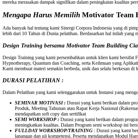
mereka merasakan dampak signifikan dalam peningkatan kualitas per
Mengapa Harus Memilih
Motivator
Team B
Ada banyak hal tentang kami Sinergi Corpora Indonesia yang di pim
lebih dari 10 Tahun di Dunia pelatihan. Berdasarkan hal inilah yan
Design Training bersama
Motivator
Team Building
Cia
Design Training yang kami persembahkan untuk klien kami bersifat 
Hypnotherapy, Quantum dan Coaching, serta Keilmuan yang Aplikatif
Kami membuat materi semakin berbeda, unik dan selalu berkesan di ha
DURASI PELATIHAN :
Dalam Pelatihan yang kami selenggarakan untuk Instansi yang meng
SEMINAR MOTIVASI :
Durasi yang kami berikan dalam pro
Produk, Meeting Tahunan atau Rapat Kerja Nasional (Rakernas
mendapatkan soft copy dan sertifikat
SEMI WORKSHOP :
Durasi yang kami berikan dalam program
meningkatkan kualitas. Dalam Program semi workshop ini bersif
FULLDAY WORKSHOP/TRAINING
: Durasi yang kami be
lapangan dan uji kompetensi. Peserta mendapatkan Modul Hard C