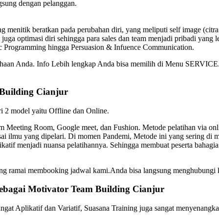
gsung dengan pelanggan.
 menitik beratkan pada perubahan diri, yang meliputi self image (citr
 juga optimasi diri sehingga para sales dan team menjadi pribadi yang l
tic Programming hingga Persuasion & Infuence Communication.
usahaan Anda. Info Lebih lengkap Anda bisa memilih di Menu SERVICE.
Building
Cianjur
ri 2 model yaitu Offline dan Online.
Meeting Room, Google meet, dan Fushion. Metode pelatihan via online
sai ilmu yang dipelari. Di momen Pandemi, Metode ini yang sering di m
plikatif menjadi nuansa pelatihannya. Sehingga membuat peserta bah
edang ramai membooking jadwal kami.Anda bisa langsung menghubungi
ebagai
Motivator
Team Building
Cianjur
gat Aplikatif dan Variatif, Suasana Training juga sangat menyenangka