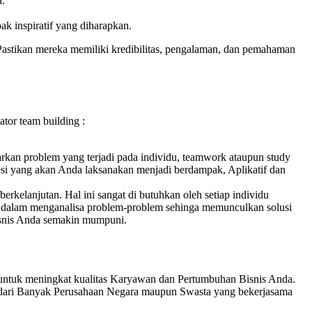
a.
k inspiratif yang diharapkan.
Pastikan mereka memiliki kredibilitas, pengalaman, dan pemahaman
or team building :
sarkan problem yang terjadi pada individu, teamwork ataupun study
 sesi yang akan Anda laksanakan menjadi berdampak, Aplikatif dan
rkelanjutan. Hal ini sangat di butuhkan oleh setiap individu
i dalam menganalisa problem-problem sehinga memunculkan solusi
nis Anda semakin mumpuni.
untuk meningkat kualitas Karyawan dan Pertumbuhan Bisnis Anda.
 dari Banyak Perusahaan Negara maupun Swasta yang bekerjasama