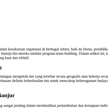
am kesuksesan organisasi di berbagai sektor, baik itu bisnis, pendidi
inerja tim mereka melalui program team building. Dalam artikel ini, k
g kuat dan efektif.
g
ntangan mengelola tim yang tersebar secara geografis atau bekerja seca
luasan definisi keberhasilan tim untuk mencakup keberagaman budaya, 
ianjur
 sangat penting dalam memfasilitasi pertumbuhan dan kemajuan indivi