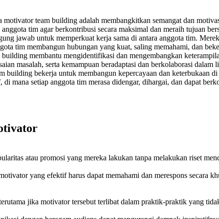
a motivator team building adalah membangkitkan semangat dan motivas
 anggota tim agar berkontribusi secara maksimal dan meraih tujuan ber
gung jawab untuk memperkuat kerja sama di antara anggota tim. Mereka 
gota tim membangun hubungan yang kuat, saling memahami, dan bekerja
 building membantu mengidentifikasi dan mengembangkan keterampilan
saian masalah, serta kemampuan beradaptasi dan berkolaborasi dalam 
m building bekerja untuk membangun kepercayaan dan keterbukaan di 
di mana setiap anggota tim merasa didengar, dihargai, dan dapat berkon
tivator
ularitas atau promosi yang mereka lakukan tanpa melakukan riset men
 motivator yang efektif harus dapat memahami dan merespons secara kh
rutama jika motivator tersebut terlibat dalam praktik-praktik yang tidak