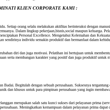
MINATI KLIEN CORPORATE KAMI :
du. Setiap orang selalu melakukan aktifitas berinteraksi dengan manus
uanya. Dalam lingkup pekerjaan,bisnis,social maupun keluarga. Pelati
 menciptakan Personal Excellence. Mengetahui Kelemahan dan Kekuatan
an sendirinya individu semakin produktif dan bermanfaat dalam kehid
erubahan diri dan juga motivasi. Pelatihan ini bertujuan untuk membent
aan serta membangun karakter yang positif dan juga produktif untuk 
utan Badai. Begitulah dengan sebuah perusahaan. Suksesnya tergantu
ign unik dan khusus untuk para pimpinan perusahaan yang ingin membaw
elanggan merupakan salah satu kunci sukses dari pelayanan prima (ser
erusahaan. Meningkatkan kemampuan dalam pelayanan prima dapat di