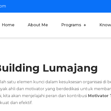
com
Home
About Me
Programs
Know
oach Dian Saputra
fesional Corporate Trainer & Motivator Indonesia
Building Lumajang
satu elemen kunci dalam kesuksesan organisasi di berba
nyak ahli dan motivator yang berdedikasi untuk memban
i, kita akan menjelajahi peran dan kontribusi
Motivator
at dan efektif.