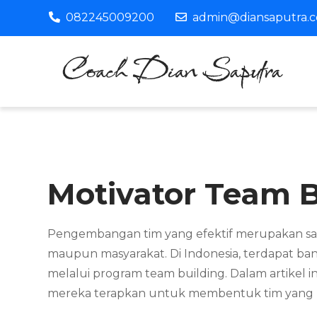
Skip
082245009200
admin@diansaputra.
to
content
C
Pro
Motivator Team 
Pengembangan tim yang efektif merupakan salah 
maupun masyarakat. Di Indonesia, terdapat ba
melalui program team building. Dalam artikel in
mereka terapkan untuk membentuk tim yang ku