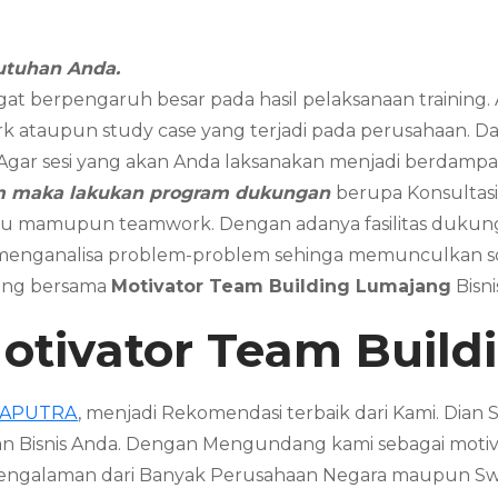
utuhan Anda.
gat berpengaruh besar pada hasil pelaksanaan training
k ataupun study case yang terjadi pada perusahaan. Dan 
. Agar sesi yang akan Anda laksanakan menjadi berdampak
am maka lakukan program dukungan
berupa Konsultasi
dividu mamupun teamwork. Dengan adanya fasilitas duk
 menganalisa problem-problem sehinga memunculkan sol
aring bersama
Motivator
Team Building
Lumajang
Bisn
otivator
Team Build
SAPUTRA
, menjadi Rekomendasi terbaik dari Kami. Dia
n Bisnis Anda. Dengan Mengundang kami sebagai motiv
 Pengalaman dari Banyak Perusahaan Negara maupun S