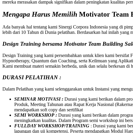
mereka merasakan dampak signifikan dalam peningkatan kualitas per
Mengapa Harus Memilih
Motivator
Team B
Ada banyak hal tentang kami Sinergi Corpora Indonesia yang di pim
lebih dari 10 Tahun di Dunia pelatihan. Berdasarkan hal inilah yan
Design Training bersama
Motivator
Team Building
Sal
Design Training yang kami persembahkan untuk klien kami bersifat 
Hypnotherapy, Quantum dan Coaching, serta Keilmuan yang Aplikatif
Kami membuat materi semakin berbeda, unik dan selalu berkesan di ha
DURASI PELATIHAN :
Dalam Pelatihan yang kami selenggarakan untuk Instansi yang meng
SEMINAR MOTIVASI :
Durasi yang kami berikan dalam pro
Produk, Meeting Tahunan atau Rapat Kerja Nasional (Rakernas
mendapatkan soft copy dan sertifikat
SEMI WORKSHOP :
Durasi yang kami berikan dalam program
meningkatkan kualitas. Dalam Program semi workshop ini bersif
FULLDAY WORKSHOP/TRAINING
: Durasi yang kami be
lapangan dan uji kompetensi. Peserta mendapatkan Modul Hard C