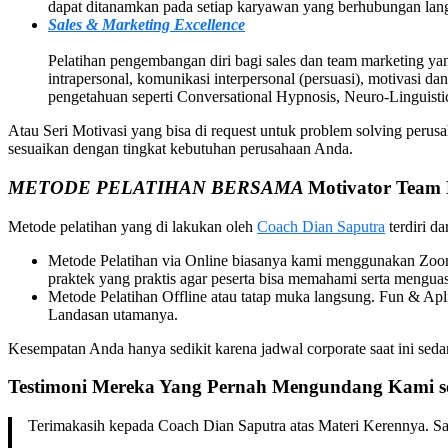
dapat ditanamkan pada setiap karyawan yang berhubungan lan
Sales & Marketing Excellence
Pelatihan pengembangan diri bagi sales dan team marketing yang
intrapersonal, komunikasi interpersonal (persuasi), motivasi dan
pengetahuan seperti Conversational Hypnosis, Neuro-Linguis
Atau Seri Motivasi yang bisa di request untuk problem solving per
sesuaikan dengan tingkat kebutuhan perusahaan Anda.
METODE PELATIHAN BERSAMA
Motivator
Team 
Metode pelatihan yang di lakukan oleh
Coach Dian Saputra
terdiri da
Metode Pelatihan via Online biasanya kami menggunakan Zoom 
praktek yang praktis agar peserta bisa memahami serta mengua
Metode Pelatihan Offline atau tatap muka langsung. Fun & A
Landasan utamanya.
Kesempatan Anda hanya sedikit karena jadwal corporate saat ini s
Testimoni Mereka Yang Pernah Mengundang Kami s
Terimakasih kepada Coach Dian Saputra atas Materi Kerennya. San