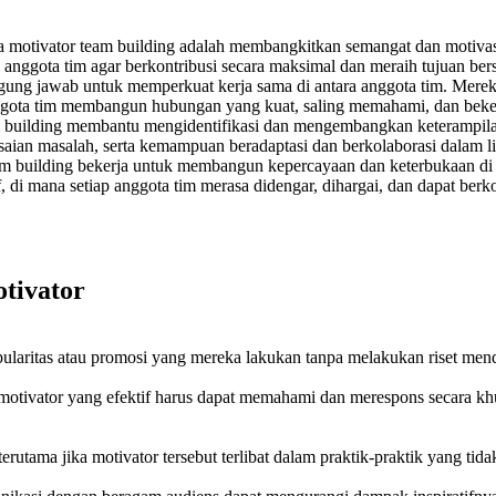
a motivator team building adalah membangkitkan semangat dan motivas
 anggota tim agar berkontribusi secara maksimal dan meraih tujuan ber
gung jawab untuk memperkuat kerja sama di antara anggota tim. Mereka 
gota tim membangun hubungan yang kuat, saling memahami, dan bekerja
 building membantu mengidentifikasi dan mengembangkan keterampilan
saian masalah, serta kemampuan beradaptasi dan berkolaborasi dalam 
m building bekerja untuk membangun kepercayaan dan keterbukaan di 
di mana setiap anggota tim merasa didengar, dihargai, dan dapat berkon
tivator
ularitas atau promosi yang mereka lakukan tanpa melakukan riset men
 motivator yang efektif harus dapat memahami dan merespons secara kh
rutama jika motivator tersebut terlibat dalam praktik-praktik yang tidak