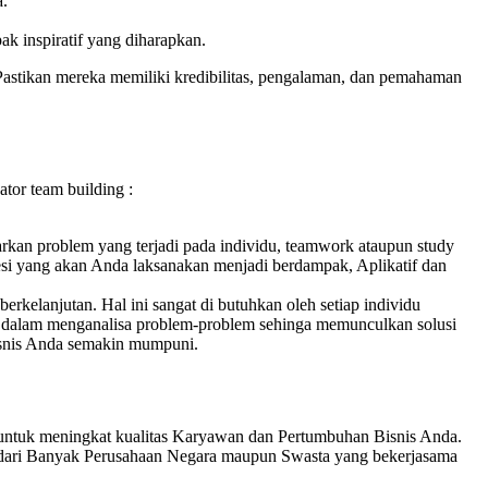
a.
k inspiratif yang diharapkan.
Pastikan mereka memiliki kredibilitas, pengalaman, dan pemahaman
or team building :
sarkan problem yang terjadi pada individu, teamwork ataupun study
 sesi yang akan Anda laksanakan menjadi berdampak, Aplikatif dan
rkelanjutan. Hal ini sangat di butuhkan oleh setiap individu
i dalam menganalisa problem-problem sehinga memunculkan solusi
nis Anda semakin mumpuni.
untuk meningkat kualitas Karyawan dan Pertumbuhan Bisnis Anda.
 dari Banyak Perusahaan Negara maupun Swasta yang bekerjasama