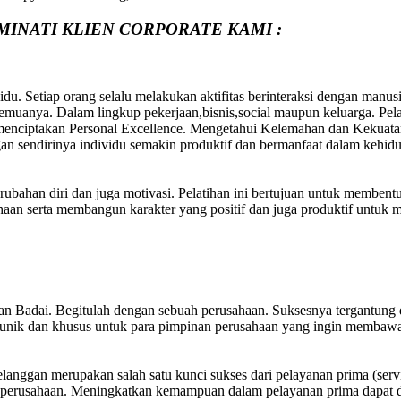
MINATI KLIEN CORPORATE KAMI :
du. Setiap orang selalu melakukan aktifitas berinteraksi dengan manus
uanya. Dalam lingkup pekerjaan,bisnis,social maupun keluarga. Pelati
 menciptakan Personal Excellence. Mengetahui Kelemahan dan Kekuatan
an sendirinya individu semakin produktif dan bermanfaat dalam kehid
erubahan diri dan juga motivasi. Pelatihan ini bertujuan untuk membent
aan serta membangun karakter yang positif dan juga produktif untuk 
utan Badai. Begitulah dengan sebuah perusahaan. Suksesnya tergantu
ign unik dan khusus untuk para pimpinan perusahaan yang ingin membaw
elanggan merupakan salah satu kunci sukses dari pelayanan prima (ser
erusahaan. Meningkatkan kemampuan dalam pelayanan prima dapat di