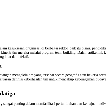
am kesuksesan organisasi di berbagai sektor, baik itu bisnis, pendidi
inerja tim mereka melalui program team building. Dalam artikel ini, k
g kuat dan efektif.
g
ntangan mengelola tim yang tersebar secara geografis atau bekerja seca
luasan definisi keberhasilan tim untuk mencakup keberagaman budaya, 
alatiga
 sangat penting dalam memfasilitasi pertumbuhan dan kemajuan indivi