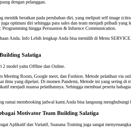
gsung dengan pelanggan.
 menitik beratkan pada perubahan diri, yang meliputi self image (citr
 juga optimasi diri sehingga para sales dan team menjadi pribadi yang l
tic Programming hingga Persuasion & Infuence Communication.
usahaan Anda. Info Lebih lengkap Anda bisa memilih di Menu SERVICE.
Building
Salatiga
ri 2 model yaitu Offline dan Online.
Meeting Room, Google meet, dan Fushion. Metode pelatihan via online
sai ilmu yang dipelari. Di momen Pandemi, Metode ini yang sering di m
plikatif menjadi nuansa pelatihannya. Sehingga membuat peserta bah
edang ramai membooking jadwal kami.Anda bisa langsung menghubungi
ebagai
Motivator
Team Building
Salatiga
gat Aplikatif dan Variatif, Suasana Training juga sangat menyenangka