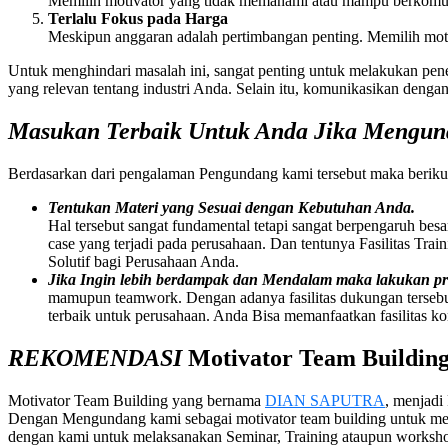
Memilih motivator yang tidak memahami atau mampu berkomuni
Terlalu Fokus pada Harga
Meskipun anggaran adalah pertimbangan penting. Memilih moti
Untuk menghindari masalah ini, sangat penting untuk melakukan pene
yang relevan tentang industri Anda. Selain itu, komunikasikan dengan
Masukan Terbaik Untuk Anda Jika Mengu
Berdasarkan dari pengalaman Pengundang kami tersebut maka beriku
Tentukan Materi yang Sesuai dengan Kebutuhan Anda.
Hal tersebut sangat fundamental tetapi sangat berpengaruh bes
case yang terjadi pada perusahaan. Dan tentunya Fasilitas Tra
Solutif bagi Perusahaan Anda.
Jika Ingin lebih berdampak dan Mendalam maka lakukan 
mamupun teamwork. Dengan adanya fasilitas dukungan tersebu
terbaik untuk perusahaan. Anda Bisa memanfaatkan fasilitas ko
REKOMENDASI
Motivator
Team Buildin
Motivator Team Building
yang bernama
DIAN SAPUTRA
, menjadi
Dengan Mengundang kami sebagai motivator team building untuk me
dengan kami untuk melaksanakan Seminar, Training ataupun worksh