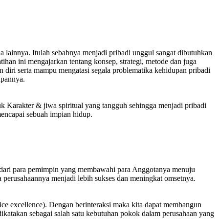
ia lainnya. Itulah sebabnya menjadi pribadi unggul sangat dibutuhkan
han ini mengajarkan tentang konsep, strategi, metode dan juga
 diri serta mampu mengatasi segala problematika kehidupan pribadi
upannya.
uk Karakter & jiwa spiritual yang tangguh sehingga menjadi pribadi
mencapai sebuah impian hidup.
ng dari para pemimpin yang membawahi para Anggotanya menuju
a perusahaannya menjadi lebih sukses dan meningkat omsetnya.
vice excellence). Dengan berinteraksi maka kita dapat membangun
katakan sebagai salah satu kebutuhan pokok dalam perusahaan yang