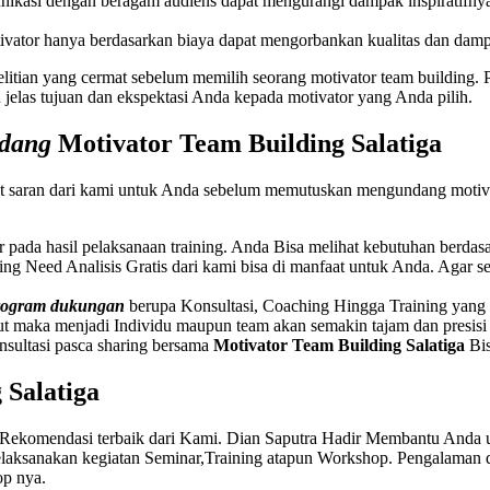
kasi dengan beragam audiens dapat mengurangi dampak inspiratifny
vator hanya berdasarkan biaya dapat mengorbankan kualitas dan dampa
litian yang cermat sebelum memilih seorang motivator team building. 
 jelas tujuan dan ekspektasi Anda kepada motivator yang Anda pilih.
ndang
Motivator
Team Building
Salatiga
t saran dari kami untuk Anda sebelum memutuskan mengundang motivat
ar pada hasil pelaksanaan training. Anda Bisa melihat kebutuhan berda
ining Need Analisis Gratis dari kami bisa di manfaat untuk Anda. Agar
program dukungan
berupa Konsultasi, Coaching Hingga Training yang be
t maka menjadi Individu maupun team akan semakin tajam dan presis
nsultasi pasca sharing bersama
Motivator
Team Building
Salatiga
Bis
g
Salatiga
 Rekomendasi terbaik dari Kami. Dian Saputra Hadir Membantu Anda 
laksanakan kegiatan Seminar,Training atapun Workshop. Pengalaman
op nya.