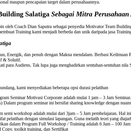
sonal maupun pencapaian target dalam perusahaannya.
uilding
Salatiga
Sebagai Mitra Perusahaan
pin oleh Coach Dian Saputra sebagai penyedia Motivator Team Buildi
g membuat Training kami menjadi berbeda dan unik daripada jasa Trai
atiga
Fun, Energik, dan penuh dengan Makna mendalam. Berbasi Keilmuan Ps
 & Solutif.
ti para Audiens. Tak lupa juga menghadirkan sentuhan-sentuhan nila S
uundang, kami menyediakan beberapa opsi durasi pelatihan
gram Seminar Motivasi Corporate adalah mulai 1 jam – 3 Jam Seminar.
) Dalam program seminar ini bersifat sharing knowledge dengan nuan
 semi workshop adalah mulai dari 3jam – 5 Jam pembelajaran. Hal ini
at pelatihan dengan simulasi lapangan. Guna melatih teori yang diajar
rikan dalam Program Full Workshop / Training adalah 6 Jam – 100 Jam P
opy. toolkit training, dan Sertifikat