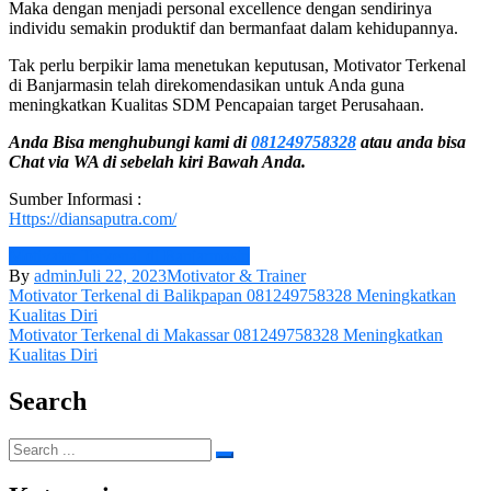
Maka dengan menjadi personal excellence dengan sendirinya
individu semakin produktif dan bermanfaat dalam kehidupannya.
Tak perlu berpikir lama menetukan keputusan, Motivator Terkenal
di Banjarmasin telah direkomendasikan untuk Anda guna
meningkatkan Kualitas SDM Pencapaian target Perusahaan.
Anda Bisa menghubungi kami di
081249758328
atau anda bisa
Chat via WA di sebelah kiri Bawah Anda.
Sumber Informasi :
Https://diansaputra.com/
Motivator Terkenal di Banjarmasin
By
admin
Juli 22, 2023
Motivator & Trainer
Navigasi
Motivator Terkenal di Balikpapan 081249758328 Meningkatkan
Kualitas Diri
pos
Motivator Terkenal di Makassar 081249758328 Meningkatkan
Kualitas Diri
Search
Search
for: