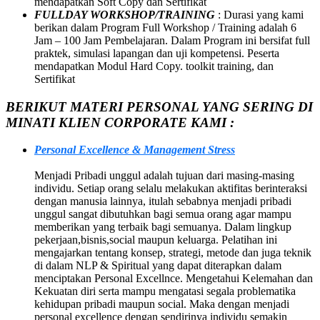
mendapatkan Soft Copy dan Sertifikat
FULLDAY WORKSHOP/TRAINING
: Durasi yang kami
berikan dalam Program Full Workshop / Training adalah 6
Jam – 100 Jam Pembelajaran. Dalam Program ini bersifat full
praktek, simulasi lapangan dan uji kompetensi. Peserta
mendapatkan Modul Hard Copy. toolkit training, dan
Sertifikat
BERIKUT MATERI PERSONAL YANG SERING DI
MINATI KLIEN CORPORATE KAMI :
Personal Excellence & Management Stress
Menjadi Pribadi unggul adalah tujuan dari masing-masing
individu. Setiap orang selalu melakukan aktifitas berinteraksi
dengan manusia lainnya, itulah sebabnya menjadi pribadi
unggul sangat dibutuhkan bagi semua orang agar mampu
memberikan yang terbaik bagi semuanya. Dalam lingkup
pekerjaan,bisnis,social maupun keluarga. Pelatihan ini
mengajarkan tentang konsep, strategi, metode dan juga teknik
di dalam NLP & Spiritual yang dapat diterapkan dalam
menciptakan Personal Excellnce. Mengetahui Kelemahan dan
Kekuatan diri serta mampu mengatasi segala problematika
kehidupan pribadi maupun social. Maka dengan menjadi
personal excellence dengan sendirinya individu semakin