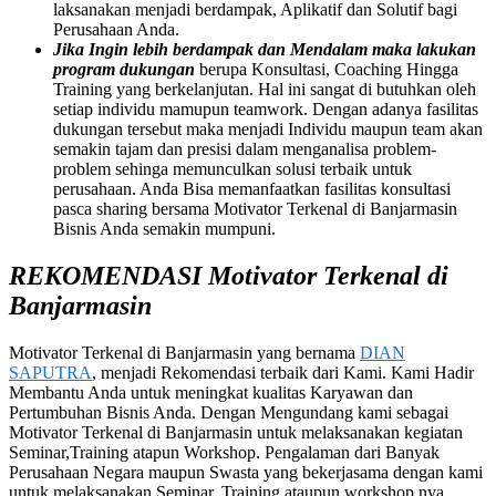
laksanakan menjadi berdampak, Aplikatif dan Solutif bagi
Perusahaan Anda.
Jika Ingin lebih berdampak dan Mendalam maka lakukan
program dukungan
berupa Konsultasi, Coaching Hingga
Training yang berkelanjutan. Hal ini sangat di butuhkan oleh
setiap individu mamupun teamwork. Dengan adanya fasilitas
dukungan tersebut maka menjadi Individu maupun team akan
semakin tajam dan presisi dalam menganalisa problem-
problem sehinga memunculkan solusi terbaik untuk
perusahaan. Anda Bisa memanfaatkan fasilitas konsultasi
pasca sharing bersama Motivator Terkenal di Banjarmasin
Bisnis Anda semakin mumpuni.
REKOMENDASI Motivator Terkenal di
Banjarmasin
Motivator Terkenal di Banjarmasin yang bernama
DIAN
SAPUTRA
, menjadi Rekomendasi terbaik dari Kami. Kami Hadir
Membantu Anda untuk meningkat kualitas Karyawan dan
Pertumbuhan Bisnis Anda. Dengan Mengundang kami sebagai
Motivator Terkenal di Banjarmasin untuk melaksanakan kegiatan
Seminar,Training atapun Workshop. Pengalaman dari Banyak
Perusahaan Negara maupun Swasta yang bekerjasama dengan kami
untuk melaksanakan Seminar, Training ataupun workshop nya.