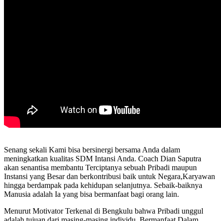
Senang sekali Kami bisa bersinergi bersama Anda dalam
meningkatkan kualitas SDM Intansi Anda. Coach Dian Saputra
akan senantisa membantu Terciptanya sebuah Pribadi maupun
Instansi yang Besar dan berkontribusi baik untuk Negara,Karyawan
hingga berdampak pada kehidupan selanjutnya. Sebaik-baiknya
Manusia adalah Ia yang bisa bermanfaat bagi orang lain.
Menurut Motivator Terkenal di Bengkulu bahwa Pribadi unggul
adalah tujuan dari masing-masing individu. Bermanfaat Dalam