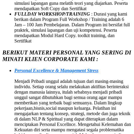
simulasi lapangan guna melatih teori yang diajarkan. Peserta
mendapatkan Soft Copy dan Sertifikat
FULLDAY WORKSHOP/TRAINING
: Durasi yang kami
berikan dalam Program Full Workshop / Training adalah 6
Jam – 100 Jam Pembelajaran. Dalam Program ini bersifat full
praktek, simulasi lapangan dan uji kompetensi. Peserta
mendapatkan Modul Hard Copy. toolkit training, dan
Sertifikat
BERIKUT MATERI PERSONAL YANG SERING DI
MINATI KLIEN CORPORATE KAMI :
Personal Excellence & Management Stress
Menjadi Pribadi unggul adalah tujuan dari masing-masing
individu. Setiap orang selalu melakukan aktifitas berinteraksi
dengan manusia lainnya, itulah sebabnya menjadi pribadi
unggul sangat dibutuhkan bagi semua orang agar mampu
memberikan yang terbaik bagi semuanya. Dalam lingkup
pekerjaan,bisnis,social maupun keluarga. Pelatihan ini
mengajarkan tentang konsep, strategi, metode dan juga teknik
di dalam NLP & Spiritual yang dapat diterapkan dalam
menciptakan Personal Excellnce. Mengetahui Kelemahan dan
Kekuatan diri serta mampu mengatasi segala problematika