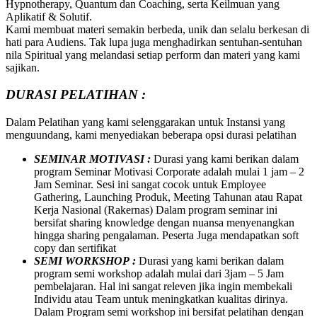
Hypnotherapy, Quantum dan Coaching, serta Keilmuan yang
Aplikatif & Solutif.
Kami membuat materi semakin berbeda, unik dan selalu berkesan di
hati para Audiens. Tak lupa juga menghadirkan sentuhan-sentuhan
nila Spiritual yang melandasi setiap perform dan materi yang kami
sajikan.
DURASI PELATIHAN :
Dalam Pelatihan yang kami selenggarakan untuk Instansi yang
menguundang, kami menyediakan beberapa opsi durasi pelatihan
SEMINAR MOTIVASI :
Durasi yang kami berikan dalam
program Seminar Motivasi Corporate adalah mulai 1 jam – 2
Jam Seminar. Sesi ini sangat cocok untuk Employee
Gathering, Launching Produk, Meeting Tahunan atau Rapat
Kerja Nasional (Rakernas) Dalam program seminar ini
bersifat sharing knowledge dengan nuansa menyenangkan
hingga sharing pengalaman. Peserta Juga mendapatkan soft
copy dan sertifikat
SEMI WORKSHOP :
Durasi yang kami berikan dalam
program semi workshop adalah mulai dari 3jam – 5 Jam
pembelajaran. Hal ini sangat releven jika ingin membekali
Individu atau Team untuk meningkatkan kualitas dirinya.
Dalam Program semi workshop ini bersifat pelatihan dengan