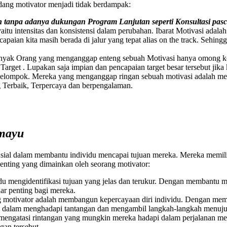
ang motivator menjadi tidak berdampak:
tanpa adanya dukungan Program Lanjutan seperti Konsultasi pas
yaitu intensitas dan konsistensi dalam perubahan. Ibarat Motivasi ada
apaian kita masih berada di jalur yang tepat alias on the track. Sehi
yak Orang yang menganggap enteng sebuah Motivasi hanya omong koso
rget . Lupakan saja impian dan pencapaian target besar tersebut jika 
h kelompok. Mereka yang menganggap ringan sebuah motivasi adalah m
g Terbaik, Terpercaya dan berpengalaman.
amayu
usial dalam membantu individu mencapai tujuan mereka. Mereka memil
enting yang dimainkan oleh seorang motivator:
u mengidentifikasi tujuan yang jelas dan terukur. Dengan membantu m
ar penting bagi mereka.
ng motivator adalah membangun kepercayaan diri individu. Dengan me
ri dalam menghadapi tantangan dan mengambil langkah-langkah menuju
mengatasi rintangan yang mungkin mereka hadapi dalam perjalanan m
gan tersebut.