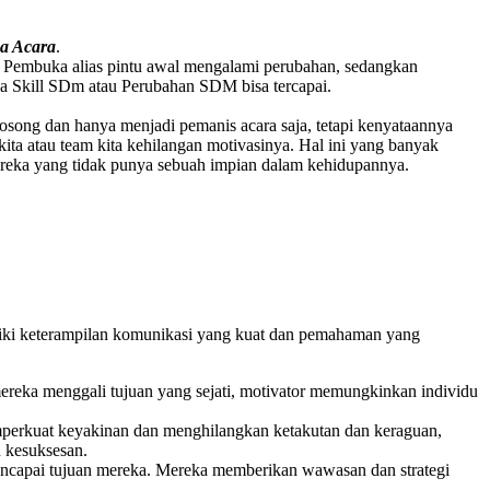
ca Acara
.
lah Pembuka alias pintu awal mengalami perubahan, sedangkan
ngga Skill SDm atau Perubahan SDM bisa tercapai.
ng dan hanya menjadi pemanis acara saja, tetapi kenyataannya
kita atau team kita kehilangan motivasinya. Hal ini yang banyak
ereka yang tidak punya sebuah impian dalam kehidupannya.
iki keterampilan komunikasi yang kuat dan pemahaman yang
ereka menggali tujuan yang sejati, motivator memungkinkan individu
mperkuat keyakinan dan menghilangkan ketakutan dan keraguan,
 kesuksesan.
encapai tujuan mereka. Mereka memberikan wawasan dan strategi