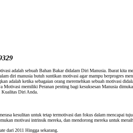
9329
asi adalah sebuah Bahan Bakar didalam Diri Manusia. Ibarat kita mem
lam diri manusia butuh suntikan motivasi agar mampu berprogres men
kan adalah ketika sebagaian orang meremehkan sebuah motivasi dida
wa Motivasi memiliki Peranan penting bagi kesuksesan Manusia dimuka
Kualitas Diri Anda.
rasa kesulitan untuk tetap termotivasi dan fokus dalam mencapai tuj
mukan motivasi intrinsik mereka, dan mendorong mereka untuk meraih 
te dari 2011 Hingga sekarang.