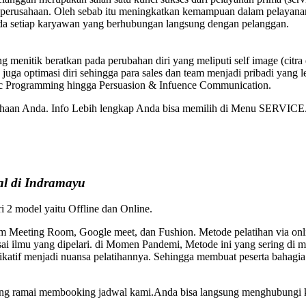
rusahaan. Oleh sebab itu meningkatkan kemampuan dalam pelayanan pr
da setiap karyawan yang berhubungan langsung dengan pelanggan.
 menitik beratkan pada perubahan diri yang meliputi self image (citra
 juga optimasi diri sehingga para sales dan team menjadi pribadi yang le
tic Programming hingga Persuasion & Infuence Communication.
usahaan Anda. Info Lebih lengkap Anda bisa memilih di Menu SERVICE.
 di Indramayu
ri 2 model yaitu Offline dan Online.
Meeting Room, Google meet, dan Fushion. Metode pelatihan via online
ai ilmu yang dipelari. di Momen Pandemi, Metode ini yang sering di m
plikatif menjadi nuansa pelatihannya. Sehingga membuat peserta bah
edang ramai membooking jadwal kami.Anda bisa langsung menghubungi