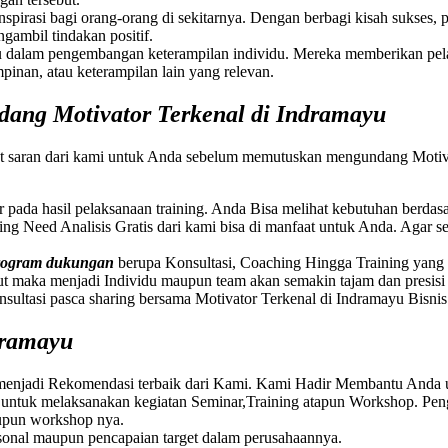
nspirasi bagi orang-orang di sekitarnya. Dengan berbagi kisah sukses
ambil tindakan positif.
 dalam pengembangan keterampilan individu. Mereka memberikan pel
inan, atau keterampilan lain yang relevan.
ang Motivator Terkenal di Indramayu
t saran dari kami untuk Anda sebelum memutuskan mengundang Motiva
ar pada hasil pelaksanaan training. Anda Bisa melihat kebutuhan berda
ining Need Analisis Gratis dari kami bisa di manfaat untuk Anda. Agar
program dukungan
berupa Konsultasi, Coaching Hingga Training yang be
t maka menjadi Individu maupun team akan semakin tajam dan presis
onsultasi pasca sharing bersama Motivator Terkenal di Indramayu Bis
dramayu
menjadi Rekomendasi terbaik dari Kami. Kami Hadir Membantu Anda 
untuk melaksanakan kegiatan Seminar,Training atapun Workshop. Pe
aupun workshop nya.
sonal maupun pencapaian target dalam perusahaannya.