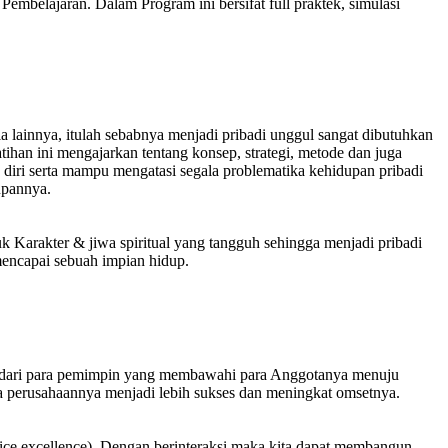
embelajaran. Dalam Program ini bersifat full praktek, simulasi
ia lainnya, itulah sebabnya menjadi pribadi unggul sangat dibutuhkan
han ini mengajarkan tentang konsep, strategi, metode dan juga
diri serta mampu mengatasi segala problematika kehidupan pribadi
upannya.
uk Karakter & jiwa spiritual yang tangguh sehingga menjadi pribadi
mencapai sebuah impian hidup.
ng dari para pemimpin yang membawahi para Anggotanya menuju
a perusahaannya menjadi lebih sukses dan meningkat omsetnya.
vice excellence). Dengan berinteraksi maka kita dapat membangun