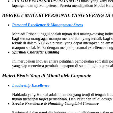
FULLDAY WORKSHOP/TRAINING
: Durasi yang kami be
lapangan dan uji kompetensi. Peserta mendapatkan Modul Hard C
BERIKUT MATERI PERSONAL YANG SERING DI 
Personal Excellence & Management Stress
Menjadi Pribadi unggul adalah tujuan dari masing-masing indivi
bagi semua orang agar mampu memberikan yang terbaik bagi sem
teknik di dalam NLP & Spiritual yang dapat diterapkan dalam
maupun social. Maka dengan menjadi personal excellence deng
Spiritual Character Building
Ini merupakan Inovasi antara pelatihan pembekalan soft skill p
yang siap menerima perubahan apapun di suatu lingkup perusah
Materi Bisnis Yang di Minati oleh Corporate
Leadership Excellence
Nahkoda yang Handal adalah mereka yang teruji di tengah la
tujuan mencapai target perusahaan. Dan Pelatihan ini di des
Service Excellence & Handling Complaint Customer
Berinteraksi dan menjalin hubungan yang baik dengan setiap p