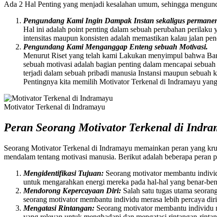
Ada 2 Hal Penting yang menjadi kesalahan umum, sehingga mengund
Pengundang Kami Ingin Dampak Instan sekaligus permanen 
Hal ini adalah point penting dalam sebuah perubahan perilaku 
intensitas maupun konsisten adalah memastikan kalau jalan penc
Pengundang Kami Menganggap Enteng sebuah Motivasi.
Menurut Riset yang telah kami Lakukan menyimpul bahwa Ban
sebuah motivasi adalah bagian penting dalam mencapai sebuah Ta
terjadi dalam sebuah pribadi manusia Instansi maupun sebua
Pentingnya kita memilih Motivator Terkenal di Indramayu yan
Motivator Terkenal di Indramayu
Peran Seorang Motivator Terkenal di Indr
Seorang Motivator Terkenal di Indramayu memainkan peran yang kr
mendalam tentang motivasi manusia. Berikut adalah beberapa peran p
Mengidentifikasi Tujuan:
Seorang motivator membantu individ
untuk mengarahkan energi mereka pada hal-hal yang benar-ben
Mendorong Kepercayaan Diri:
Salah satu tugas utama seora
seorang motivator membantu individu merasa lebih percaya di
Mengatasi Rintangan:
Seorang motivator membantu individu 
yang relevan untuk menghadapi dan mengatasi rintangan-rintan