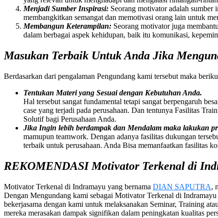
Menjadi Sumber Inspirasi:
Seorang motivator adalah sumber i
membangkitkan semangat dan memotivasi orang lain untuk meng
Membangun Keterampilan:
Seorang motivator juga membantu
dalam berbagai aspek kehidupan, baik itu komunikasi, kepemimp
Masukan Terbaik Untuk Anda Jika Mengund
Berdasarkan dari pengalaman Pengundang kami tersebut maka beriku
Tentukan Materi yang Sesuai dengan Kebutuhan Anda.
Hal tersebut sangat fundamental tetapi sangat berpengaruh bes
case yang terjadi pada perusahaan. Dan tentunya Fasilitas Tra
Solutif bagi Perusahaan Anda.
Jika Ingin lebih berdampak dan Mendalam maka lakukan 
mamupun teamwork. Dengan adanya fasilitas dukungan tersebu
terbaik untuk perusahaan. Anda Bisa memanfaatkan fasilitas k
REKOMENDASI Motivator Terkenal di In
Motivator Terkenal di Indramayu yang bernama
DIAN SAPUTRA
, 
Dengan Mengundang kami sebagai Motivator Terkenal di Indramayu 
bekerjasama dengan kami untuk melaksanakan Seminar, Training at
mereka merasakan dampak signifikan dalam peningkatan kualitas per