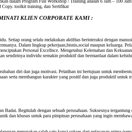
rikan dalam Program Full Workshop / Training adalah 6 Jam – 100 Jam P
opy. toolkit training, dan Sertifikat
MINATI KLIEN CORPORATE KAMI :
du. Setiap orang selalu melakukan aktifitas berinteraksi dengan manus
uanya. Dalam lingkup pekerjaan,bisnis,social maupun keluarga. Pelati
 menciptakan Personal Excellnce. Mengetahui Kelemahan dan Kekuatan 
an sendirinya individu semakin produktif dan bermanfaat dalam kehid
erubahan diri dan juga motivasi. Pelatihan ini bertujuan untuk membent
aan serta membangun karakter yang positif dan juga produktif untuk 
utan Badai. Begitulah dengan sebuah perusahaan. Suksesnya tergantu
ign unik dan khusus untuk para pimpinan perusahaan yang ingin membaw
elanggan merupakan salah satu kunci sukses dari pelayanan prima (ser