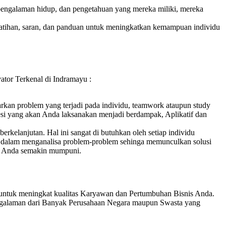
, pengalaman hidup, dan pengetahuan yang mereka miliki, mereka
atihan, saran, dan panduan untuk meningkatkan kemampuan individu
tor Terkenal di Indramayu :
sarkan problem yang terjadi pada individu, teamwork ataupun study
 sesi yang akan Anda laksanakan menjadi berdampak, Aplikatif dan
rkelanjutan. Hal ini sangat di butuhkan oleh setiap individu
i dalam menganalisa problem-problem sehinga memunculkan solusi
nis Anda semakin mumpuni.
untuk meningkat kualitas Karyawan dan Pertumbuhan Bisnis Anda.
ngalaman dari Banyak Perusahaan Negara maupun Swasta yang