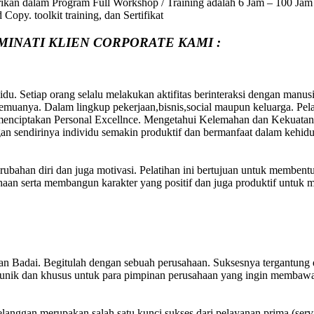
rikan dalam Program Full Workshop / Training adalah 6 Jam – 100 Jam P
opy. toolkit training, dan Sertifikat
MINATI KLIEN CORPORATE KAMI :
du. Setiap orang selalu melakukan aktifitas berinteraksi dengan manus
uanya. Dalam lingkup pekerjaan,bisnis,social maupun keluarga. Pelati
 menciptakan Personal Excellnce. Mengetahui Kelemahan dan Kekuatan 
an sendirinya individu semakin produktif dan bermanfaat dalam kehid
erubahan diri dan juga motivasi. Pelatihan ini bertujuan untuk membent
aan serta membangun karakter yang positif dan juga produktif untuk 
utan Badai. Begitulah dengan sebuah perusahaan. Suksesnya tergantu
ign unik dan khusus untuk para pimpinan perusahaan yang ingin membaw
elanggan merupakan salah satu kunci sukses dari pelayanan prima (ser