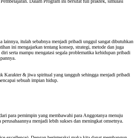
embelajaran. Dalam Program ini bersifat full praktek, simulasi
ia lainnya, itulah sebabnya menjadi pribadi unggul sangat dibutuhkan
han ini mengajarkan tentang konsep, strategi, metode dan juga
diri serta mampu mengatasi segala problematika kehidupan pribadi
upannya.
uk Karakter & jiwa spiritual yang tangguh sehingga menjadi pribadi
mencapai sebuah impian hidup.
ng dari para pemimpin yang membawahi para Anggotanya menuju
a perusahaannya menjadi lebih sukses dan meningkat omsetnya.
vice excellence). Dengan berinteraksi maka kita dapat membangun