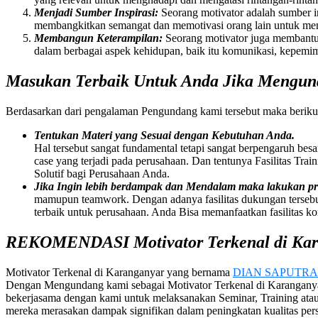
Menjadi Sumber Inspirasi:
Seorang motivator adalah sumber i
membangkitkan semangat dan memotivasi orang lain untuk meng
Membangun Keterampilan:
Seorang motivator juga membantu
dalam berbagai aspek kehidupan, baik itu komunikasi, kepemimp
Masukan Terbaik Untuk Anda Jika Mengund
Berdasarkan dari pengalaman Pengundang kami tersebut maka beriku
Tentukan Materi yang Sesuai dengan Kebutuhan Anda.
Hal tersebut sangat fundamental tetapi sangat berpengaruh bes
case yang terjadi pada perusahaan. Dan tentunya Fasilitas Tra
Solutif bagi Perusahaan Anda.
Jika Ingin lebih berdampak dan Mendalam maka lakukan 
mamupun teamwork. Dengan adanya fasilitas dukungan tersebu
terbaik untuk perusahaan. Anda Bisa memanfaatkan fasilitas k
REKOMENDASI Motivator Terkenal di Kar
Motivator Terkenal di Karanganyar yang bernama
DIAN SAPUTRA
Dengan Mengundang kami sebagai Motivator Terkenal di Karanganya
bekerjasama dengan kami untuk melaksanakan Seminar, Training at
mereka merasakan dampak signifikan dalam peningkatan kualitas per