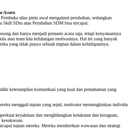
ca Acara
.
lah Pembuka alias pintu awal mengalami perubahan, sedangkan
ngga Skill SDm atau Perubahan SDM bisa tercapai.
ng dan hanya menjadi pemanis acara saja, tetapi kenyataannya
kita atau team kita kehilangan motivasinya. Hal ini yang banyak
ereka yang tidak punya sebuah impian dalam kehidupannya.
iliki keterampilan komunikasi yang kuat dan pemahaman yang
ereka menggali tujuan yang sejati, motivator memungkinkan individu
mperkuat keyakinan dan menghilangkan ketakutan dan keraguan,
 kesuksesan.
encapai tujuan mereka. Mereka memberikan wawasan dan strategi