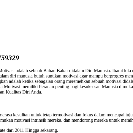
759329
ivasi adalah sebuah Bahan Bakar didalam Diri Manusia. Ibarat kita m
lam diri manusia butuh suntikan motivasi agar mampu berprogres men
kan adalah ketika sebagaian orang meremehkan sebuah motivasi dida
wa Motivasi memiliki Peranan penting bagi kesuksesan Manusia dimuka
n Kualitas Diri Anda.
rasa kesulitan untuk tetap termotivasi dan fokus dalam mencapai tuj
mukan motivasi intrinsik mereka, dan mendorong mereka untuk meraih 
te dari 2011 Hingga sekarang.