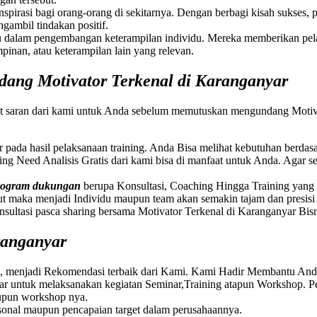
nspirasi bagi orang-orang di sekitarnya. Dengan berbagi kisah sukses
ambil tindakan positif.
 dalam pengembangan keterampilan individu. Mereka memberikan pel
inan, atau keterampilan lain yang relevan.
ang Motivator Terkenal di Karanganyar
t saran dari kami untuk Anda sebelum memutuskan mengundang Motiva
ar pada hasil pelaksanaan training. Anda Bisa melihat kebutuhan berda
ining Need Analisis Gratis dari kami bisa di manfaat untuk Anda. Agar
program dukungan
berupa Konsultasi, Coaching Hingga Training yang be
t maka menjadi Individu maupun team akan semakin tajam dan presis
onsultasi pasca sharing bersama Motivator Terkenal di Karanganyar B
anganyar
, menjadi Rekomendasi terbaik dari Kami. Kami Hadir Membantu And
r untuk melaksanakan kegiatan Seminar,Training atapun Workshop. 
aupun workshop nya.
sonal maupun pencapaian target dalam perusahaannya.