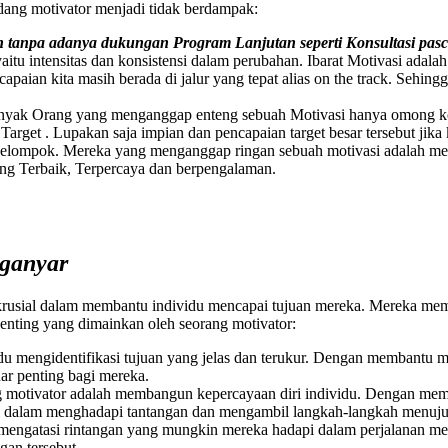
ang motivator menjadi tidak berdampak:
tanpa adanya dukungan Program Lanjutan seperti Konsultasi pas
yaitu intensitas dan konsistensi dalam perubahan. Ibarat Motivasi ada
apaian kita masih berada di jalur yang tepat alias on the track. Sehi
yak Orang yang menganggap enteng sebuah Motivasi hanya omong koso
rget . Lupakan saja impian dan pencapaian target besar tersebut jika 
h kelompok. Mereka yang menganggap ringan sebuah motivasi adalah m
ang Terbaik, Terpercaya dan berpengalaman.
nganyar
krusial dalam membantu individu mencapai tujuan mereka. Mereka mem
enting yang dimainkan oleh seorang motivator:
u mengidentifikasi tujuan yang jelas dan terukur. Dengan membantu m
ar penting bagi mereka.
ng motivator adalah membangun kepercayaan diri individu. Dengan me
ri dalam menghadapi tantangan dan mengambil langkah-langkah menuju
mengatasi rintangan yang mungkin mereka hadapi dalam perjalanan m
gan tersebut.