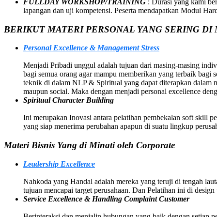
FULLDAY WORKSHOP/TRAINING
: Durasi yang kami be
lapangan dan uji kompetensi. Peserta mendapatkan Modul Hard C
BERIKUT MATERI PERSONAL YANG SERING DI 
Personal Excellence & Management Stress
Menjadi Pribadi unggul adalah tujuan dari masing-masing indivi
bagi semua orang agar mampu memberikan yang terbaik bagi sem
teknik di dalam NLP & Spiritual yang dapat diterapkan dalam
maupun social. Maka dengan menjadi personal excellence deng
Spiritual Character Building
Ini merupakan Inovasi antara pelatihan pembekalan soft skill p
yang siap menerima perubahan apapun di suatu lingkup perusah
Materi Bisnis Yang di Minati oleh Corporate
Leadership Excellence
Nahkoda yang Handal adalah mereka yang teruji di tengah la
tujuan mencapai target perusahaan. Dan Pelatihan ini di des
Service Excellence & Handling Complaint Customer
Berinteraksi dan menjalin hubungan yang baik dengan setiap p