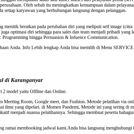
rusahaan. Oleh sebab itu meningkatkan kemampuan dalam pelayanan pr
da setiap karyawan yang berhubungan langsung dengan pelanggan.
 menitik beratkan pada perubahan diri yang meliputi self image (citra
 juga optimasi diri sehingga para sales dan team menjadi pribadi yang le
tic Programming hingga Persuasion & Infuence Communication.
usahaan Anda. Info Lebih lengkap Anda bisa memilih di Menu SERVICE.
 di Karanganyar
ri 2 model yaitu Offline dan Online.
Meeting Room, Google meet, dan Fushion. Metode pelatihan via online
ai ilmu yang dipelari. di Momen Pandemi, Metode ini yang sering di m
plikatif menjadi nuansa pelatihannya. Sehingga membuat peserta bah
edang ramai membooking jadwal kami.Anda bisa langsung menghubungi