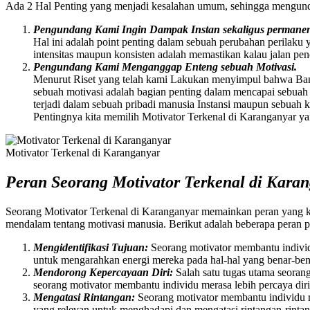
Ada 2 Hal Penting yang menjadi kesalahan umum, sehingga mengund
Pengundang Kami Ingin Dampak Instan sekaligus permanen 
Hal ini adalah point penting dalam sebuah perubahan perilaku 
intensitas maupun konsisten adalah memastikan kalau jalan penc
Pengundang Kami Menganggap Enteng sebuah Motivasi.
Menurut Riset yang telah kami Lakukan menyimpul bahwa Ban
sebuah motivasi adalah bagian penting dalam mencapai sebuah Ta
terjadi dalam sebuah pribadi manusia Instansi maupun sebua
Pentingnya kita memilih Motivator Terkenal di Karanganyar y
Motivator Terkenal di Karanganyar
Peran Seorang Motivator Terkenal di Kara
Seorang Motivator Terkenal di Karanganyar memainkan peran yang 
mendalam tentang motivasi manusia. Berikut adalah beberapa peran p
Mengidentifikasi Tujuan:
Seorang motivator membantu individ
untuk mengarahkan energi mereka pada hal-hal yang benar-ben
Mendorong Kepercayaan Diri:
Salah satu tugas utama seora
seorang motivator membantu individu merasa lebih percaya di
Mengatasi Rintangan:
Seorang motivator membantu individu 
yang relevan untuk menghadapi dan mengatasi rintangan-rintan